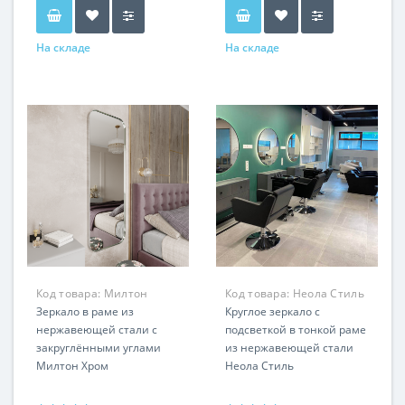
На складе
На складе
Код товара:
Милтон
Код товара:
Неола Стиль
RSM571
Зеркало в раме из
GSM9080
Круглое зеркало c
нержавеющей стали с
подсветкой в тонкой раме
закруглёнными углами
из нержавеющей стали
Милтон Хром
Неола Стиль