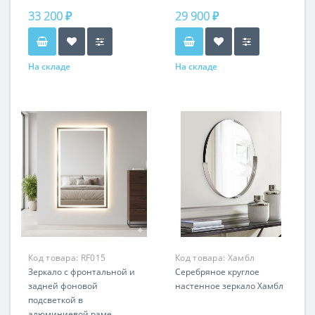
33 200 ₽
29 900 ₽
На складе
На складе
Код товара:
RF015
Код товара:
Хамбл
Зеркало с фронтальной и
LHDWM281123ZYH
Серебряное круглое
задней фоновой
настенное зеркало Хамбл
подсветкой в
алюминиевой раме