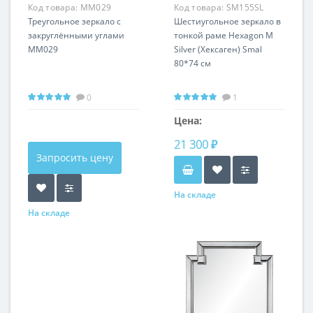
Код товара:
MM029
Код товара:
SM155SL
Треугольное зеркало с
Шестиугольное зеркало в
закруглёнными углами
тонкой раме Hexagon M
MM029
Silver (Хексаген) Smal
80*74 см
0
1
Цена:
21 300 ₽
Запросить цену
На складе
На складе