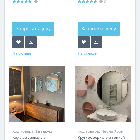
1
0
Запросить цену
Запросить цену
На складе
На складе
Код товара:
Квадрум
Код товара:
Неола Хром
Хром RSM-17171
Круглое зеркало в
GSM-1010
Круглое зеркало в тонкой