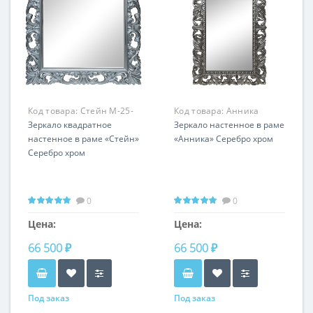
Код товара:
Стейн M-25-
Код товара:
Анника
74
Зеркало квадратное
М-014-74
Зеркало настенное в раме
настенное в раме «Стейн»
«Анника» Серебро хром
Серебро хром
0
0
Цена:
Цена:
66 500 ₽
66 500 ₽
Под заказ
Под заказ