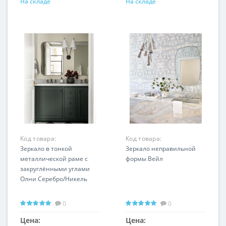
На складе
На складе
Код товара:
Код товара:
DWM040824PND
Зеркало в тонкой
DWM240333PND
Зеркало неправильной
металлической раме с
формы Вейл
закруглёнными углами
Олни Серебро/Никель
0
0
Цена:
Цена: