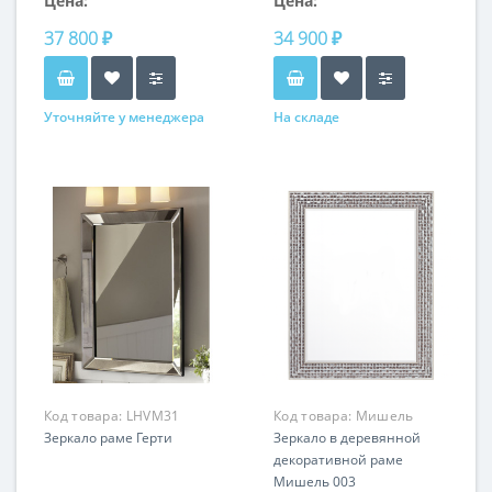
Цена:
Цена:
37 800 ₽
34 900 ₽
Уточняйте у менеджера
На складе
Код товара:
LHVM31
Код товара:
Мишель
Зеркало раме Герти
RS299-BL
Зеркало в деревянной
декоративной раме
Мишель 003