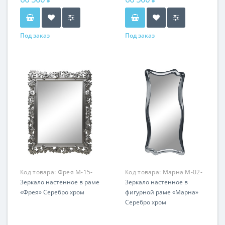
Под заказ
Под заказ
Код товара:
Фрея M-15-
Код товара:
Марна M-02-
74
Зеркало настенное в раме
74
Зеркало настенное в
«Фрея» Серебро хром
фигурной раме «Марна»
Серебро хром