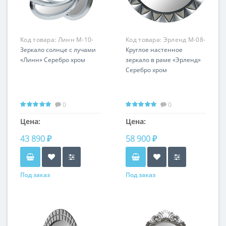
Код товара:
Линн M-10-
Код товара:
Эрленд M-08-
74
Зеркало солнце с лучами
74
Круглое настенное
«Линн» Серебро хром
зеркало в раме «Эрленд»
Серебро хром
0
0
Цена:
Цена:
43 890 ₽
58 900 ₽
Под заказ
Под заказ