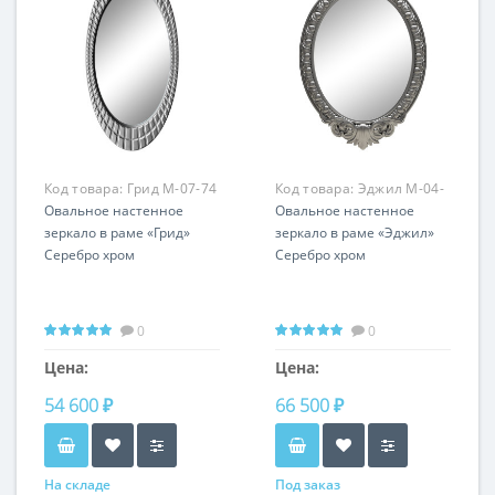
Код товара:
Грид M-07-74
Код товара:
Эджил M-04-
Овальное настенное
74
Овальное настенное
зеркало в раме «Грид»
зеркало в раме «Эджил»
Серебро хром
Серебро хром
0
0
Цена:
Цена:
54 600 ₽
66 500 ₽
На складе
Под заказ