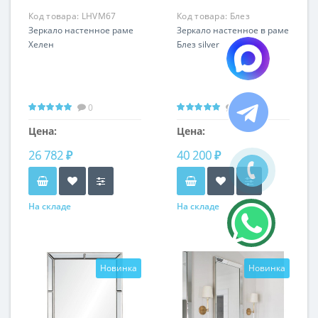
Код товара:
LHVM67
Код товара:
Блез
Зеркало настенное раме
LHVM98S
Зеркало настенное в раме
Хелен
Блез silver
0
0
Цена:
Цена:
26 782 ₽
40 200 ₽
На складе
На складе
Новинка
Новинка