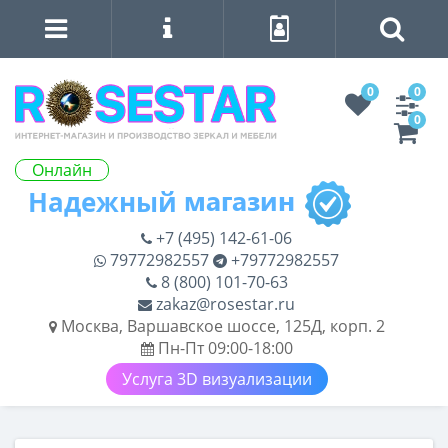
0
0
0
Онлайн
+7 (495) 142-61-06
79772982557
+79772982557
8 (800) 101-70-63
zakaz@rosestar.ru
Москва, Варшавское шоссе, 125Д, корп. 2
Пн-Пт 09:00-18:00
Услуга 3D визуализации