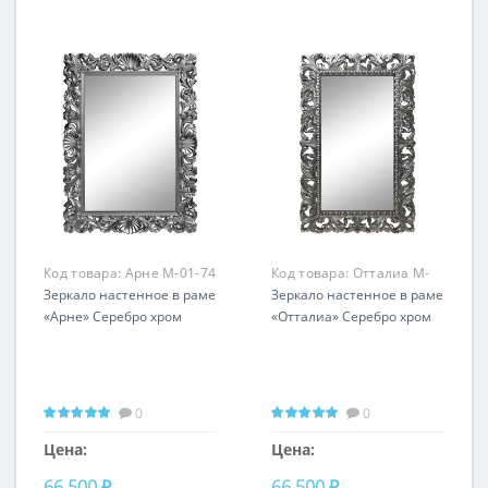
Код товара:
Арне M-01-74
Код товара:
Отталиа M-
Зеркало настенное в раме
16-74
Зеркало настенное в раме
«Арне» Серебро хром
«Отталиа» Серебро хром
0
0
Цена:
Цена:
66 500 ₽
66 500 ₽