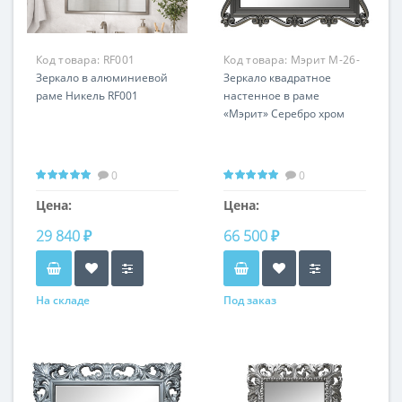
Код товара:
RF001
Код товара:
Мэрит M-26-
Зеркало в алюминиевой
74
Зеркало квадратное
раме Никель RF001
настенное в раме
«Мэрит» Серебро хром
0
0
Цена:
Цена:
29 840 ₽
66 500 ₽
На складе
Под заказ