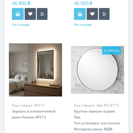
46 800 ₽
46 000 ₽
На складе
На складе
Новинка
Код товара:
RF013
Код товара:
Эва RS18175
Зеркало в алюминиевой
Круглое зеркало в раме
раме Никель RF013
Эва
Тип установки: настенное
Материал рамы: МДФ