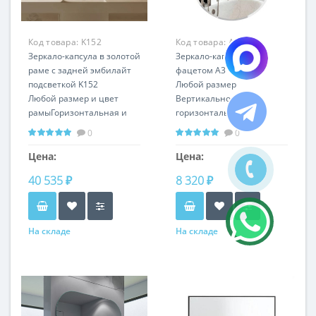
Код товара:
K152
Код товара:
A3
Зеркало-капсула в золотой
Зеркало-капсула с
раме с задней эмбилайт
фацетом A3
подсветкой K152
Любой размер
Любой размер и цвет
Вертикальное и
рамыГоризонтальная и
горизонтальное
вертикальная установка
0
0
Цена:
Цена:
40 535 ₽
8 320 ₽
На складе
На складе