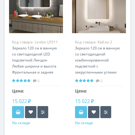
Код товара:
Lindon LP311
Код товара:
Кайли 2
Зеркало 120 см в ванную
LP2601
Зеркало 120 см в ванную
со светодиодной LED
со светодиодной
подсветкой Линдон
комбинированной
Любая ширина и высота
подсветкой с
Фронтальная и задняя
закругленными углами
подсветка
Кайли 2
0
0
Горизонтальная и
Вертикальная и
вертикальная установка
горизонтальная
Цена:
Цена:
установка
15 022 ₽
15 022 ₽
На складе
На складе