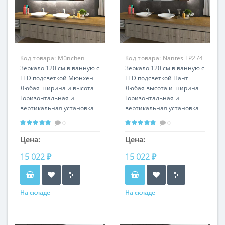
Код товара:
München
Код товара:
Nantes LP274
LP350
Зеркало 120 см в ванную с
Зеркало 120 см в ванную с
LED подсветкой Мюнхен
LED подсветкой Нант
Любая ширина и высота
Любая высота и ширина
Горизонтальная и
Горизонтальная и
вертикальная установка
вертикальная установка
0
0
Цена:
Цена:
15 022 ₽
15 022 ₽
На складе
На складе