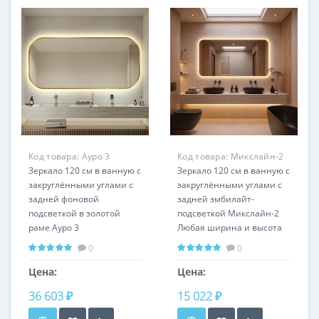
Код товара:
Ауро 3
Код товара:
Микслайн-2
RSL1268
Зеркало 120 см в ванную с
RS4455
Зеркало 120 см в ванную с
закруглёнными углами с
закруглёнными углами с
задней фоновой
задней эмбилайт-
подсветкой в золотой
подсветкой Микслайн-2
раме Ауро 3
Любая ширина и высота
Горизонтальная и
Горизонтальная и
0
0
вертикальная установка
вертикальная установка
Цена:
Цена:
36 603 ₽
15 022 ₽