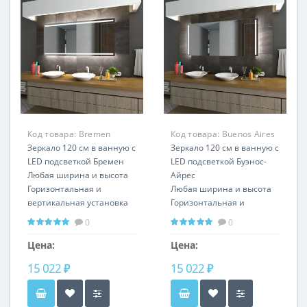
Код товара:
Bremen
Код товара:
Buenos Aires
LP336
Зеркало 120 см в ванную с
LP377
Зеркало 120 см в ванную с
LED подсветкой Бремен
LED подсветкой Буэнос-
Любая ширина и высота
Айрес
Горизонтальная и
Любая ширина и высота
вертикальная установка
Горизонтальная и
вертикальная установка
0
0
Цена:
Цена:
15 022 ₽
15 022 ₽