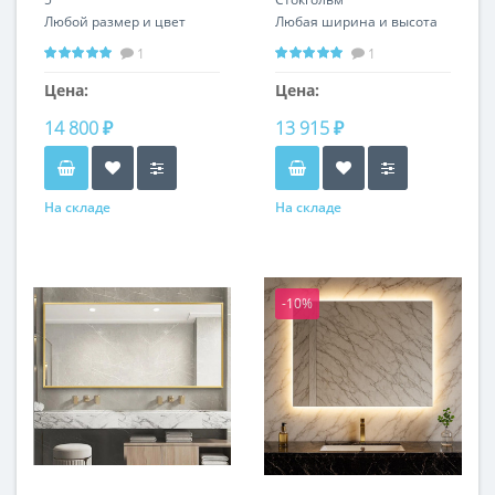
Любой размер и цвет
Любая ширина и высота
рамы Вертикальное и
1
1
горизонтальное
расположение
Цена:
Цена:
14 800 ₽
13 915 ₽
На складе
На складе
-10%