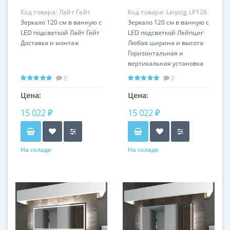
Код товара:
Лайт Гейт
Код товара:
Leipzig LP128
LP50
Зеркало 120 см в ванную с
Зеркало 120 см в ванную с
LED подсветкой Лайт Гейт
LED подсветкой Лейпциг
Доставка и монтаж
Любая ширина и высота
Горизонтальная и
вертикальная установка
0
0
Цена:
Цена:
15 022 ₽
15 022 ₽
На складе
На складе