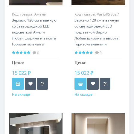
Код товара:
Амели
Код товара:
VarioRS8027
RSL0015
Зеркало 120 см в ванную
Зеркало 120 см в ванную
со светодиодной LED
со светодиодной LED
подсветкой Амели
подсветкой Варио
Любая ширина и высота
Любая ширина и высота
Горизонтальная и
Горизонтальная и
вертикальная установка
вертикальная установка
0
0
Цена:
Цена:
15 022 ₽
15 022 ₽
На складе
На складе