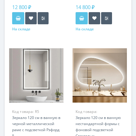
и цвет рамы
12 800 ₽
14 800 ₽
На складе
На складе
Код товара:
R5
Код товара:
Зеркало 120 см в ванную в
СтокгольмLP405-С
Зеркало 120 см в ванную
черной металлической
нестандартной формы с
раме с подсветкой Рэфорд
фоновой подсветкой
5
Стокгольм