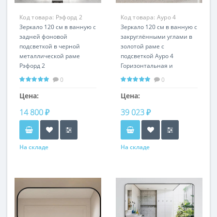
Код товара:
Рэфорд 2
Код товара:
Ауро 4
RS002
Зеркало 120 см в ванную с
RSL1269
Зеркало 120 см в ванную с
задней фоновой
закруглёнными углами в
подсветкой в черной
золотой раме с
металлической раме
подсветкой Ауро 4
Рэфорд 2
Горизонтальная и
Любой размер и цвет
вертикальная
0
0
рамы Вертикальное и
установкаЛюбой цвет
горизонтальное
рамы
Цена:
Цена:
расположение
14 800 ₽
39 023 ₽
На складе
На складе