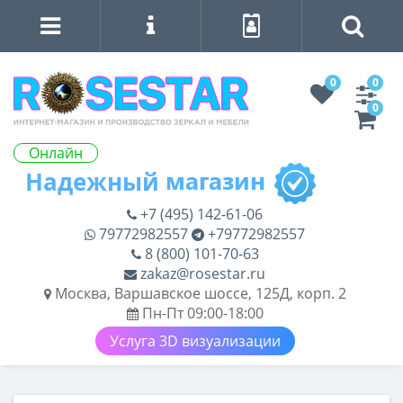
0
0
0
Онлайн
+7 (495) 142-61-06
79772982557
+79772982557
8 (800) 101-70-63
zakaz@rosestar.ru
Москва, Варшавское шоссе, 125Д, корп. 2
Пн-Пт 09:00-18:00
Услуга 3D визуализации