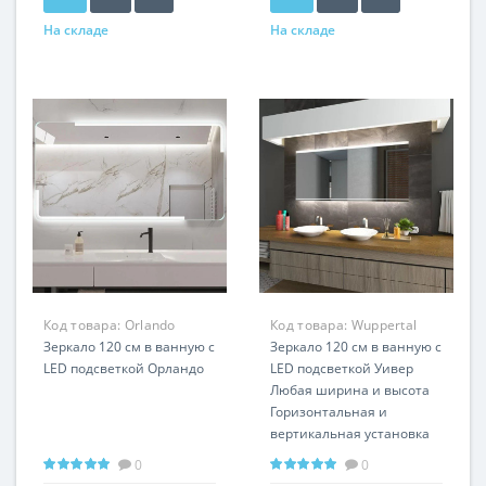
На складе
На складе
Код товара:
Orlando
Код товара:
Wuppertal
LP125
Зеркало 120 см в ванную с
LP342
Зеркало 120 см в ванную с
LED подсветкой Орландо
LED подсветкой Уивер
Любая ширина и высота
Горизонтальная и
вертикальная установка
0
0