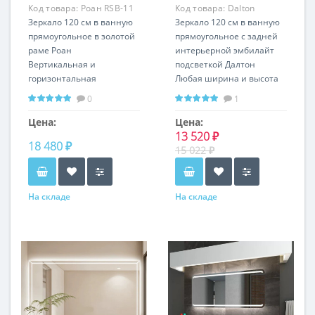
Код товара:
Роан RSB-11
Код товара:
Dalton
Зеркало 120 см в ванную
RS12275
Зеркало 120 см в ванную
прямоугольное в золотой
прямоугольное с задней
раме Роан
интерьерной эмбилайт
Вертикальная и
подсветкой Далтон
горизонтальная
Любая ширина и высота
установкаЛюбой размер и
Горизонтальная и
0
1
цвет рамы
вертикальная установка
Цена:
Цена:
13 520 ₽
18 480 ₽
15 022 ₽
На складе
На складе