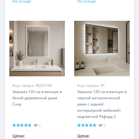
На складе
На складе
Код товара:
RSD0198
Код товара:
R1
Зеркало 120 см в ванную в
Зеркало 120 см в ванную в
белой деревянной раме
чёрной металлической
Сноу
раме с задней
интерьерной эмбилайт
подсветкой Рэфорд 3
Вертикальная и
0
0
горизонтальная
установка Любой размер
Цена:
Цена: