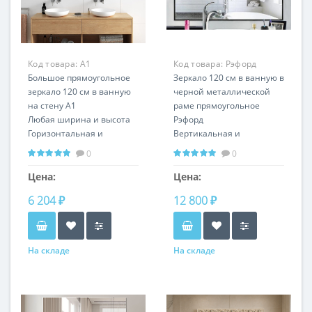
Код товара:
А1
Код товара:
Рэфорд
Большое прямоугольное
RS18096
Зеркало 120 см в ванную в
зеркало 120 см в ванную
черной металлической
на стену А1
раме прямоугольное
Любая ширина и высота
Рэфорд
Горизонтальная и
Вертикальная и
вертикальная установка
горизонтальная
0
0
установка Любой размер
и цвет рамы
Цена:
Цена:
6 204 ₽
12 800 ₽
На складе
На складе