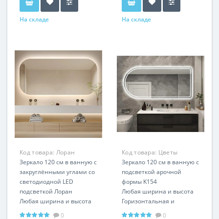
На складе
На складе
Код товара:
Лоран
Код товара:
Цветы
RSL0022
Зеркало 120 см в ванную с
RSL0001
Зеркало 120 см в ванную с
закруглёнными углами со
подсветкой арочной
светодиодной LED
формы K154
подсветкой Лоран
Любая ширина и высота
Любая ширина и высота
Горизонтальная и
Горизонтальная и
вертикальная установка
0
0