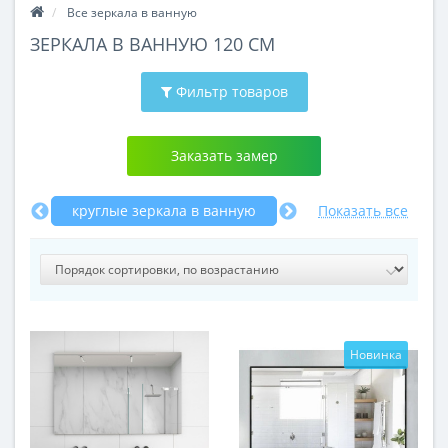
Все зеркала в ванную
ЗЕРКАЛА В ВАННУЮ 120 СМ
Фильтр товаров
Заказать замер
тки
круглые зеркала в ванную
в раме
Показать все
в ван
Новинка