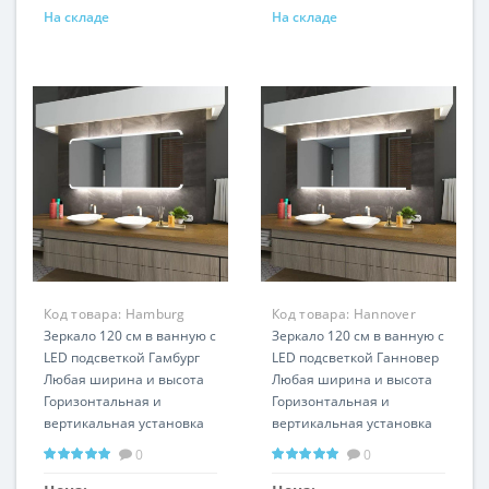
На складе
На складе
Код товара:
Hamburg
Код товара:
Hannover
LP346
Зеркало 120 см в ванную с
LP341
Зеркало 120 см в ванную с
LED подсветкой Гамбург
LED подсветкой Ганновер
Любая ширина и высота
Любая ширина и высота
Горизонтальная и
Горизонтальная и
вертикальная установка
вертикальная установка
0
0