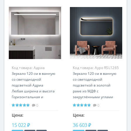
Код товара:
Адриа
Код товара:
Ауро RSL1265
RSL0007
Зеркало 120 см в ванную
Зеркало 120 см в ванную
со светодиодной
со светодиодной
подсветкой Адриа
подсветкой в золотой
Любая ширина и высота
раме из МДФ с
Горизонтальная и
закруглёнными углами
вертикальная установка
Ауро
0
0
Горизонтальная и
вертикальная установка
Цена:
Цена:
15 022 ₽
36 603 ₽