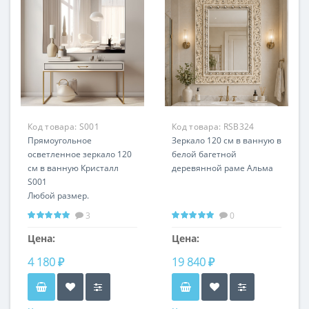
Код товара:
S001
Код товара:
RSB324
Прямоугольное
Зеркало 120 см в ванную в
осветленное зеркало 120
белой багетной
см в ванную Кристалл
деревянной раме Альма
S001
Любой размер.
Вертикальная и
3
0
горизонтальная
установка
Цена:
Цена:
4 180 ₽
19 840 ₽