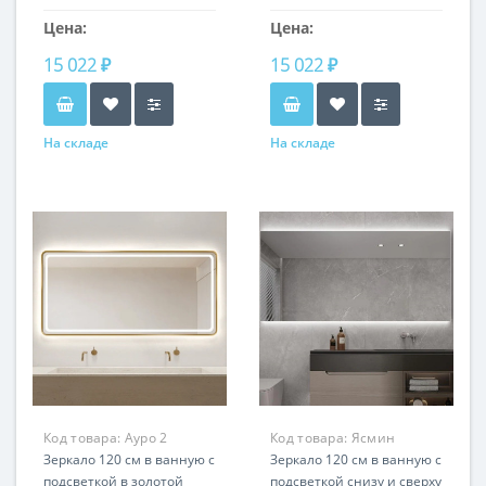
вертикальная установка
Цена:
Цена:
15 022 ₽
15 022 ₽
На складе
На складе
Код товара:
Ауро 2
Код товара:
Ясмин
RSL1266
Зеркало 120 см в ванную с
RSL0011
Зеркало 120 см в ванную с
подсветкой в золотой
подсветкой снизу и сверху