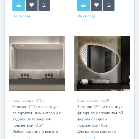
На складе
На складе
Код товара:
K157
Код товара:
F069
Зеркало 120 см в ванную
Зеркало 120 см в ванную
со скруглёнными углами с
фигурное неправильной
задней интерьерной
формы с задней
подсветкой K157
подсветкой F069
Любая ширина и высота
Для ванных комнат и
Горизонтальная и
любых помещений