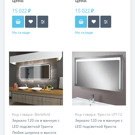
Цена:
Цена:
15 022 ₽
15 022 ₽
На складе
На складе
Код товара:
Bielefeld
Код товара:
Криста LP112
LP301
Зеркало 120 см в ванную с
Зеркало 120 см в ванную с
LED подсветкой Гранта
LED подсветкой Криста
Любая ширина и высота