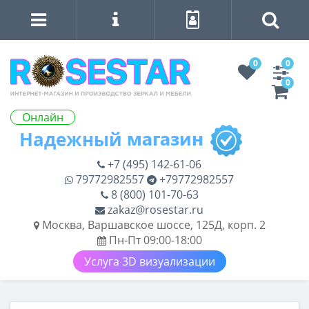
0
0
0
Онлайн
+7 (495) 142-61-06
79772982557
+79772982557
8 (800) 101-70-63
zakaz@rosestar.ru
Москва, Варшавское шоссе, 125Д, корп. 2
Пн-Пт 09:00-18:00
Услуга 3D визуализации