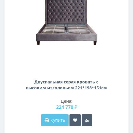
Двуспальная серая кровать с
высоким изголовьем 221*198*151см
DY-1250/2
Цена:
224 770 ₽
Купить