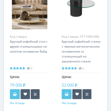
Код товара:
Код товара:
FCT160924RJ
LHFCT180124DPO
Круглый кофейный стол с
Круглый кофейный столик
двумя столешницами на
с чёрным металлическим
золотом основании Бойд
основанием со
столешницей из
закалённого стекла
Мартиника Ø 90 см
0
0
Цена:
Цена:
79 000 ₽
52 000 ₽
На складе
На складе