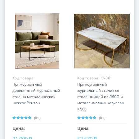
Код товара:
Код товара:
KN06
LHFCT061123SH
Прямоугольный
Прямоугольный
деревянный журнальный
журнальный столик со
стол на металлических
столешницей из ЛДСП и
ножках Рентон
металлическим каркасом
KN06
0
0
Цена:
Цена:
21 000 ₽
52 570 ₽