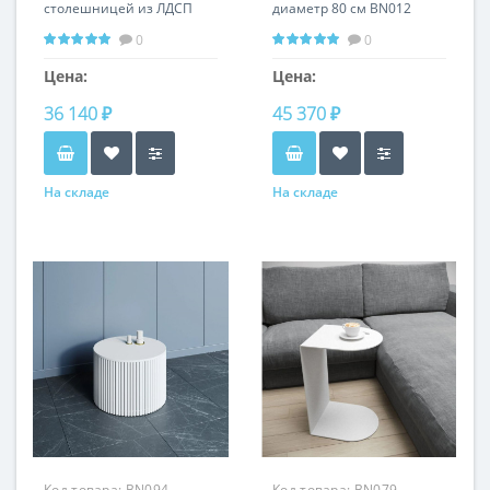
столешницей из ЛДСП
диаметр 80 см BN012
BN099 диаметр 40 см,
0
0
высота 60 см
Цена:
Цена:
36 140 ₽
45 370 ₽
На складе
На складе
Код товара:
BN094
Код товара:
BN079