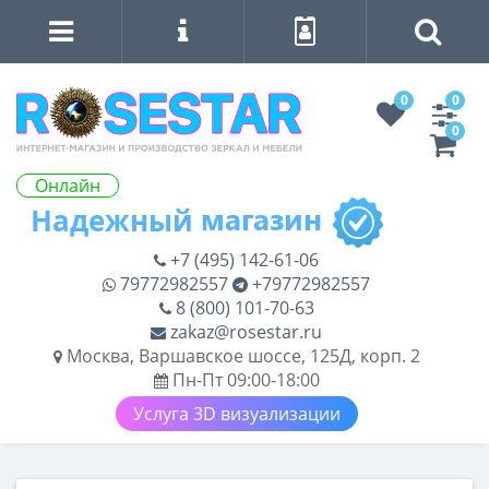
0
0
0
Онлайн
+7 (495) 142-61-06
79772982557
+79772982557
8 (800) 101-70-63
zakaz@rosestar.ru
Москва, Варшавское шоссе, 125Д, корп. 2
Пн-Пт 09:00-18:00
Услуга 3D визуализации