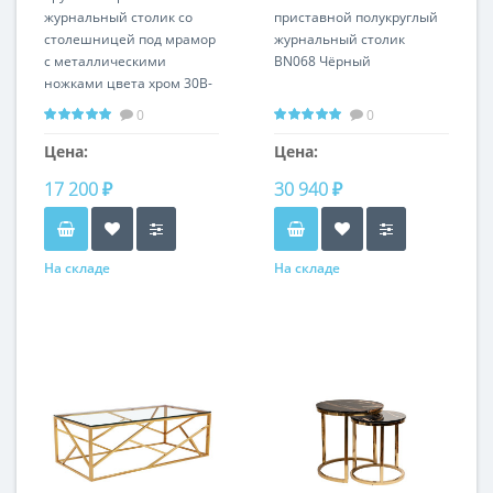
журнальный столик со
приставной полукруглый
столешницей под мрамор
журнальный столик
с металлическими
BN068 Чёрный
ножками цвета хром 30B-
85521
0
0
Цена:
Цена:
17 200 ₽
30 940 ₽
На складе
На складе