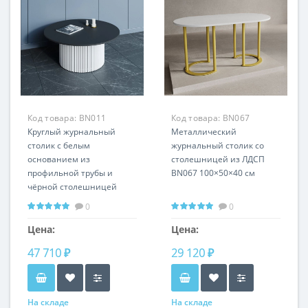
Код товара:
BN011
Код товара:
BN067
Круглый журнальный
Металлический
столик с белым
журнальный столик со
основанием из
столешницей из ЛДСП
профильной трубы и
BN067 100×50×40 см
чёрной столешницей
D100 см BN011
0
0
Цена:
Цена:
47 710 ₽
29 120 ₽
На складе
На складе