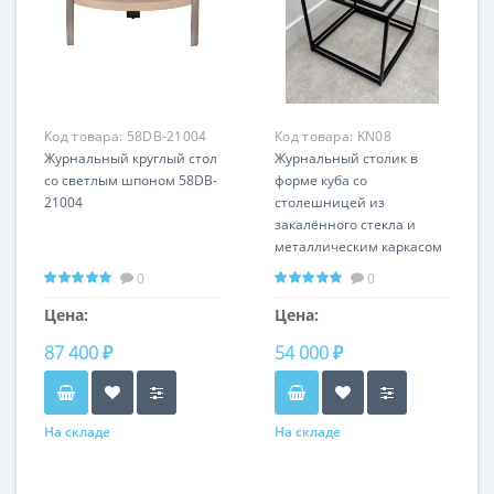
Код товара:
58DB-21004
Код товара:
KN08
Журнальный круглый стол
Журнальный столик в
со светлым шпоном 58DB-
форме куба со
21004
столешницей из
закалённого стекла и
металлическим каркасом
KN08
0
0
Цена:
Цена:
87 400 ₽
54 000 ₽
На складе
На складе