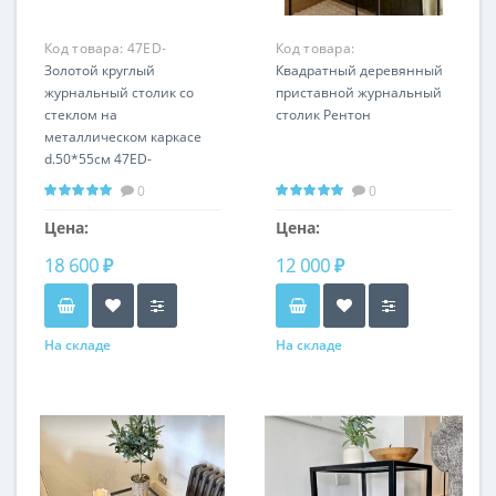
Код товара:
47ED-
Код товара:
ET031GOLD
Золотой круглый
LHFST041123SH
Квадратный деревянный
журнальный столик со
приставной журнальный
стеклом на
столик Рентон
металлическом каркасе
d.50*55см 47ED-
ET031GOLD
0
0
Цена:
Цена:
18 600 ₽
12 000 ₽
На складе
На складе