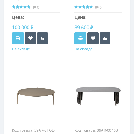
(набор из 2 шт)
0
0
d60*63/d47*55см 57EL-
ET101B
Цена:
Цена:
100 000 ₽
39 600 ₽
На складе
На складе
Код товара:
39AR-STOL-
Код товара:
39AR-00403