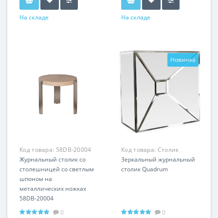
На складе
На складе
Новинка
Код товара:
58DB-20004
Код товара:
Столик
Журнальный столик со
Quadrum mv305
Зеркальный журнальный
столешницей со светлым
столик Quadrum
шпоном на
металлических ножках
58DB-20004
0
0