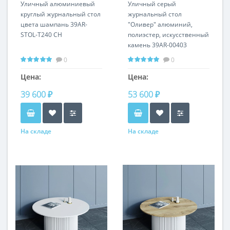
T240 CH
Уличный алюминиевый
Уличный серый
круглый журнальный стол
журнальный стол
цвета шампань 39AR-
"Оливер" алюминий,
STOL-T240 CH
полиэстер, искусственный
камень 39AR-00403
0
0
Цена:
Цена:
39 600 ₽
53 600 ₽
На складе
На складе