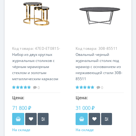
Код товара:
47ED-ET081S-
Код товара:
30B-85511
GOLD
Набор из двух круглых
Овальный черный
журнальных столиков с
журнальный столик под
чёрным мраморным
мрамор с основанием из
стеклом и золотым
нержавеющей стали 30B-
металлическим каркасом
85511
47ED-ET081S-GOLD
0
0
Цена:
Цена:
71 800 ₽
31 000 ₽
На складе
На складе