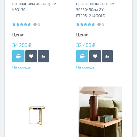
основанием цвета хром
прозрачным стеклом
KFG130
50*50*50см GY-
ET2051214GOLD
0
0
Цена:
Цена:
34 200 ₽
32 400 ₽
На складе
На складе