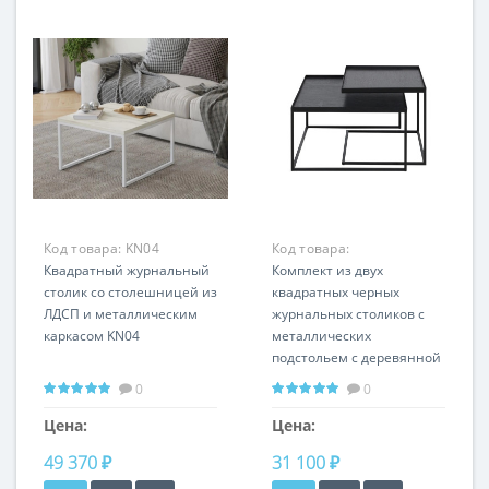
Код товара:
KN04
Код товара:
Квадратный журнальный
LHFCT322VIM-BO
Комплект из двух
столик со столешницей из
квадратных черных
ЛДСП и металлическим
журнальных столиков с
каркасом KN04
металлических
подстольем с деревянной
столешницей Ларго
0
0
Цена:
Цена:
49 370 ₽
31 100 ₽