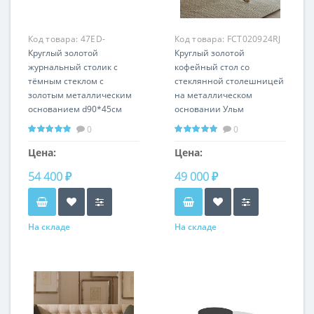
Код товара:
47ED-
Код товара:
FCT020924RJ
CT062GOLD
Круглый золотой
Круглый золотой
журнальный столик с
кофейный стол со
тёмным стеклом с
стеклянной столешницей
золотым металлическим
на металлическом
основанием d90*45см
основании Ульм
47ED-CT062GOLD
0
0
Цена:
Цена:
54 400 ₽
49 000 ₽
На складе
На складе