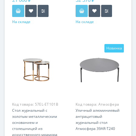
На складе
На складе
Новинка
Код товара:
57EL-ET101B
Код товара:
Атмосфера
Стол журнальный с
39AR-T240
Уличный алюминиевый
золотым металлическим
антрацитовый
основанием и
журнальный стол
столешницей из
Атмосфера 39AR-T240
искусственного мрамора