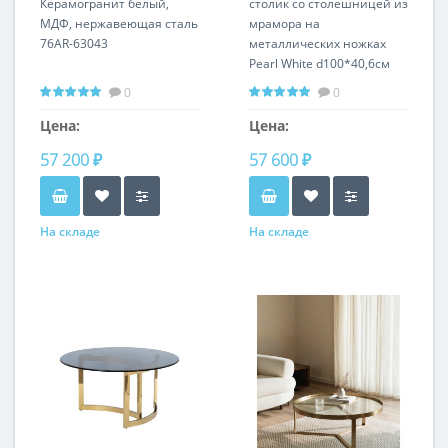
Керамогранит белый,
столик со столешницей из
МДФ, нержавеющая сталь
мрамора на
76AR-63043
металлических ножках
Pearl White d100*40,6см
33FS-CT2029-BBS
0
0
Цена:
Цена:
57 200 ₽
57 600 ₽
На складе
На складе