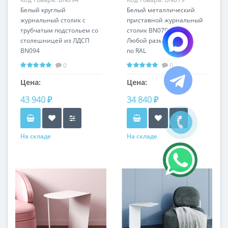
Белый круглый
Белый металлический
журнальный столик с
приставной журнальный
трубчатым подстольем со
столик BN079
столешницей из ЛДСП
Любой размер и цвет
BN094
по RAL
0
0
Цена:
Цена:
43 940 ₽
34 840 ₽
На складе
На складе