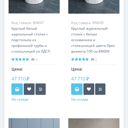
Код товара:
BN007
Код товара:
BN009
Круглый белый
Круглый журнальный
журнальный столик с
столик с белым
подстольем из
основанием и
профильной трубы и
столешницей цвета Орех
столешницей из ЛДСП
диаметр 100 см BN009
100 см BN007
0
0
Цена:
Цена:
47 710 ₽
47 710 ₽
На складе
На складе