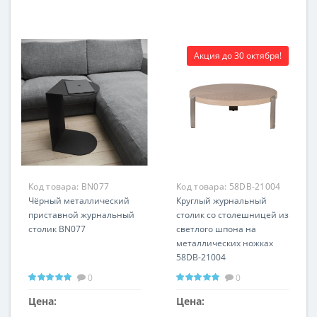
Акция до 30 октября!
Код товара:
BN077
Код товара:
58DB-21004
Чёрный металлический
Круглый журнальный
приставной журнальный
столик со столешницей из
столик BN077
светлого шпона на
металлических ножках
58DB-21004
0
0
Цена:
Цена: