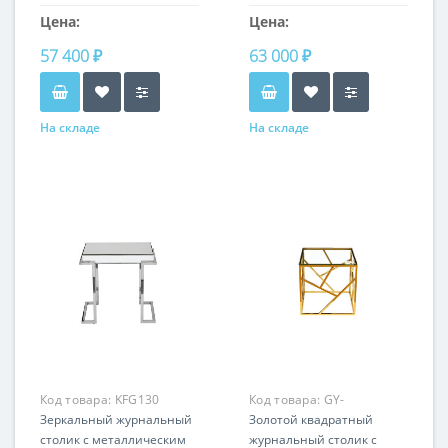
Цена:
Цена:
57 400 ₽
63 000 ₽
На складе
На складе
Код товара:
KFG130
Код товара:
GY-
Зеркальный журнальный
ET2051214GOLD
Золотой квадратный
столик с металлическим
журнальный столик с