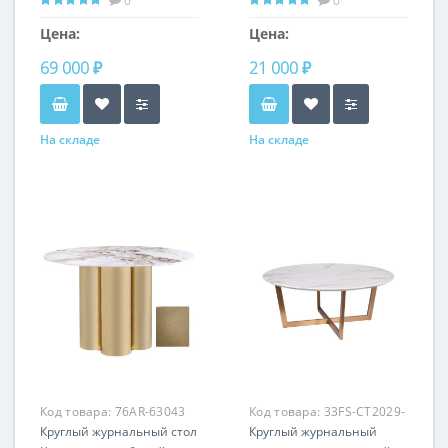
0
0
Цена:
Цена:
69 000 ₽
21 000 ₽
На складе
На складе
Код товара:
76AR-63043
Код товара:
33FS-CT2029-
Круглый журнальный стол
BBS
Круглый журнальный