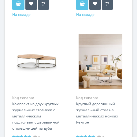
На складе
На складе
Код товара:
Код товара:
LHFCT320VIM-BWO
Комплект из двух круглых
LHFCT051123SH
Круглый деревянный
журнальных столиков с
журнальный стол на
металлическим
металлических ножках
подстольем с деревянной
Рентон
столешницей из дуба
Фитц