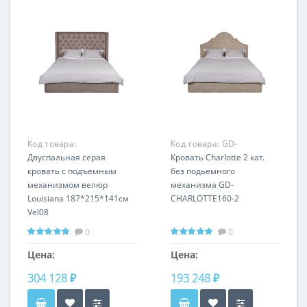
Код товара:
Код товара:
GD-
LOUISIANA1К-160M-Vel08
Двуспальная серая
CHARLOTTE160-2
Кровать Charlotte 2 кат.
кровать с подъемным
без подьемного
механизмом велюр
механизма GD-
Louisiana 187*215*141см
CHARLOTTE160-2
Vel08
0
0
Цена:
Цена:
304 128 ₽
193 248 ₽