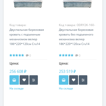
Код товара:
Код товара:
ODRY2К-160-
ODRY2К-160M-Cru14
Двуспальная бирюзовая
Cru14
Двуспальная бирюзовая
кровать c подъемным
кровать без подъемного
механизмом велюр
механизма велюр
186*220*120см Cru14
186*220*120см Cru14
0
0
Цена:
Цена:
256 608 ₽
253 519 ₽
На складе
На складе