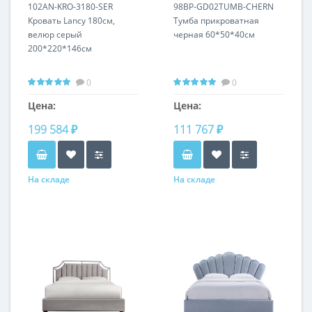
3180-SER
102AN-KRO-3180-SER
GD02TUMB-CHERN
98BP-GD02TUMB-CHERN
Кровать Lancy 180см,
Тумба прикроватная
велюр серый
черная 60*50*40см
200*220*146см
0
0
Цена:
Цена:
199 584 ₽
111 767 ₽
На складе
На складе