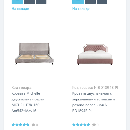
На складе
На складе
Код товара:
Код товара:
N-BD1894B PI
MICHELLE3К-160-
Кровать Michelle
Кровать двуспальная с
Ant542+Mav16
двуспальная серая
зеркальными вставками
MICHELLE3К-160-
розово-пепельная N-
Ant542+Mav16
BD1894B PI
0
0