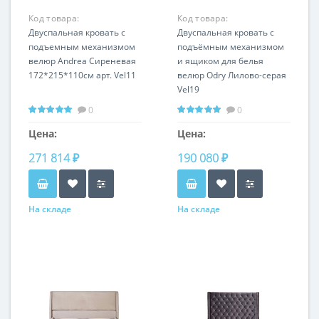
Код товара:
Код товара:
ANDREA1К-160M-Vel11
Двуспальная кровать с
ODRY1К-160M-
Двуспальная кровать с
подъемным механизмом
Vel19+Vel09
подъёмным механизмом
велюр Andrea Сиреневая
и ящиком для белья
172*215*110см арт. Vel11
велюр Odry Лилово-серая
Vel19
0
0
Цена:
Цена:
271 814 ₽
190 080 ₽
На складе
На складе