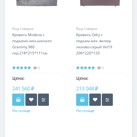
Код товара:
Код товара:
MODENA3К-180М-
Кровать Modena с
ODRY1К-180M-
Кровать Odry c
Gram980
подъемн.мех.шенилл
Vel19+Vel09
подъем.мех. велюр
Grammy 980
лилово-серый Vel19
сер.218*215*111см
206*220*120
0
0
Цена:
Цена:
241 560 ₽
213 048 ₽
На складе
На складе