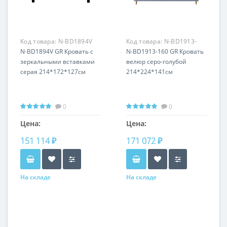
Код товара:
N-BD1894V
Код товара:
N-BD1913-
GR
N-BD1894V GR Кровать с
160 GR
N-BD1913-160 GR Кровать
зеркальными вставками
велюр серо-голубой
серая 214*172*127см
214*224*141см
0
0
Цена:
Цена:
151 114 ₽
171 072 ₽
На складе
На складе