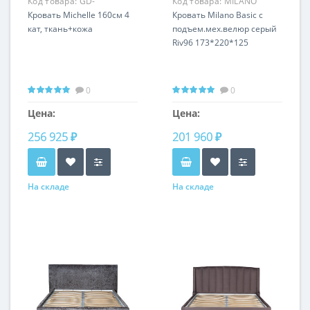
Код товара:
GD-
Код товара:
MILANO
MICHELLE-160-4-TL
Кровать Michelle 160cм 4
BASIC2К-160M-Riv96
Кровать Milano Basic c
кат, ткань+кожа
подъем.мех.велюр серый
Riv96 173*220*125
0
0
Цена:
Цена:
256 925 ₽
201 960 ₽
На складе
На складе