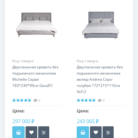
Код товара:
Код товара:
MICHELLE4К-160-
Двуспальная кровать без
ANDREA1К-160-Vel12
Двуспальная кровать без
GAUD51+VINT.SIL
подъемного механизма
подъемного механизма
Michelle Серая
велюр Andrea Серо-
183*230*99см Gaud51
голубая 172*215*110см
Vel12
0
0
Цена:
Цена:
297 000 ₽
243 065 ₽