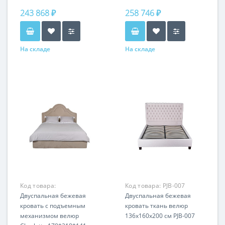
243 868 ₽
258 746 ₽
На складе
На складе
Код товара:
Код товара:
PJB-007
CHARLOTTE2К-160M-
Двуспальная бежевая
Двуспальная бежевая
Bel01
кровать с подъемным
кровать ткань велюр
механизмом велюр
136х160х200 см PJB-007