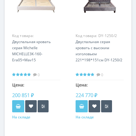
Код товара:
Код товара:
DY-1250/2
MICHELLE3К-160-
Двуспальная кровать
Двуспальная серая
Era05+Mav15
серая Michelle
кровать с высоким
MICHELLE3К-160-
изголовьем
Era05+Mav15
221*198*151см DY-1250/2
0
0
Цена:
Цена:
200 851 ₽
224 770 ₽
На складе
На складе