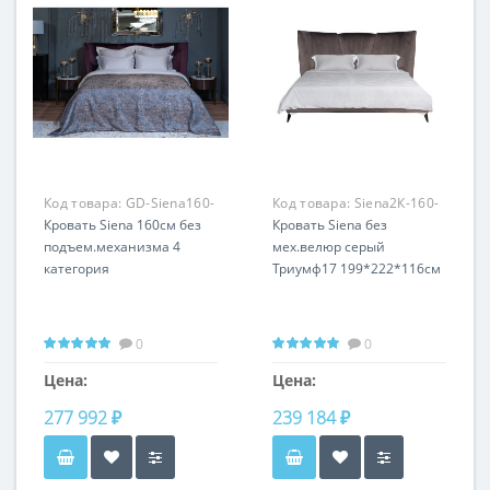
Код товара:
GD-Siena160-
Код товара:
Siena2К-160-
4К
Кровать Siena 160см без
Триум17
Кровать Siena без
подъем.механизма 4
мех.велюр серый
категория
Триумф17 199*222*116см
0
0
Цена:
Цена:
277 992 ₽
239 184 ₽