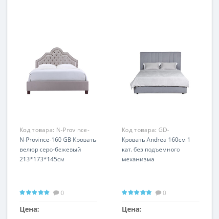
Код товара:
N-Province-
Код товара:
GD-
160 GB
N-Province-160 GB Кровать
ANDREA160-1
Кровать Andrea 160см 1
велюр серо-бежевый
кат. без подъемного
213*173*145см
механизма
0
0
Цена:
Цена: