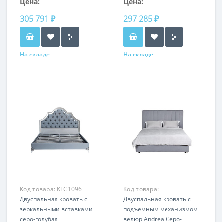
Цена:
Цена:
305 791 ₽
297 285 ₽
На складе
На складе
Код товара:
KFC1096
Код товара:
Двуспальная кровать с
ANDREA1К-160M-Vel12
Двуспальная кровать с
зеркальными вставками
подъемным механизмом
серо-голубая
велюр Andrea Серо-