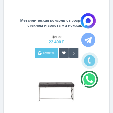
Металлическая консоль с прозрачным
стеклом и золотыми ножками
80*30*78см 47ED-CST008/80GOLD
Цена:
22 400 ₽
Купить