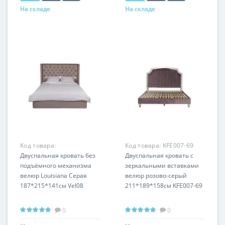
На складе
На складе
Код товара:
Код товара:
KFE007-69
LOUISIANA1К-160-Vel08
Двуспальная кровать без
Двуспальная кровать с
подъёмного механизма
зеркальными вставками
велюр Louisiana Серая
велюр розово-серый
187*215*141см Vel08
211*189*158см KFE007-69
0
0