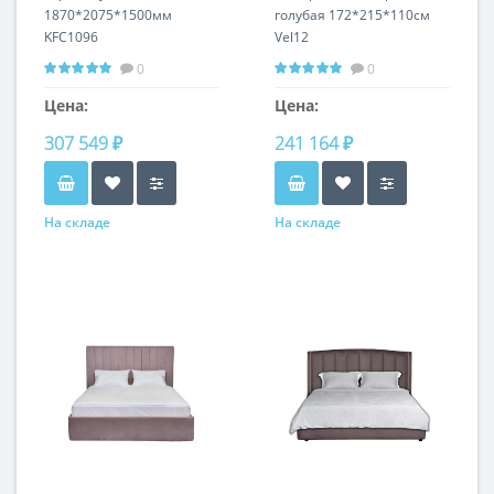
1870*2075*1500мм
голубая 172*215*110см
KFC1096
Vel12
0
0
Цена:
Цена:
307 549 ₽
241 164 ₽
На складе
На складе