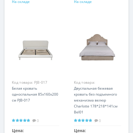
На складе
На складе
Код товара:
PJB-017
Код товара:
Белая кровать
CHARLOTTE2К-160-Bel01
Двуспальная бежевая
односпальная 85х160х200
кровать без подъемного
см PJB-017
механизма велюр
Charlotte 178*218*141см
Bel01
0
0
Цена:
Цена: