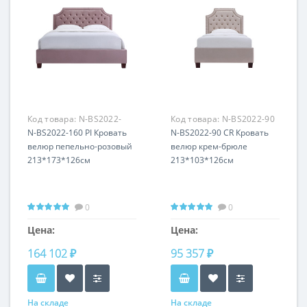
Код товара:
N-BS2022-
Код товара:
N-BS2022-90
160 PI
N-BS2022-160 PI Кровать
CR
N-BS2022-90 CR Кровать
велюр пепельно-розовый
велюр крем-брюле
213*173*126см
213*103*126см
0
0
Цена:
Цена:
164 102 ₽
95 357 ₽
На складе
На складе