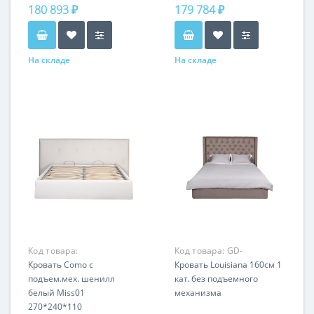
180 893 ₽
179 784 ₽
На складе
На складе
Код товара:
Код товара:
GD-
COMO3К-180М-MISS01
Кровать Como c
LOUISIANA160-1
Кровать Louisiana 160см 1
подъем.мех. шенилл
кат. без подъемного
белый Miss01
механизма
270*240*110