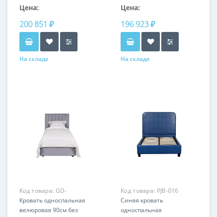
Цена:
Цена:
200 851 ₽
196 923 ₽
На складе
На складе
Код товара:
GD-
Код товара:
PJB-016
ANDREA90-1
Кровать односпальная
Синяя кровать
велюровая 90см без
односпальная