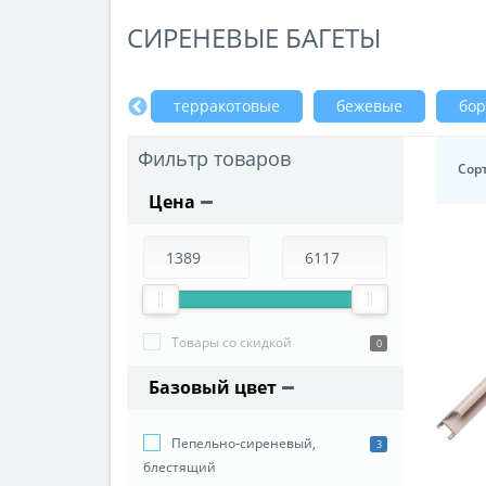
СИРЕНЕВЫЕ БАГЕТЫ
венге
терракотовые
бежевые
бо
Фильтр товаров
Сор
Цена
Товары со скидкой
0
Базовый цвет
Пепельно-сиреневый,
3
блестящий