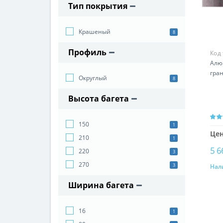
Тип покрытия
Крашеный
8
Профиль
Код
Алю
гран
Округлый
8
Высота багета
150
1
Цен
210
1
5 6
220
3
270
3
Нал
Ширина багета
16
1