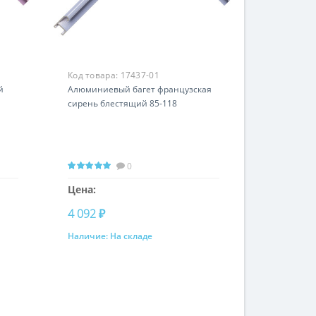
Код товара:
17437-01
й
Алюминиевый багет французская
сирень блестящий 85-118
0
Цена:
4 092 ₽
Наличие:
На складе
Купить