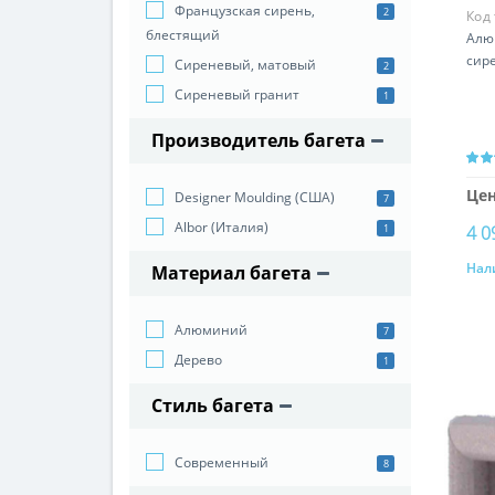
Французская сирень,
2
Код
блестящий
Алю
сир
Сиреневый, матовый
2
Сиреневый гранит
1
Производитель багета
Цен
Designer Moulding (США)
7
Albor (Италия)
4 0
1
Нал
Материал багета
Алюминий
7
Дерево
1
Стиль багета
Cовременный
8