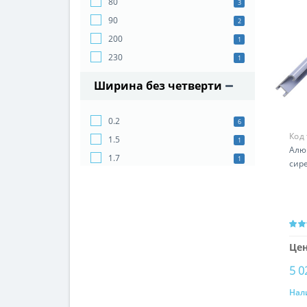
80
3
90
2
200
1
230
1
Ширина без четверти
0.2
6
Код
1.5
1
Алю
1.7
1
сир
Цен
5 0
Нал