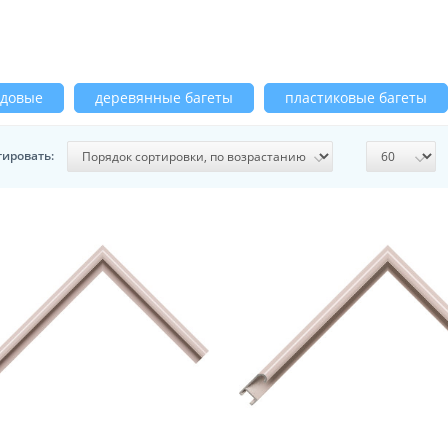
рдовые
деревянные багеты
пластиковые багеты
тировать: