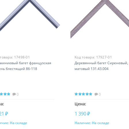
 товара:
17498-01
Код товара:
17927-01
миниевый багет французская
Деревянный багет Сиреневый,
ень блестящий 86-118
матовый 131.43.004
0
0
а:
Цена:
21 ₽
1 390 ₽
ичие:
На складе
Наличие:
На складе
Купить
Купить