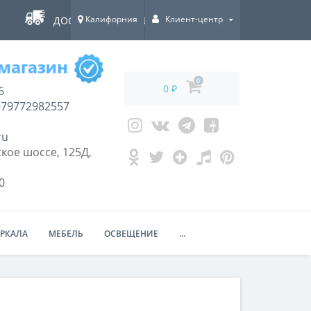
Калифорния
Клиент-центр
ДОСТАВКА ПО ВСЕЙ РОССИИ!
0
0 ₽
6
79772982557
ru
кое шоссе, 125Д,
0
ЕРКАЛА
МЕБЕЛЬ
ОСВЕЩЕНИЕ
...