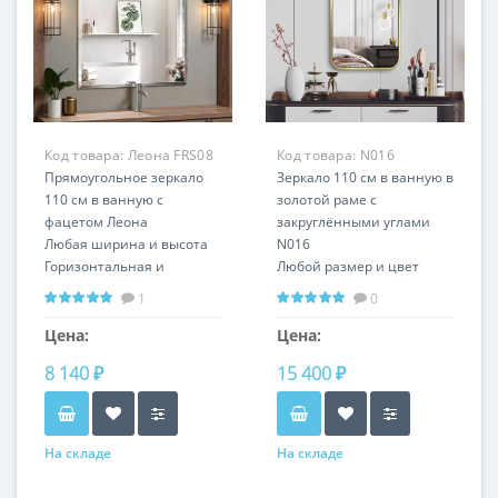
Код товара:
Леона FRS08
Код товара:
N016
Прямоугольное зеркало
Зеркало 110 см в ванную в
110 см в ванную с
золотой раме с
фацетом Леона
закруглёнными углами
Любая ширина и высота
N016
Горизонтальная и
Любой размер и цвет
вертикальная установка
1
0
Цена:
Цена:
8 140 ₽
15 400 ₽
На складе
На складе