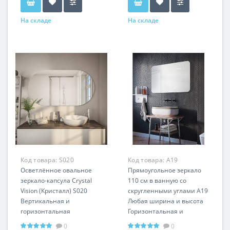
На складе
На складе
Код товара:
S020
Код товара:
A19
Осветлённое овальное
Прямоугольное зеркало
зеркало-капсула Crystal
110 см в ванную со
Vision (Кристалл) S020
скругленными углами А19
Вертикальная и
Любая ширина и высота
горизонтальная
Горизонтальная и
установка Любой
вертикальная установка
0
0