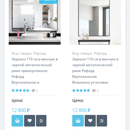
Код товара:
Рэфорд
Код товара:
Рэфорд
RS18096
Зеркало 110 см в ванную в
Вертикальное RS14147
Зеркало 110 см в ванную в
черной металлической
черной металлической
раме прямоугольное
раме Рэфорд
Рэфорд
Вертикальное
Вертикальная и
Возможна установка
горизонтальная
подсветки Любой размер
0
0
установка Любой размер
и цвет рамы
Цена:
Цена:
12 800 ₽
12 800 ₽