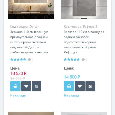
Код товара:
Dalton
Код товара:
Рэфорд 2
RS12275
Зеркало 110 см в ванную
RS002
Зеркало 110 см в ванную с
прямоугольное с задней
задней фоновой
интерьерной эмбилайт
подсветкой в черной
подсветкой Далтон
металлической раме
Любая ширина и высота
Рэфорд 2
Горизонтальная и
Любой размер и цвет
1
0
вертикальная установка
рамы Вертикальное и
горизонтальное
Цена:
Цена:
13 520 ₽
расположение
14 800 ₽
15 022 ₽
На складе
На складе