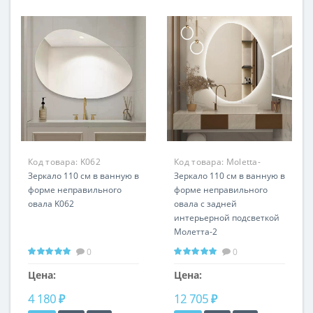
Код товара:
K062
Код товара:
Moletta-
Зеркало 110 см в ванную в
2RS8030
Зеркало 110 см в ванную в
форме неправильного
форме неправильного
овала K062
овала с задней
интерьерной подсветкой
Молетта-2
Любая ширина и высота
0
0
Цена:
Цена:
4 180 ₽
12 705 ₽