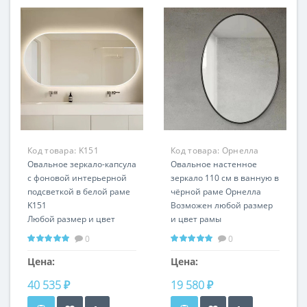
Код товара:
K151
Код товара:
Орнелла
Овальное зеркало-капсула
RS89-BS
Овальное настенное
с фоновой интерьерной
зеркало 110 см в ванную в
подсветкой в белой раме
чёрной раме Орнелла
K151
Возможен любой размер
Любой размер и цвет
и цвет рамы
рамыГоризонтальная и
0
0
вертикальная установка
Цена:
Цена:
40 535 ₽
19 580 ₽