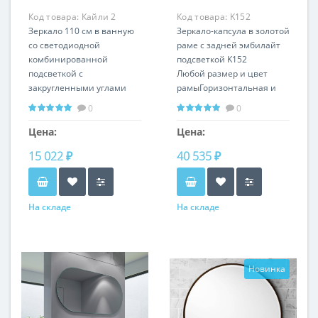
Код товара:
Кайли 2
Код товара:
K152
LP2601
Зеркало 110 см в ванную
Зеркало-капсула в золотой
со светодиодной
раме с задней эмбилайт
комбинированной
подсветкой K152
подсветкой с
Любой размер и цвет
закругленными углами
рамыГоризонтальная и
Кайли 2
вертикальная установка
0
0
Вертикальная и
горизонтальная
Цена:
Цена:
установка
15 022 ₽
40 535 ₽
На складе
На складе
Новинка