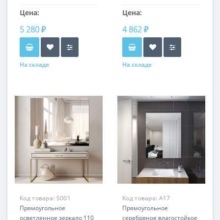
размерВозможно
добавить раму на заказ
Цена:
Цена:
5 280 ₽
4 862 ₽
На складе
На складе
Код товара:
S001
Код товара:
A17
Прямоугольное
Прямоугольное
осветленное зеркало 110
серебряное влагостойкое