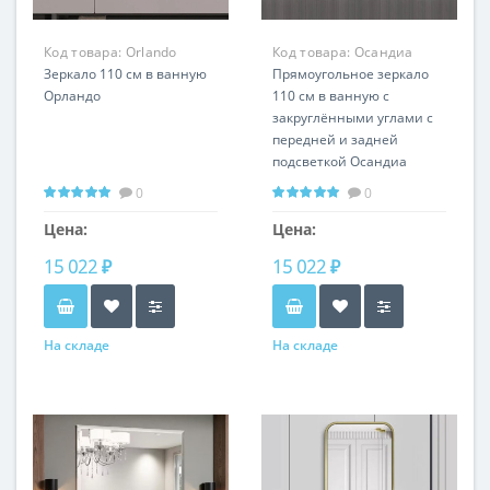
Код товара:
Orlando
Код товара:
Осандиа
LP125
Зеркало 110 см в ванную
RSL0024
Прямоугольное зеркало
Орландо
110 см в ванную с
закруглёнными углами с
передней и задней
подсветкой Осандиа
Любая ширина и высота
0
0
Горизонтальная и
вертикальная установка
Цена:
Цена:
15 022 ₽
15 022 ₽
На складе
На складе