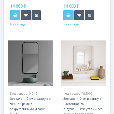
и цвет рамы
14 800 ₽
14 800 ₽
На складе
На складе
Код товара:
N015
Код товара:
VM009
Зеркало 110 см в ванную в
Зеркало 110 см в ванную
чёрной раме с
настенное со
закруглёнными углами
скруглёнными углами без
N015
рамы и без подсветки