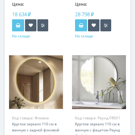
Цена:
Цена:
18 634 ₽
28 798 ₽
На складе
На складе
Код товара:
Флавиа
Код товара:
Раунд FRS01
Золото RSK174
Круглое зеркало 110 см в
Круглое зеркало 110 см в
ванную с задней фоновой
ванную с фацетом Раунд