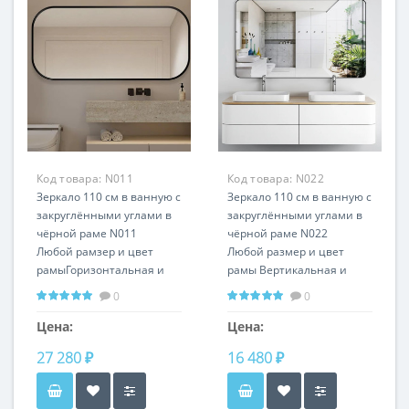
Код товара:
N011
Код товара:
N022
Зеркало 110 см в ванную с
Зеркало 110 см в ванную с
закруглёнными углами в
закруглёнными углами в
чёрной раме N011
чёрной раме N022
Любой рамзер и цвет
Любой размер и цвет
рамыГоризонтальная и
рамы Вертикальная и
вертикальная устанвка
горизонтальная
0
0
установка
Цена:
Цена:
27 280 ₽
16 480 ₽