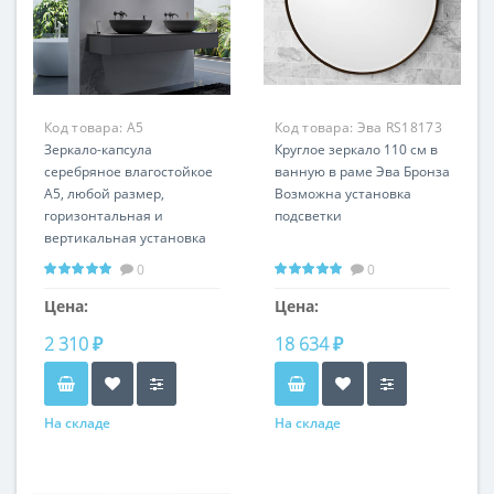
Код товара:
A5
Код товара:
Эва RS18173
Зеркало-капсула
Круглое зеркало 110 см в
серебряное влагостойкое
ванную в раме Эва Бронза
A5, любой размер,
Возможна установка
горизонтальная и
подсветки
вертикальная установка
0
0
Цена:
Цена:
2 310 ₽
18 634 ₽
На складе
На складе