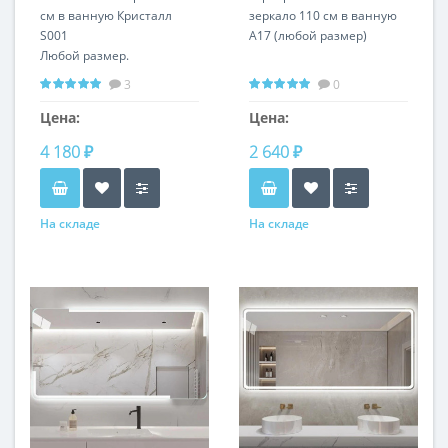
см в ванную Кристалл
зеркало 110 см в ванную
S001
A17 (любой размер)
Любой размер.
Вертикальная и
3
0
горизонтальная
установка
Цена:
Цена:
4 180 ₽
2 640 ₽
На складе
На складе