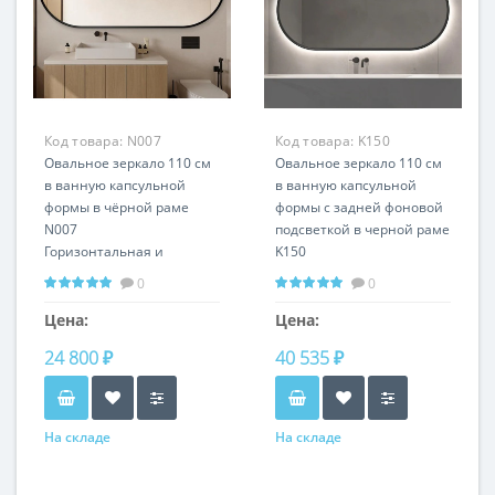
Код товара:
N007
Код товара:
K150
Овальное зеркало 110 см
Овальное зеркало 110 см
в ванную капсульной
в ванную капсульной
формы в чёрной раме
формы с задней фоновой
N007
подсветкой в черной раме
Горизонтальная и
K150
вертикальная установка
Любой размер и цвет
0
0
Любой размер и цвет
рамыГоризонтальная и
рамы
вертикальная установка
Цена:
Цена:
24 800 ₽
40 535 ₽
На складе
На складе