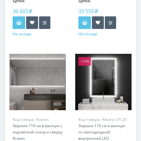
Цена:
Цена:
36 603 ₽
33 550 ₽
На складе
На складе
-10%
Код товара:
Ясмин
Код товара:
Albany LP120
RSL0011
Зеркало 110 см в ванную с
Зеркало 110 см в ванную
подсветкой снизу и сверху
со светодиодной
Ясмин
внутренней LED