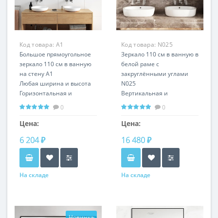
Код товара:
А1
Код товара:
N025
Большое прямоугольное
Зеркало 110 см в ванную в
зеркало 110 см в ванную
белой раме с
на стену А1
закруглёнными углами
Любая ширина и высота
N025
Горизонтальная и
Вертикальная и
вертикальная установка
горизонтальная
0
0
установка
Цена:
Цена:
6 204 ₽
16 480 ₽
На складе
На складе
Новинка