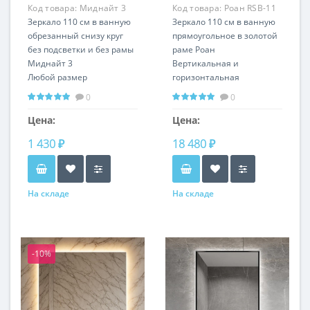
Код товара:
Миднайт 3
Код товара:
Роан RSB-11
RS87054
Зеркало 110 см в ванную
Зеркало 110 см в ванную
обрезанный снизу круг
прямоугольное в золотой
без подсветки и без рамы
раме Роан
Миднайт 3
Вертикальная и
Любой размер
горизонтальная
установкаЛюбой размер и
0
0
цвет рамы
Цена:
Цена:
1 430 ₽
18 480 ₽
На складе
На складе
-10%