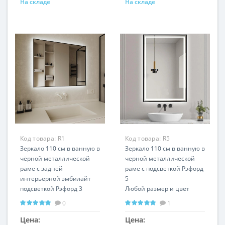
На складе
На складе
Код товара:
R1
Код товара:
R5
Зеркало 110 см в ванную в
Зеркало 110 см в ванную в
чёрной металлической
черной металлической
раме с задней
раме с подсветкой Рэфорд
интерьерной эмбилайт
5
подсветкой Рэфорд 3
Любой размер и цвет
Вертикальная и
рамы Вертикальное и
0
1
горизонтальная
горизонтальное
установка Любой размер
расположение
Цена:
Цена: