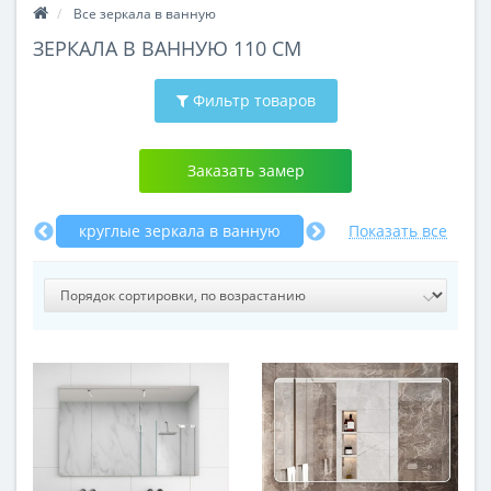
Все зеркала в ванную
ЗЕРКАЛА В ВАННУЮ 110 СМ
Фильтр товаров
Заказать замер
ную
круглые зеркала в ванную
в раме
Показать все
в ван