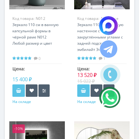
Код товара:
N012
Код товара:
Ambience
Зеркало 110 см в ванную
RSLP-47
Зеркало 110 см в ванную
капсульной формы в
настенное с
чёрной раме N012
закруглёнными углами с
Любой размер и цвет
задней подсветкой
эмбилайт Эмбиенс
Любая высота и ширина
0
1
Горизонтальная и
вертикальная установка
Цена:
Цена:
13 520 ₽
15 400 ₽
15 022 ₽
На складе
На складе
-10%