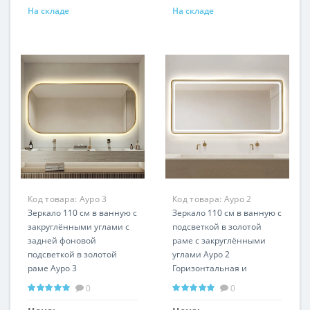
На складе
На складе
Код товара:
Ауро 3
Код товара:
Ауро 2
RSL1268
Зеркало 110 см в ванную с
RSL1266
Зеркало 110 см в ванную с
закруглёнными углами с
подсветкой в золотой
задней фоновой
раме с закруглёнными
подсветкой в золотой
углами Ауро 2
раме Ауро 3
Горизонтальная и
Горизонтальная и
вертикальная установка
0
0
вертикальная установка
Любой цвет рамы