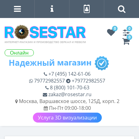
0
0
0
Онлайн
+7 (495) 142-61-06
79772982557
+79772982557
8 (800) 101-70-63
zakaz@rosestar.ru
Москва, Варшавское шоссе, 125Д, корп. 2
Пн-Пт 09:00-18:00
Услуга 3D визуализации