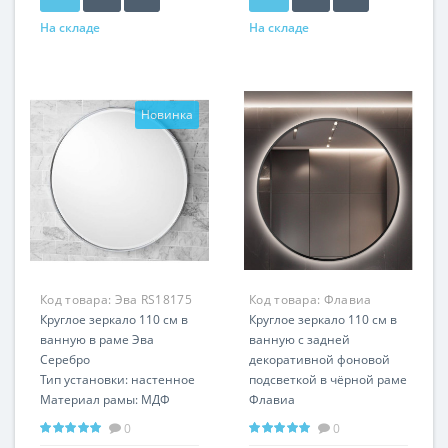
На складе
На складе
Новинка
Код товара:
Эва RS18175
Код товара:
Флавиа
Круглое зеркало 110 см в
Чёрное RSK175
Круглое зеркало 110 см в
ванную в раме Эва
ванную с задней
Серебро
декоративной фоновой
Тип установки: настенное
подсветкой в чёрной раме
Материал рамы: МДФ
Флавиа
Возможна установка
Любой размер и цвет
0
0
подсветки
рамы