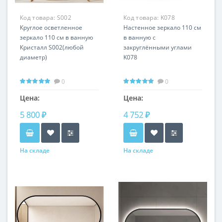
Код товара:
S002
Код товара:
K078
Круглое осветленное
Настенное зеркало 110 см
зеркало 110 см в ванную
в ванную с
Кристалл S002(любой
закруглёнными углами
диаметр)
K078
0
0
Цена:
Цена:
5 800 ₽
4 752 ₽
На складе
На складе