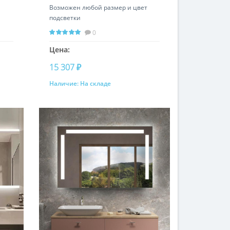
Возможен любой размер и цвет
подсветки
0
Цена:
15 307 ₽
Наличие:
На складе
Купить