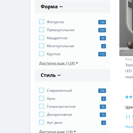
Форма
Фигурное
124
Прямоугольное
233
Квадратное
26
Многоугольная
2
Круглое
112
Код
Доступно еще: (+24)
Зерк
LED
Стиль
пер
Cовременный
794
Арка
6
Геометрическое
Цен
30
Декоративное
15
11 
Арт-деко
3
Нал
Доступно еще: (+4)