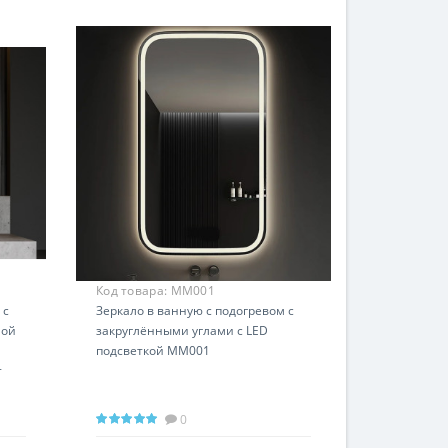
Код товара:
MM001
 с
Зеркало в ванную с подогревом с
ной
закруглёнными углами с LED
подсветкой MM001
т
0