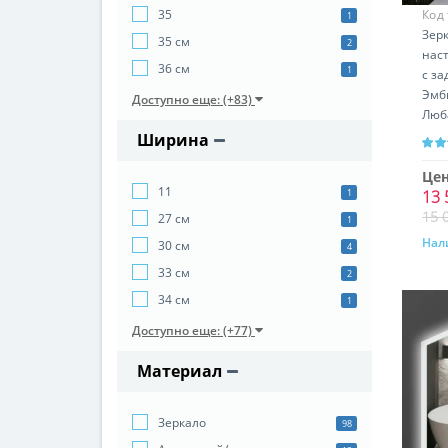
Код
35
1
Зер
35 см
2
нас
36 см
1
с з
Эмб
Доступно еще: (+83)
Люб
Гор
Ширина
уст
Цен
11
13 
1
15 
27 см
1
Нал
30 см
4
33 см
2
34 см
1
Доступно еще: (+77)
Материал
Зеркало
98