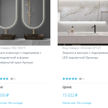
 товара:
RSL10075
Код товара:
Orlando LP125
ало в ванную с подогревом с
Зеркало в ванную с подогревом
 подсветкой в форме
LED подсветкой Орландо
евёрнутой арки Арлиум
0
0
а:
Цена:
550 ₽
15 022 ₽
ичие:
На складе
Наличие:
На складе
Купить
Купить