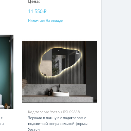
Цена:
11 550 ₽
Наличие:
На складе
Купить
Код товара:
Уэстон RSL09888
 с
Зеркало в ванную с подогревом с
мы
подсветкой неправильной формы
Уэстон