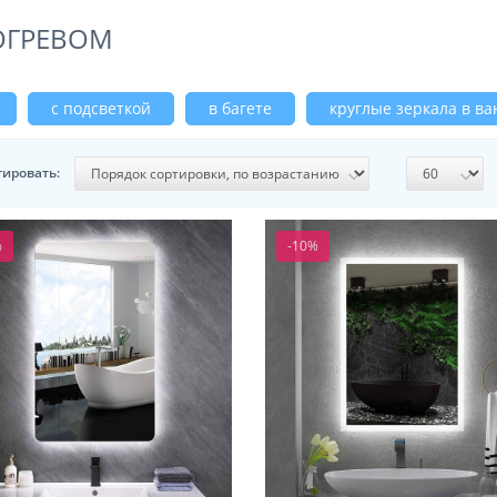
ОГРЕВОМ
с подсветкой
в багете
круглые зеркала в в
тировать:
%
-10%