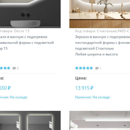
 товара:
Decor 15
Код товара:
СтокгольмLP405-С
кало в ванную с подогревом
Зеркало в ванную с подогревом
равильной формы с подсветкой
нестандартной формы с фонов
р 15
подсветкой Стокгольм
Любая ширина и высота
0
1
а:
Цена:
550 ₽
13 915 ₽
ичие:
На складе
Наличие:
На складе
Купить
Купить