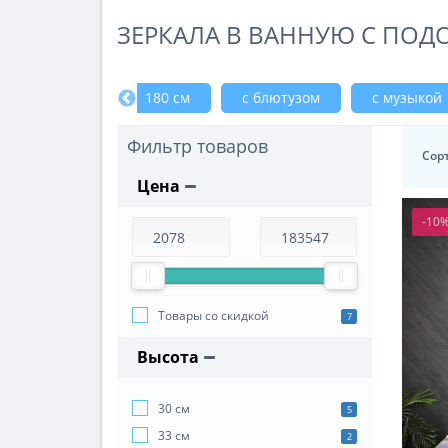
ЗЕРКАЛА В ВАННУЮ С ПОД
170 см
180 см
с блютузом
с музыкой
Фильтр товаров
Сор
Цена
-10
Товары со скидкой
7
Высота
30 см
5
33 см
2