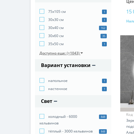
Цен
15 
75х105 см
1
30х30 см
1
Нал
30х40 см
162
30х60 см
35
35х50 см
1
Доступно еще: (+1043)
Вариант установки
напольное
1
настенное
1
Свет
Код
холодный - 6000
848
Зерк
кельвинов
под
тёплый - 3000 кельвинов
848
Аль