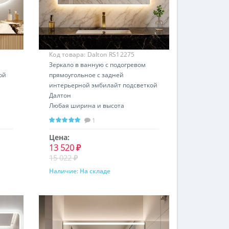
Код товара:
Dalton RS12275
Зеркало в ванную с подогревом
ой
прямоугольное с задней
интерьерной эмбилайт подсветкой
Далтон
Любая ширина и высота
Горизонтальная и вертикальная
1
установка
Цена:
13 520 ₽
15 022 ₽
Наличие:
На складе
Купить