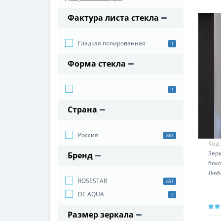
Фактура листа стекла
Гладкая полированная
1
Форма стекла
1
Страна
Россия
861
Код
Зерк
Бренд
бок
Люб
ROSESTAR
691
DE AQUA
2
Размер зеркала