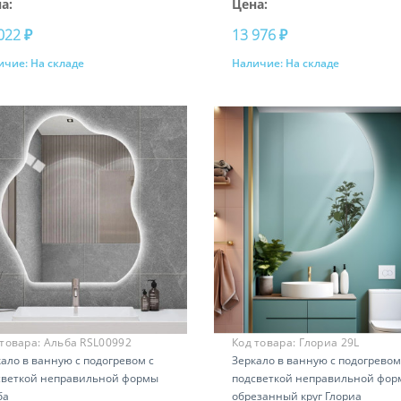
а:
Цена:
022 ₽
13 976 ₽
ичие:
На складе
Наличие:
На складе
Купить
Купить
 товара:
Альба RSL00992
Код товара:
Глориа 29L
ало в ванную с подогревом с
Зеркало в ванную с подогревом
светкой неправильной формы
подсветкой неправильной фор
ба
обрезанный круг Глориа