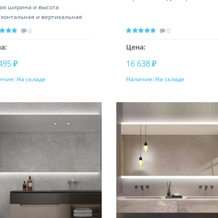
ая ширина и высота
изонтальная и вертикальная
ановка
0
0
а:
Цена:
495 ₽
16 638 ₽
ичие:
На складе
Наличие:
На складе
Купить
Купить