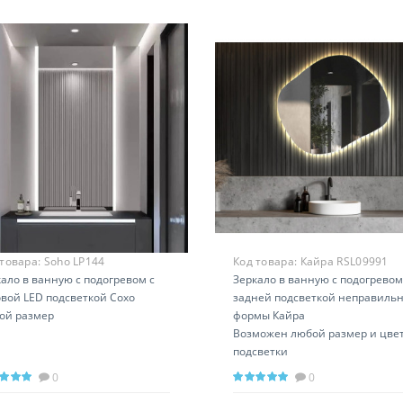
 товара:
Soho LP144
Код товара:
Кайра RSL09991
ало в ванную с подогревом с
Зеркало в ванную с подогревом
овой LED подсветкой Сохо
задней подсветкой неправиль
ой размер
формы Кайра
Возможен любой размер и цве
подсветки
0
0