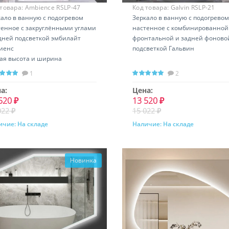
 товара:
Ambience RSLP-47
Код товара:
Galvin RSLP-21
кало в ванную с подогревом
Зеркало в ванную с подогревом
тенное с закруглёнными углами
настенное с комбинированной
адней подсветкой эмбилайт
фронтальной и задней фоново
иенс
подсветкой Гальвин
ая высота и ширина
изонтальная и вертикальная
1
2
ановка
а:
Цена:
520 ₽
13 520 ₽
022 ₽
15 022 ₽
ичие:
На складе
Наличие:
На складе
Купить
Купить
Новинка