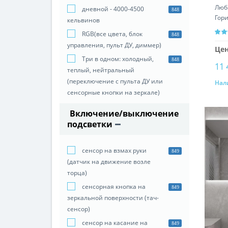
Люб
дневной - 4000-4500
848
Гор
кельвинов
уст
RGB(все цвета, блок
848
управления, пульт ДУ, диммер)
Цен
Три в одном: холодный,
848
11 
теплый, нейтральный
(переключение с пульта ДУ или
Нал
сенсорные кнопки на зеркале)
Включение/выключение
подсветки
сенсор на взмах руки
849
(датчик на движение возле
торца)
сенсорная кнопка на
849
зеркальной поверхности (тач-
сенсор)
сенсор на касание на
849