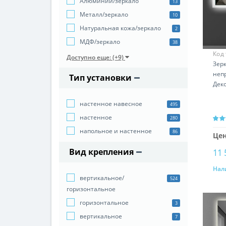
Алюминий/зеркало
13
Металл/зеркало
10
Натуральная кожа/зеркало
2
МДФ/зеркало
38
Код
Доступно еще: (+9)
Зер
неп
Тип установки
Деко
настенное навесное
495
настенное
280
напольное и настенное
86
Цен
Вид крепления
11 
Нал
вертикальное/
524
горизонтальное
горизонтальное
3
вертикальное
7