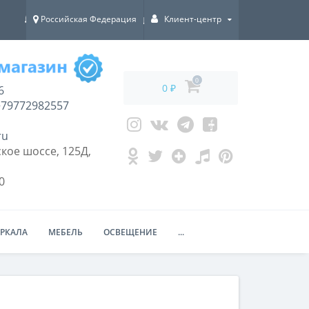
Российская Федерация
Клиент-центр
ДОСТАВКА ПО ВСЕЙ РОССИИ!
0
0 ₽
6
79772982557
ru
кое шоссе, 125Д,
0
ЕРКАЛА
МЕБЕЛЬ
ОСВЕЩЕНИЕ
...