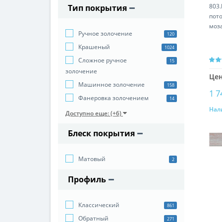
803.
Тип покрытия
пото
моз
Ручное золочение
120
Крашеный
1024
Сложное ручное
15
золочение
Цен
Машинное золочение
158
1 7
Фанеровка золочением
14
Нал
Доступно еще: (+6)
Блеск покрытия
Матовый
2
Профиль
Классический
861
Обратный
271