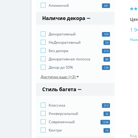
Алюминий
341
Наличие декора
Цен
1 9
Декоративный
109
Нал
НеДекоративный
59
Без декора
213
Декоративная полоска
84
Декор до 50%
134
Доступно еще: (+3)
Стиль багета
Классика
313
Универсальный
32
Cовременный
1234
Кантри
16
Код