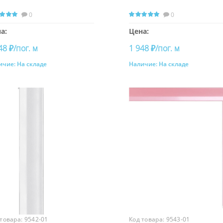
0
0
а:
Цена:
48 ₽/пог. м
1 948 ₽/пог. м
ичие:
На складе
Наличие:
На складе
Купить
Купить
 товара:
9542-01
Код товара:
9543-01