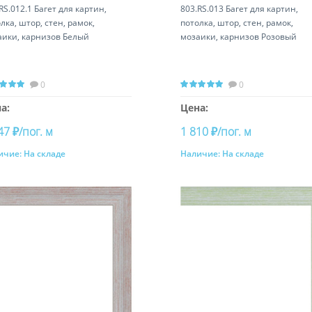
RS.012.1 Багет для картин,
803.RS.013 Багет для картин,
лка, штор, стен, рамок,
потолка, штор, стен, рамок,
аики, карнизов Белый
мозаики, карнизов Розовый
0
0
а:
Цена:
47 ₽/пог. м
1 810 ₽/пог. м
ичие:
На складе
Наличие:
На складе
Купить
Купить