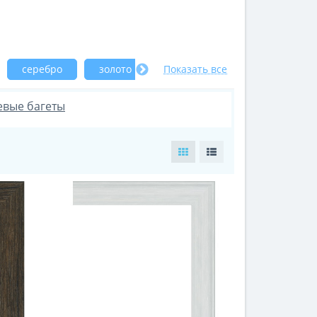
серебро
золото
Показать все
коричневые
белые
вые багеты