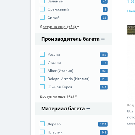
1 8
Зеленый
40
Оранжевый
5
Нал
Синий
32
Доступно еще: (+54)
Производитель багета
Россия
156
Италия
17
Albor (Италия)
760
Bologni Arreda (Италия)
115
Южная Корея
244
Доступно еще: (+2)
Код
Материал багета
802.
пото
моз
Дерево
1324
Пластик
948