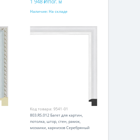
1 948 ₽/пог. м
Наличие:
На складе
Купить
Код товара:
9541-01
803.RS.012 Багет для картин,
потолка, штор, стен, рамок,
мозаики, карнизов Серебряный