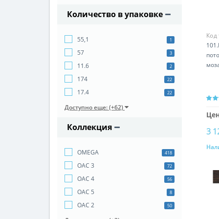
Количество в упаковке
Код
55,1
1
101.
57
3
пото
моз
11.6
2
174
22
17.4
22
Доступно еще: (+62)
Цен
Коллекция
3 1
Нал
OMEGA
418
OAC 3
72
OAC 4
56
OAC 5
8
OAC 2
50