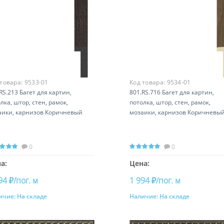
 товара:
9533-01
Код товара:
9534-01
RS.213 Багет для картин,
801.RS.716 Багет для картин,
лка, штор, стен, рамок,
потолка, штор, стен, рамок,
аики, карнизов Коричневый
мозаики, карнизов Коричневы
0
0
а:
Цена:
94 ₽/пог. м
1 994 ₽/пог. м
ичие:
На складе
Наличие:
На складе
Купить
Купить