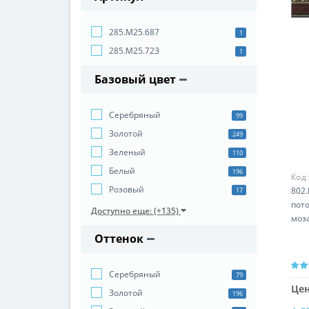
285.M25.687
1
285.M25.723
1
Базовый цвет
Серебряный
99
Золотой
249
Зеленый
110
Белый
196
Код
Розовый
802.
17
пото
Доступно еще: (+135)
моз
Оттенок
Серебряный
79
Цен
Золотой
196