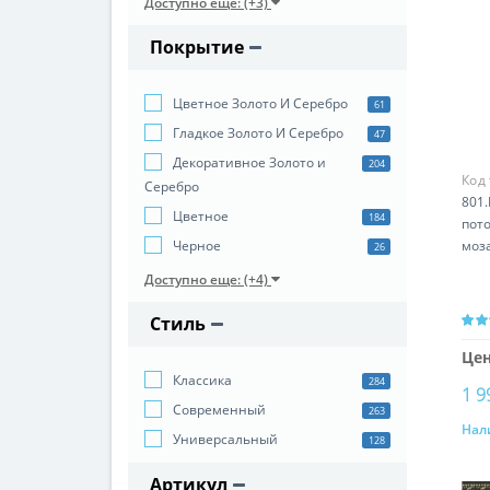
Доступно еще: (+3)
Покрытие
Цветное Золото И Серебро
61
Гладкое Золото И Серебро
47
Декоративное Золото и
204
Код
Серебро
801.
Цветное
184
пото
моз
Черное
26
Доступно еще: (+4)
Стиль
Цен
Классика
284
1 9
Cовременный
263
Нал
Универсальный
128
Артикул