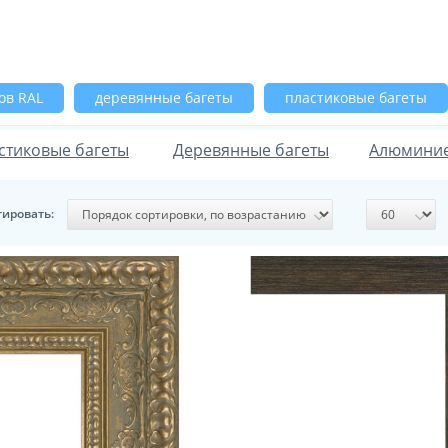
ов RAL
деревянные багеты
пластиковые багеты
стиковые багеты
Деревянные багеты
Алюминие
тировать: