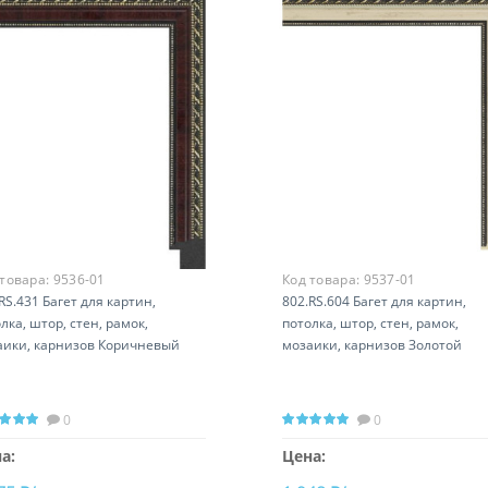
 товара:
9536-01
Код товара:
9537-01
RS.431 Багет для картин,
802.RS.604 Багет для картин,
лка, штор, стен, рамок,
потолка, штор, стен, рамок,
аики, карнизов Коричневый
мозаики, карнизов Золотой
0
0
а:
Цена: