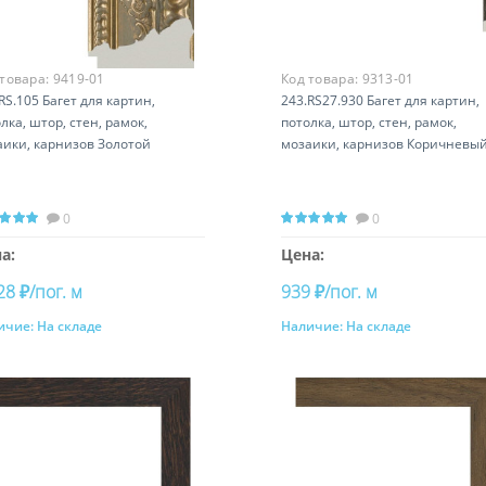
 товара:
9419-01
Код товара:
9313-01
RS.105 Багет для картин,
243.RS27.930 Багет для картин,
лка, штор, стен, рамок,
потолка, штор, стен, рамок,
аики, карнизов Золотой
мозаики, карнизов Коричневы
0
0
а:
Цена:
28 ₽/пог. м
939 ₽/пог. м
ичие:
На складе
Наличие:
На складе
Купить
Купить