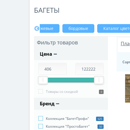
БАГЕТЫ
сиреневые
бежевые
бордовые
Каталог цвет
Фильтр товаров
Пла
Цена
Сор
Товары со скидкой
0
Бренд
Коллекция "БагетПрофи"
625
Коллекция "ПростоБагет"
50