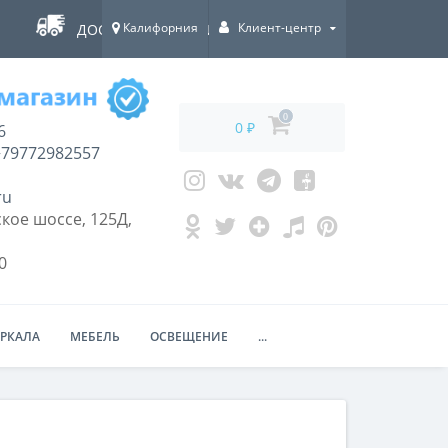
Калифорния
Клиент-центр
ДОСТАВКА ПО ВСЕЙ РОССИИ!
0
0 ₽
6
79772982557
ru
кое шоссе, 125Д,
0
ЕРКАЛА
МЕБЕЛЬ
ОСВЕЩЕНИЕ
...