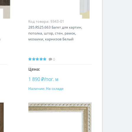
Код товара:
9343-01
285.RS25.663 Багет для картин,
потолка, штор, стен, рамок,
й
мозаики, карнизов Белый
0
Цена:
1 890 ₽/пог. м
Наличие:
На складе
Купить