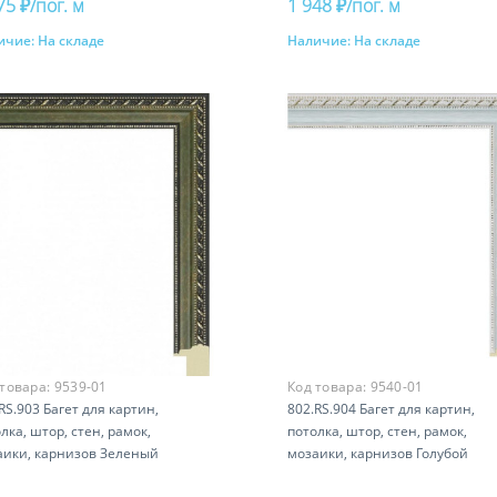
75 ₽/пог. м
1 948 ₽/пог. м
ичие:
На складе
Наличие:
На складе
Купить
Купить
 товара:
9539-01
Код товара:
9540-01
RS.903 Багет для картин,
802.RS.904 Багет для картин,
лка, штор, стен, рамок,
потолка, штор, стен, рамок,
аики, карнизов Зеленый
мозаики, карнизов Голубой