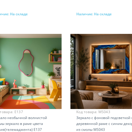
ичие:
На складе
Наличие:
На складе
Запросить цену
Запросить цену
 товара:
E137
Код товара:
MS043
кало необычной волнистой
Зеркало с фоновой подсветкой 
мы зеркало в раме цвета
деревянной раме с синим дек
сия(телемаджента) E137
из смолы MS043