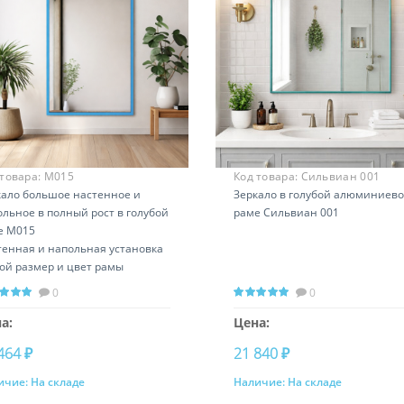
 товара:
М015
Код товара:
Сильвиан 001
кало большое настенное и
Зеркало в голубой алюминиев
льное в полный рост в голубой
раме Сильвиан 001
е М015
тенная и напольная установка
ой размер и цвет рамы
0
0
а:
Цена:
464 ₽
21 840 ₽
ичие:
На складе
Наличие:
На складе
Купить
Купить