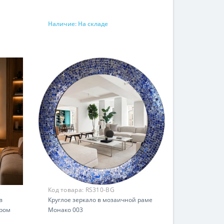
Наличие:
На складе
Запросить цену
Код товара:
RS310-BG
в
Круглое зеркало в мозаичной раме
ором
Монако 003