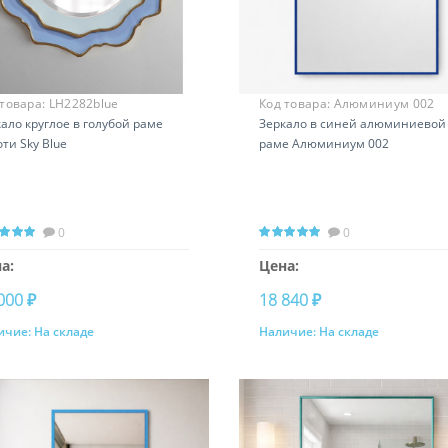
 товара:
LH2282blue
Код товара:
Алюминиум 002
ало круглое в голубой раме
Зеркало в синей алюминиевой
ти Sky Blue
раме Алюминиум 002
0
0
а:
Цена:
000 ₽
18 840 ₽
ичие:
На складе
Наличие:
На складе
Купить
Купить