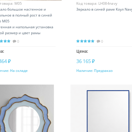
 товара:
М05
Код товара:
LH084navy
кало большое настенное и
Зеркало в синей раме Коул Nav
ольное в полный рост в синей
е М05
тенная и напольная установка
ой размер и цвет рамы
0
0
а:
Цена:
464 ₽
36 165 ₽
ичие:
На складе
Наличие:
Предзаказ
Купить
Предзаказ