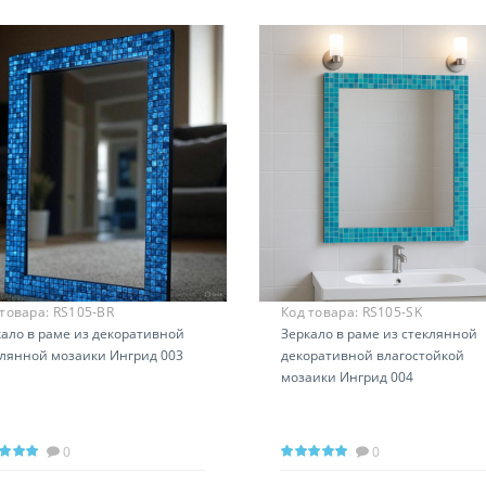
 товара:
RS105-BR
Код товара:
RS105-SK
кало в раме из декоративной
Зеркало в раме из стеклянной
клянной мозаики Ингрид 003
декоративной влагостойкой
мозаики Ингрид 004
0
0