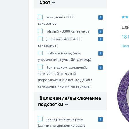
Свет
холодный - 6000
1
кельвинов
Цен
тёплый - 3000 кельвинов
1
18 
дневной - 4000-4500
1
кельвинов
Нал
RGB(все цвета, блок
1
управления, пульт ДУ, диммер)
Три в одном: холодный,
1
теплый, нейтральный
(переключение с пульта ДУ или
сенсорные кнопки на зеркале)
Включение/выключение
подсветки
сенсор на взмах руки
1
(датчик на движение возле