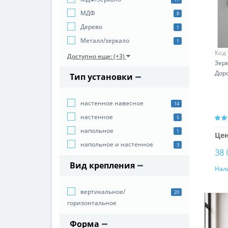
МДФ
8
Дерево
1
Металл/зеркало
1
Код
Доступно еще: (+3)
Зерк
Доро
Тип установки
настенное навесное
14
настенное
5
напольное
1
Цен
напольное и настенное
3
38 
Вид крепления
Нал
вертикальное/
20
горизонтальное
Форма