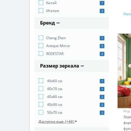
Китай
1
Италия
3
Нал
Бренд
Cheng Zhen
1
Antique Mirror
3
ROSESTAR
6
Размер зеркала
40х60 см
1
40х70 см
1
40х80 см
2
40х90 см
2
Код
50х70 см
3
Зер
Доступно еще: (+44)
фор
фук