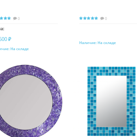
0
0
а:
600 ₽
Наличие:
На складе
Запросить цену
ичие:
На складе
Купить