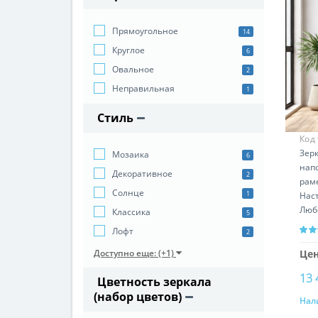
Прямоугольное
14
Круглое
6
Овальное
2
Неправильная
1
Стиль
Код
Зер
Мозаика
6
напо
Декоративное
2
рам
Cолнце
1
Нас
Люб
Классика
5
Лофт
2
Цен
Доступно еще: (+1)
13 
Цветность зеркала
(набор цветов)
Нал