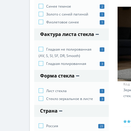
Синее темное
2
Золото с синей патиной
1
Фиолетовое синее
1
Фактура листа стекла
Гладкая не полированная
1
(AV, S, SI, SF, DR, Smooth)
Гладкая полированная
3
Форма стекла
Код
Зер
Лист стекла
1
сте
Стекло зеркальное в листе
3
Страна
Россия
23