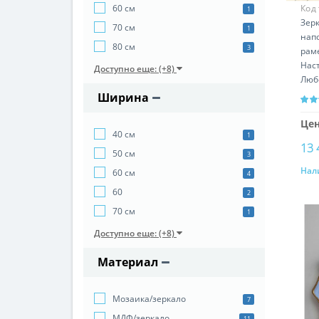
Код
60 см
1
Зер
70 см
1
нап
80 см
3
рам
Нас
Доступно еще: (+8)
Люб
Ширина
Цен
40 см
1
13 
50 см
3
Нал
60 см
4
60
2
70 см
1
Доступно еще: (+8)
Материал
Мозаика/зеркало
7
МДФ/зеркало
11