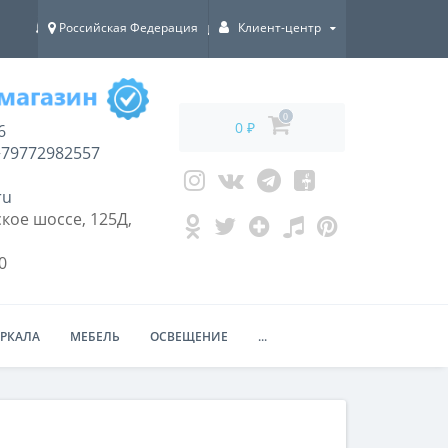
Российская Федерация
Клиент-центр
ДОСТАВКА ПО ВСЕЙ РОССИИ!
0
0 ₽
6
79772982557
ru
кое шоссе, 125Д,
0
ЕРКАЛА
МЕБЕЛЬ
ОСВЕЩЕНИЕ
...