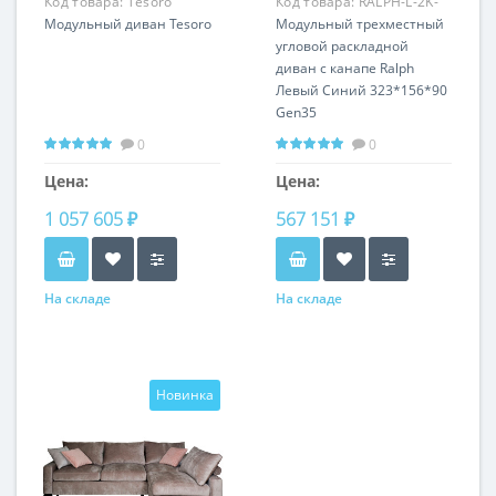
Код товара:
Tesoro
Код товара:
RALPH-L-2K-
Модульный диван Tesoro
Gen35
Модульный трехместный
угловой раскладной
диван с канапе Ralph
Левый Синий 323*156*90
Gen35
0
0
Цена:
Цена:
1 057 605 ₽
567 151 ₽
На складе
На складе
Новинка