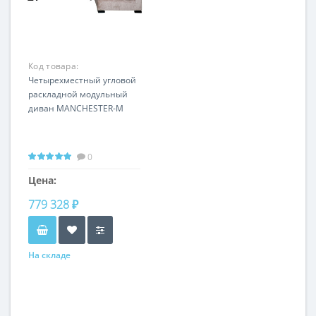
Код товара:
MANCHESTER-M
Четырехместный угловой
раскладной модульный
диван MANCHESTER-M
0
Цена:
779 328 ₽
На складе