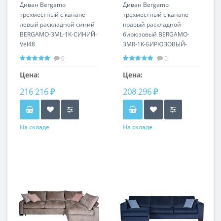
3ML-1K-СИНИЙ-Vel48
Диван Bergamo
3MR-1K-БИРЮЗОВЫЙ-
Диван Bergamo
трехместный с канапе
Vel43
трехместный с канапе
левый раскладной синий
правый раскладной
BERGAMO-3ML-1K-СИНИЙ-
бирюзовый BERGAMO-
Vel48
3MR-1K-БИРЮЗОВЫЙ-
Vel43
0
0
Цена:
Цена:
216 216 ₽
208 296 ₽
На складе
На складе