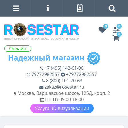
0
0
0
Онлайн
+7 (495) 142-61-06
79772982557
+79772982557
8 (800) 101-70-63
zakaz@rosestar.ru
Москва, Варшавское шоссе, 125Д, корп. 2
Пн-Пт 09:00-18:00
Услуга 3D визуализации