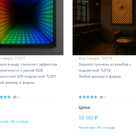
 товара:
TL001
Код товара:
TL010
ало в виде тоннеля с эффектом
Зеркало туннель из ромбов с
конечности с умной RGB-
подсветкой TL010
диентной LED-подсветкой TL001
Любой размер и форма
ой размер и форма
0
0
Цена:
58 080 ₽
ичие:
На складе
Запросить цену
Наличие:
На складе
Купить