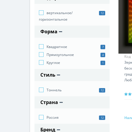
вертикальное/
12
горизонтальное
Форма
Квадратное
7
Прямоугольное
4
Код
Зерк
Круглое
1
бес
гра
Стиль
Люб
Тоннель
12
Страна
Россия
Нал
12
Бренд