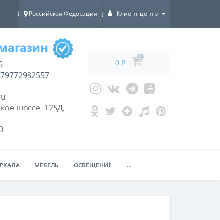
Российская Федерация
Клиент-центр
ДОСТАВКА ПО ВСЕЙ РОССИИ!
0
0 ₽
6
79772982557
ru
кое шоссе, 125Д,
0
ЕРКАЛА
МЕБЕЛЬ
ОСВЕЩЕНИЕ
...