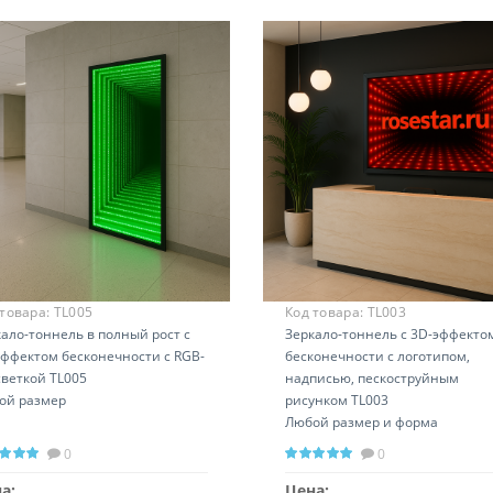
 товара:
TL005
Код товара:
TL003
ало-тоннель в полный рост с
Зеркало-тоннель с 3D-эффекто
эффектом бесконечности с RGB-
бесконечности с логотипом,
светкой TL005
надписью, пескоструйным
ой размер
рисунком TL003
Любой размер и форма
0
0
а:
Цена: