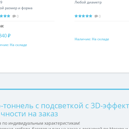
09
Любой диаметр
ой размер и форма
0
0
а:
340 ₽
Наличие:
На складе
Запросить цену
ичие:
На складе
Купить
-тоннель с подсветкой с 3D-эффек
чности на заказ
з по индивидуальным характеристикам!
еркал, мебели, багетов и рам на заказ с доставкой по Москве и