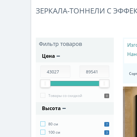
ЗЕРКАЛА-ТОННЕЛИ С ЭФФ
Фильтр товаров
Изг
Нан
Цена
Сор
Товары со скидкой
0
Высота
80 см
7
100 см
3