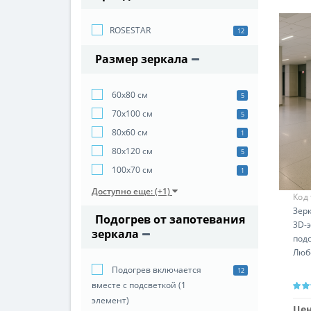
ROSESTAR
12
Размер зеркала
60х80 см
5
70х100 см
5
80х60 см
1
80х120 см
5
100х70 см
1
Доступно еще: (+1)
Код
Зерк
Подогрев от запотевания
3D-
зеркала
под
Люб
Подогрев включается
12
вместе с подсветкой (1
элемент)
Цен