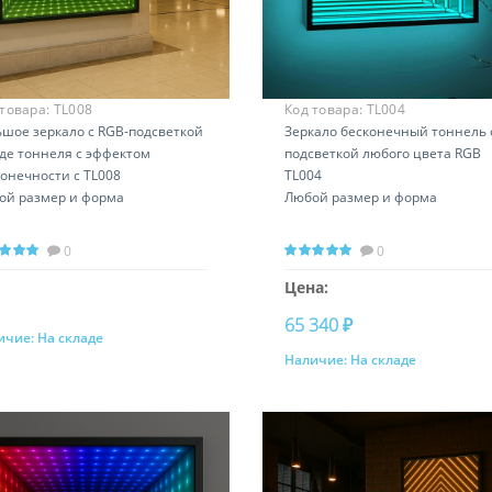
 товара:
TL008
Код товара:
TL004
ьшое зеркало с RGB-подсветкой
Зеркало бесконечный тоннель 
иде тоннеля с эффектом
подсветкой любого цвета RGB
онечности с TL008
TL004
ой размер и форма
Любой размер и форма
0
0
Цена:
65 340 ₽
ичие:
На складе
Запросить цену
Наличие:
На складе
Купить