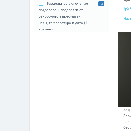
Раздельное включение
12
89 
подогрева и подсветки от
сенсорного выключателя +
Нал
часы, температура и дата (1
элемент)
Код
Зер
под
бес