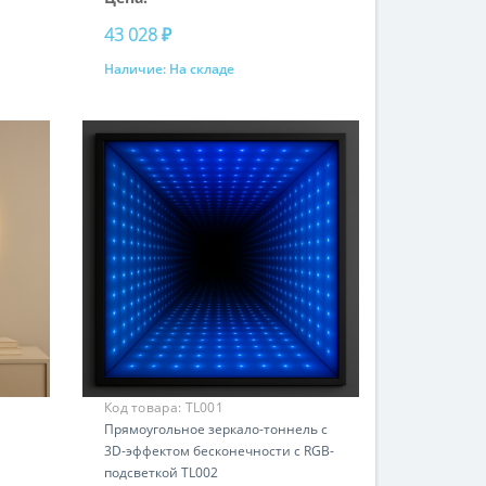
43 028 ₽
Наличие:
На складе
Купить
Код товара:
TL001
Прямоугольное зеркало-тоннель с
3D-эффектом бесконечности с RGB-
подсветкой TL002