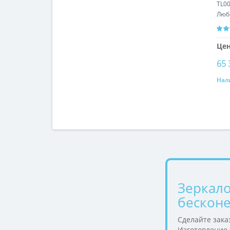
TL0
Люб
Цен
65 
Нал
Зеркало
бесконе
Сделайте зака
Изготовление з