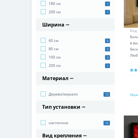
180 см
1
200 см
1
Ширина
Код
Бол
60 см
6
в в
80 см
беск
2
Люб
100 см
3
200 см
1
Материал
Дерево/зеркало
Нал
12
Тип установки
настенное
12
Вид крепления