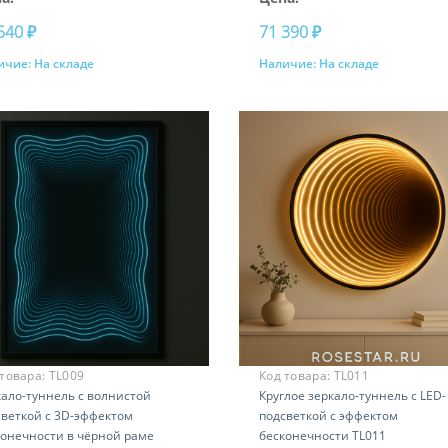
540 ₽
71 390 ₽
ичие:
На складе
Наличие:
На складе
Купить
Купить
 товара:
TL009
Код товара:
TL011
кало-туннель с волнистой
Круглое зеркало-туннель с LED-
светкой с 3D-эффектом
подсветкой с эффектом
конечности в чёрной раме
бесконечности TL011