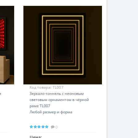
Код товара:
TL007
м
Зеркало-тоннель с неоновым
световым орнаментом в чёрной
раме TL007
Любой размер и форма
0
Цена: