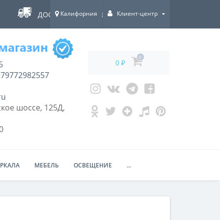
Калифорния
Клиент-центр
ДОСТАВКА ПО ВСЕЙ РОССИИ!
0
0 ₽
6
79772982557
ru
кое шоссе, 125Д,
0
ЕРКАЛА
МЕБЕЛЬ
ОСВЕЩЕНИЕ
...