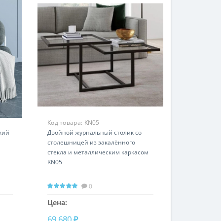
Код товара:
KN05
кий
Двойной журнальный столик со
столешницей из закалённого
стекла и металлическим каркасом
KN05
0
Цена:
69 680 ₽