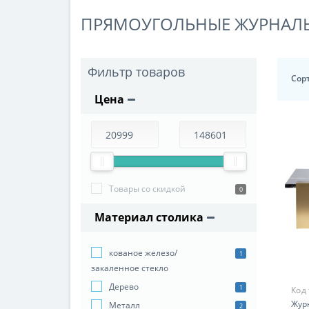
ПРЯМОУГОЛЬНЫЕ ЖУРНАЛ
Фильтр товаров
Сор
Цена
Товары со скидкой
0
Материал столика
кованое железо/
1
закаленное стекло
Дерево
1
Код
Жур
Металл
2