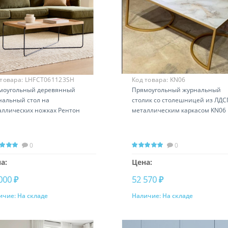
 товара:
LHFCT061123SH
Код товара:
KN06
моугольный деревянный
Прямоугольный журнальный
нальный стол на
столик со столешницей из ЛДС
аллических ножках Рентон
металлическим каркасом KN06
0
0
а:
Цена:
000 ₽
52 570 ₽
ичие:
На складе
Наличие:
На складе
Купить
Купить