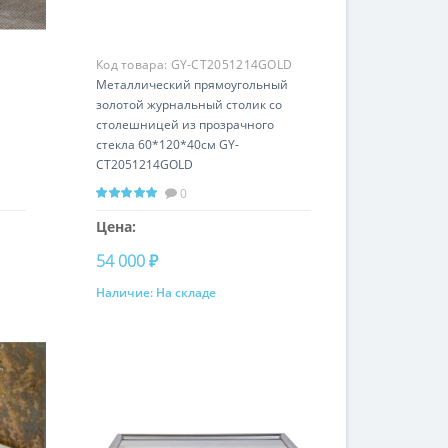
Код товара:
GY-CT2051214GOLD
Металлический прямоугольный
золотой журнальный столик со
столешницей из прозрачного
стекла 60*120*40см GY-
CT2051214GOLD
0
Цена:
54 000 ₽
Наличие:
На складе
Купить