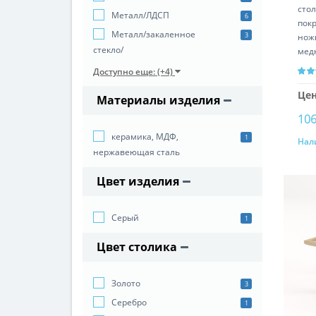
сто
Металл/ЛДСП
6
пок
Металл/закаленное
3
нож
стекло/
мед
33F
Доступно еще: (+4)
Цен
Материалы изделия
106
керамика, МДФ,
1
Нал
нержавеющая сталь
Цвет изделия
Серый
1
Цвет столика
Золото
3
Серебро
1