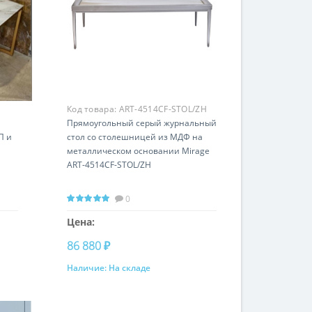
Код товара:
ART-4514CF-STOL/ZH
Прямоугольный серый журнальный
П и
стол со столешницей из МДФ на
металлическом основании Mirage
ART-4514CF-STOL/ZH
0
Цена:
86 880 ₽
Наличие:
На складе
Купить