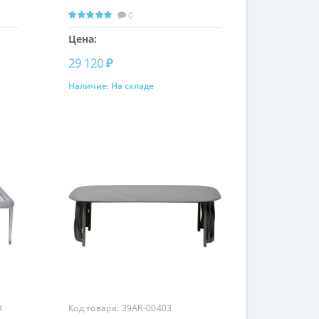
0
Цена:
29 120 ₽
Наличие:
На складе
Купить
H
Код товара:
39AR-00403