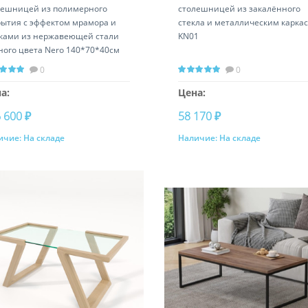
лешницей из полимерного
столешницей из закалённого
рытия с эффектом мрамора и
стекла и металлическим карка
ками из нержавеющей стали
KN01
ного цвета Nero 140*70*40см
S-CT1470-BBS
0
0
а:
Цена:
 600 ₽
58 170 ₽
ичие:
На складе
Наличие:
На складе
Купить
Купить