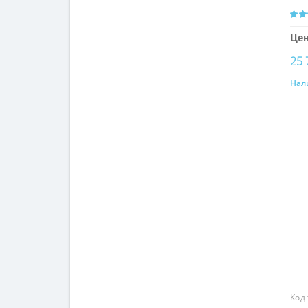
Цен
25 
Нал
Код