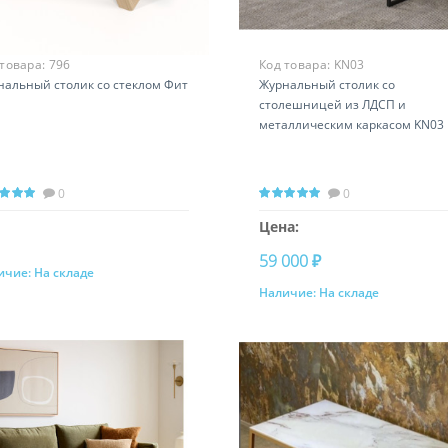
 товара:
796
Код товара:
KN03
нальный столик со стеклом Фит
Журнальный столик со
столешницей из ЛДСП и
металлическим каркасом KN03
0
0
Цена:
59 000 ₽
ичие:
На складе
Запросить цену
Наличие:
На складе
Купить