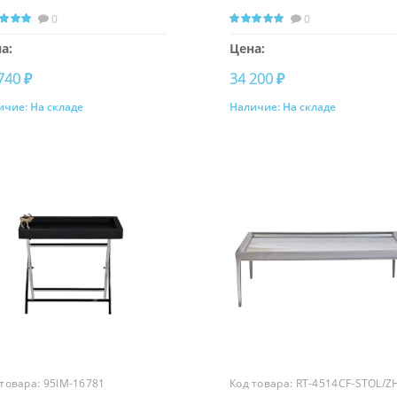
0
0
а:
Цена:
740 ₽
34 200 ₽
ичие:
На складе
Наличие:
На складе
Купить
Купить
 товара:
95IM-16781
Код товара:
RT-4514CF-STOL/Z