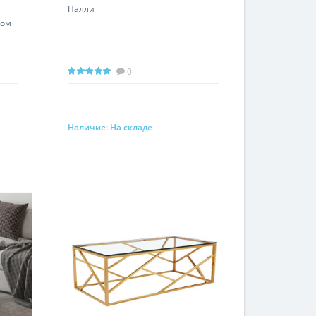
Палли
сом
0
Наличие:
На складе
Запросить цену