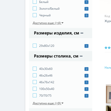
Белый
1
Золото/Белый
1
Черный
Код
5
Жур
Доступно еще: (+4)
Размеры изделия, см
29х80х120
1
Размеры столика, см
Нал
40х30х60
2
46х26х46
1
46х76х142
1
100х50х40
1
70/70/75
1
Доступно еще: (+9)