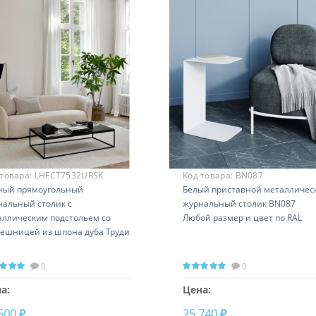
 товара:
LHFCT7532URSK
Код товара:
BN087
ный прямоугольный
Белый приставной металличес
нальный столик с
журнальный столик BN087
аллическим подстольем со
Любой размер и цвет по RAL
лешницей из шпона дуба Труди
0
0
а:
Цена:
500 ₽
25 740 ₽