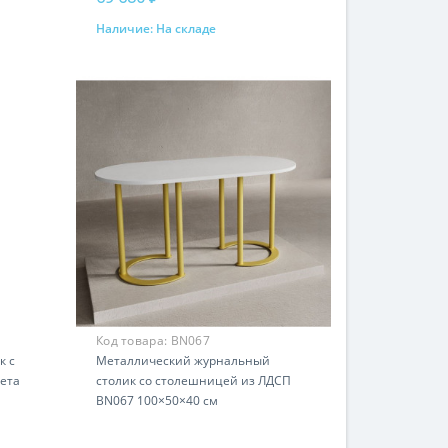
Наличие:
На складе
Купить
Код товара:
BN067
к с
Металлический журнальный
ета
столик со столешницей из ЛДСП
BN067 100×50×40 см