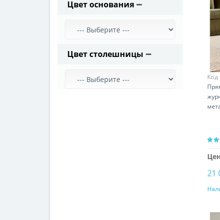
Цвет основания
Цвет столешницы
Код
Пря
жур
мет
Цен
21 
Нал