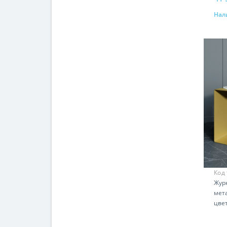
Нал
Код
Жур
мет
цве