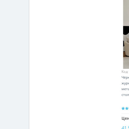
Код
Чёр
жур
мет
сто
Цен
41 