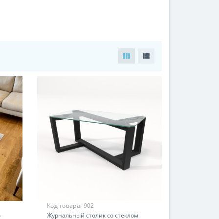
Код товара:
902
о
Журнальный столик со стеклом