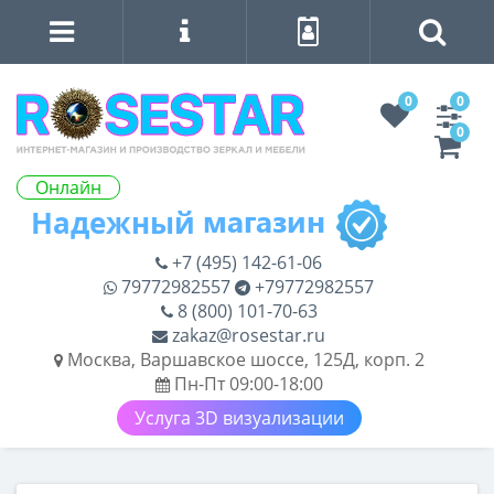
0
0
0
Онлайн
+7 (495) 142-61-06
79772982557
+79772982557
8 (800) 101-70-63
zakaz@rosestar.ru
Москва, Варшавское шоссе, 125Д, корп. 2
Пн-Пт 09:00-18:00
Услуга 3D визуализации