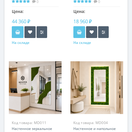
0
0
горизонтальная
установка
Цена:
Цена:
44 360 ₽
18 960 ₽
На складе
На складе
Код товара:
MD011
Код товара:
MD004
Настенное зеркальное
Настенное и напольное