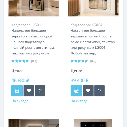
Код товара:
LG011
Код товара:
LG004
Напольное большое
Настенное большое
зеркало в раме с опорой
зеркало в полный рост в
на ногу-подставку в
раме с логотипом, текстом
полный рост с логотипом,
или рисунком LG004
текстом или рисунком
Любой размер,
LG011
вертикальное или
0
0
Любой размер и цвет
горизонтальное
рамы по RAL
положение
Цена:
Цена:
46 680 ₽
39 400 ₽
На складе
На складе