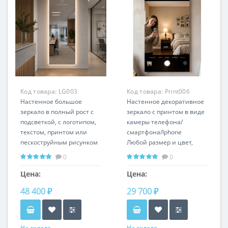
Код товара:
LG003
Код товара:
Print006
Настенное большое
Настенное декоративное
зеркало в полный рост с
зеркало с принтом в виде
подсветкой, с логотипом,
камеры телефона/
текстом, принтом или
смартфона/Iphone
пескоструйным рисунком
Любой размер и цвет,
LG003
настенная или напольная
0
0
Любой размер,
установка
вертикальная или
Цена:
Цена:
горизонтальная
48 400 ₽
29 700 ₽
установка
На складе
На складе