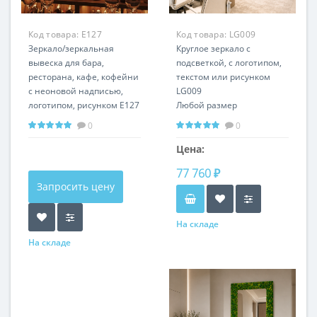
Код товара:
E127
Код товара:
LG009
Зеркало/зеркальная
Круглое зеркало с
вывеска для бара,
подсветкой, с логотипом,
ресторана, кафе, кофейни
текстом или рисунком
с неоновой надписью,
LG009
логотипом, рисунком E127
Любой размер
0
0
Цена:
77 760 ₽
Запросить цену
На складе
На складе