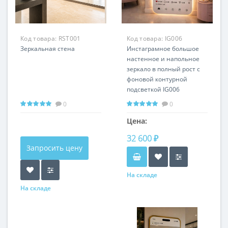
Код товара:
RST001
Код товара:
IG006
Зеркальная стена
Инстаграмное большое
настенное и напольное
зеркало в полный рост с
фоновой контурной
подсветкой IG006
0
0
Цена:
32 600 ₽
Запросить цену
На складе
На складе