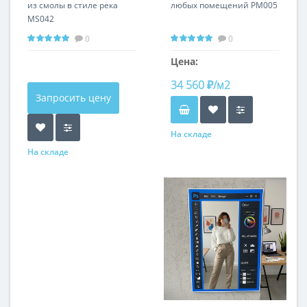
из смолы в стиле река
любых помещений PM005
MS042
0
0
Цена:
34 560 ₽/м2
Запросить цену
На складе
На складе