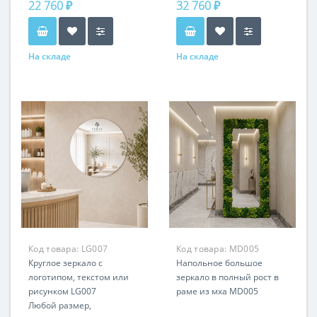
22 760 ₽
32 760 ₽
На складе
На складе
Код товара:
LG007
Код товара:
MD005
Круглое зеркало с
Напольное большое
логотипом, текстом или
зеркало в полный рост в
рисунком LG007
раме из мха MD005
Любой размер,