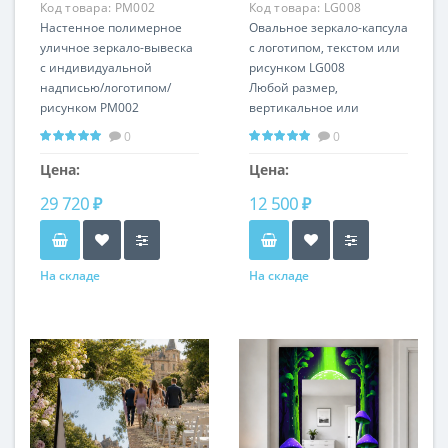
Код товара:
PM002
Код товара:
LG008
Настенное полимерное
Овальное зеркало-капсула
уличное зеркало-вывеска
с логотипом, текстом или
с индивидуальной
рисунком LG008
надписью/логотипом/
Любой размер,
рисунком PM002
вертикальное или
горизонтальное
0
0
положение
Цена:
Цена:
29 720 ₽
12 500 ₽
На складе
На складе