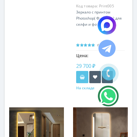
Код товара:
Print005
Зеркало c принтом
Photoshop( Фотошоп) для
селфи и фотозоны
0
Цена:
29 700 ₽
На складе