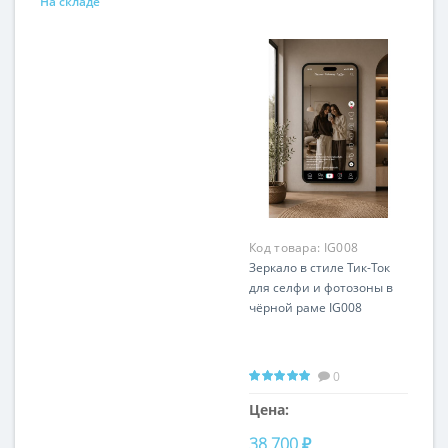
На складе
Код товара:
IG008
Зеркало в стиле Тик-Ток
для селфи и фотозоны в
чёрной раме IG008
0
Цена:
38 700 ₽