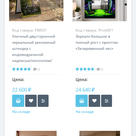
Код товара:
PM001
Код товара:
Print001
Уличный двусторонний
Зеркало большое в
зеркальный рекламный
полный рост с принтом
штендер с
«Зачарованный лес»
индивидуальной
надписью/логотипом/
рисунком PM001
0
0
Цена:
Цена:
22 600 ₽
24 640 ₽
На складе
На складе