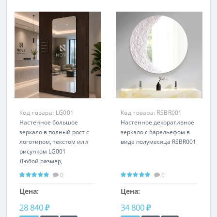
Код товара:
LG001
Код товара:
RSBR001
Настенное большое
Настенное декоративное
зеркало в полный рост с
зеркало с барельефом в
логотипом, текстом или
виде полумесяца RSBR001
рисунком LG001
Любой размер,
вертикальное или
0
0
горизонтальное
положение
Цена:
Цена:
28 840 ₽
34 800 ₽