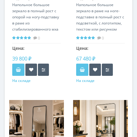
Напольное большое
Напольное большое
зеркало в полный рост с
зеркало в раме на ноге-
опорой на ногу-подставку
подставке в полный рост с
в раме из
подсветкой, с логотипом,
стабилизированного мха
текстом или рисунком
MD009
LG010
0
0
Любой размер и цвет
рамы по RAL
Цена:
Цена:
39 800 ₽
67 480 ₽
На складе
На складе