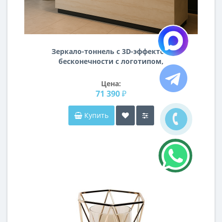
Зеркало-тоннель с 3D-эффектом
бесконечности с логотипом,
надписью, пескоструйным рисунком
TL003
Цена:
71 390 ₽
Купить