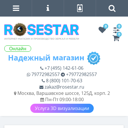
0
0
0
Онлайн
+7 (495) 142-61-06
79772982557
+79772982557
8 (800) 101-70-63
zakaz@rosestar.ru
Москва, Варшавское шоссе, 125Д, корп. 2
Пн-Пт 09:00-18:00
Услуга 3D визуализации