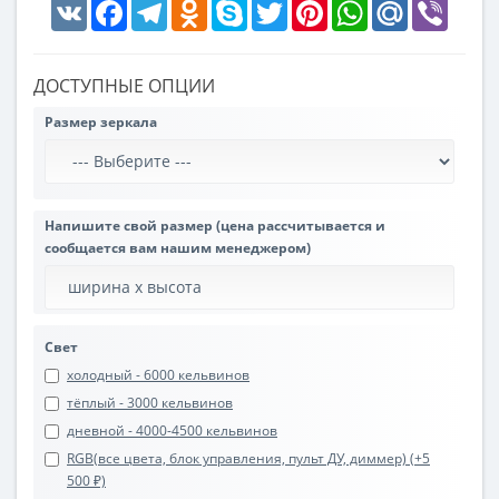
VK
Facebook
Telegram
Odnoklassniki
Skype
Twitter
Pinterest
WhatsApp
Mail.Ru
Viber
ДОСТУПНЫЕ ОПЦИИ
Размер зеркала
Напишите свой размер (цена рассчитывается и
сообщается вам нашим менеджером)
Свет
холодный - 6000 кельвинов
тёплый - 3000 кельвинов
дневной - 4000-4500 кельвинов
RGB(все цвета, блок управления, пульт ДУ, диммер) (+5
500 ₽)