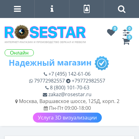
0
0
0
Онлайн
+7 (495) 142-61-06
79772982557
+79772982557
8 (800) 101-70-63
zakaz@rosestar.ru
Москва, Варшавское шоссе, 125Д, корп. 2
Пн-Пт 09:00-18:00
Услуга 3D визуализации