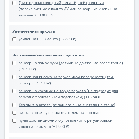
Три в одном: холодный, теплый, нейтральный
(переключение с пульта ДУ или сенсорные кнопки на
зеркале) (+3 900 ₽)
Увеличенная яркость
усиленная LED лента (+2 890 ₽)
Включение/выключение подсветки
сенсор на взмах руки (датчик на движение возле торца)
(+1 750 ₽)
сенсорная кнопка на зеркальной поверхности (тач-
сенсор) (+1 750 ₽)
сенсор на касание на торце зеркала (не подходит для
зеркал с фронтальной подсветкой) (+1 750 ₽)
без выключателя (от вашего выключателя на стене)
вилка в розетку с выключателем на проводе
пульт дистанционного управления с регулировкой
яркости - диммер (+1 900 ₽)