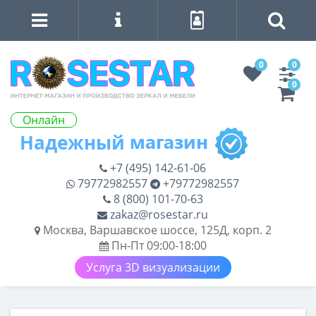
0
0
0
Онлайн
+7 (495) 142-61-06
79772982557
+79772982557
8 (800) 101-70-63
zakaz@rosestar.ru
Москва, Варшавское шоссе, 125Д, корп. 2
Пн-Пт 09:00-18:00
Услуга 3D визуализации