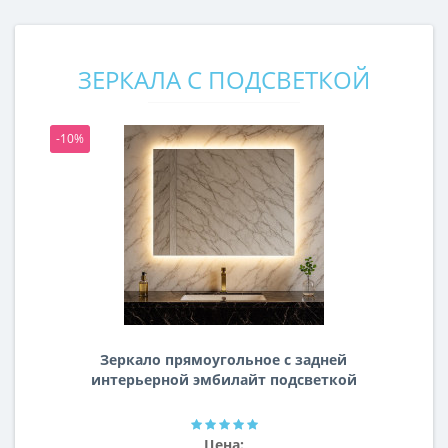
ЗЕРКАЛА С ПОДСВЕТКОЙ
-10%
-1
Зеркало прямоугольное с задней
интерьерной эмбилайт подсветкой
Далтон
Цена: