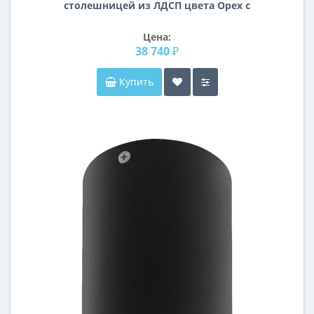
столешницей из ЛДСП цвета Орех с
белым трубчатым металлическим
подстольем BN054 D60 см
Цена:
38 740 ₽
Купить