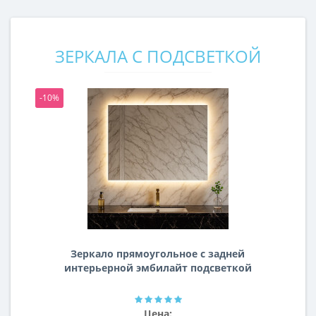
ЗЕРКАЛА С ПОДСВЕТКОЙ
-10%
-1
Зеркало прямоугольное с задней
интерьерной эмбилайт подсветкой
Далтон
Цена: