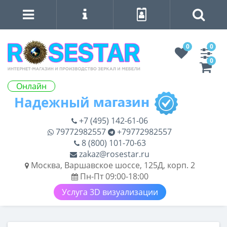
0
0
0
Онлайн
+7 (495) 142-61-06
79772982557
+79772982557
8 (800) 101-70-63
zakaz@rosestar.ru
Москва, Варшавское шоссе, 125Д, корп. 2
Пн-Пт 09:00-18:00
Услуга 3D визуализации