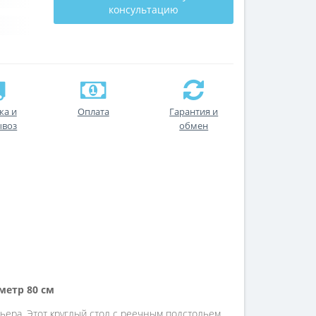
консультацию
ка и
Оплата
Гарантия и
ывоз
обмен
метр 80 см
ера. Этот круглый стол с реечным подстольем