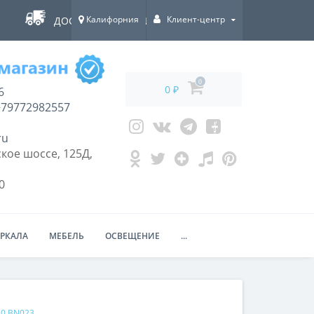
Калифорния
Клиент-центр
ДОСТАВКА ПО ВСЕЙ РОССИИ!
0
0 ₽
6
79772982557
ru
кое шоссе, 125Д,
0
ЕРКАЛА
МЕБЕЛЬ
ОСВЕЩЕНИЕ
...
80 BN023