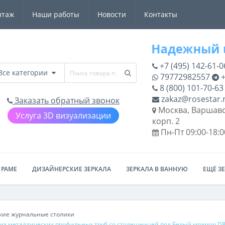
нтаж
Наши работы
Новости
Контакты
+7 (495) 142-61-0
Все категории
79772982557
+
8 (800) 101-70-63
zakaz@rosestar.
Заказать обратный звонок
Москва, Варшавс
Услуга 3D визуализации
корп. 2
Пн-Пт 09:00-18:0
 РАМЕ
ДИЗАЙНЕРСКИЕ ЗЕРКАЛА
ЗЕРКАЛА В ВАННУЮ
ЕЩЁ З
кие журнальные столики
 из металлических профильных труб со столешницей под Белый мрамор D