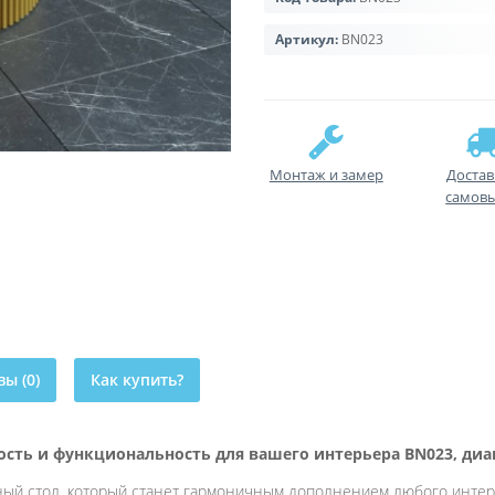
Артикул:
BN023
Монтаж и замер
Достав
самов
ы (0)
Как купить?
сть и функциональность для вашего интерьера BN023, диа
ый стол, который станет гармоничным дополнением любого интерь