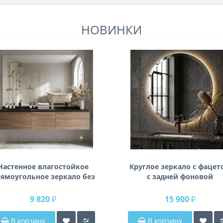
НОВИНКИ
Настенное влагостойкое
Круглое зеркало с фацет
ямоугольное зеркало без
с задней фоновой
одсветки и без рамы 140
подсветкой Раунд 3
см (1400 мм)
9 820 ₽
15 900 ₽
В корзину
В корзину