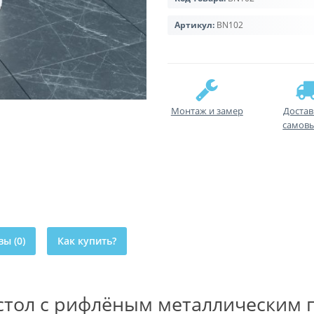
Артикул:
BN102
Монтаж и замер
Достав
самов
ы (0)
Как купить?
стол с рифлёным металлическим 