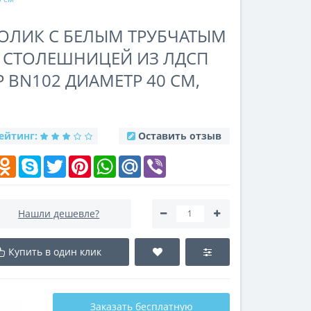
ОЛИК С БЕЛЫМ ТРУБЧАТЫМ
 СТОЛЕШНИЦЕЙ ИЗ ЛДСП
BN102 ДИАМЕТР 40 СМ,
ейтинг:
Оставить отзыв
k
elegram
Odnoklassniki
Skype
Twitter
Pinterest
WhatsApp
Mail.Ru
Viber
Нашли дешевле?
Купить в один клик
Заказать бесплатную