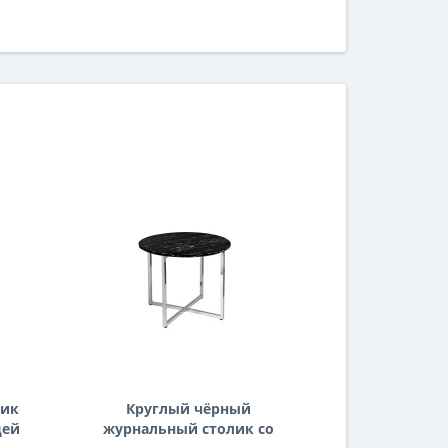
лик
Круглый чёрный
Золот
цей
журнальный столик со
журнальн