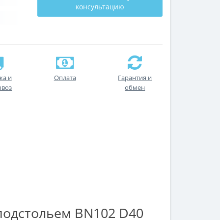
консультацию
ка и
Оплата
Гарантия и
ывоз
обмен
подстольем BN102 D40