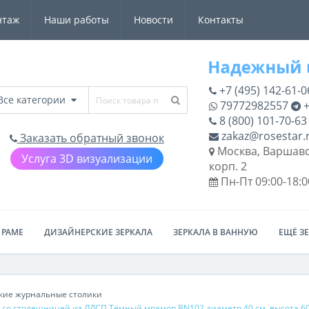
нтаж
Наши работы
Новости
Контакты
+7 (495) 142-61-0
Все категории
79772982557
+
8 (800) 101-70-63
zakaz@rosestar.
Заказать обратный звонок
Москва, Варшавс
Услуга 3D визуализации
корп. 2
Пн-Пт 09:00-18:0
 РАМЕ
ДИЗАЙНЕРСКИЕ ЗЕРКАЛА
ЗЕРКАЛА В ВАННУЮ
ЕЩЁ З
кие журнальные столики
 со столешницей из ЛДСП Тёмный мрамор BN102 диаметр 40 см, высота 6