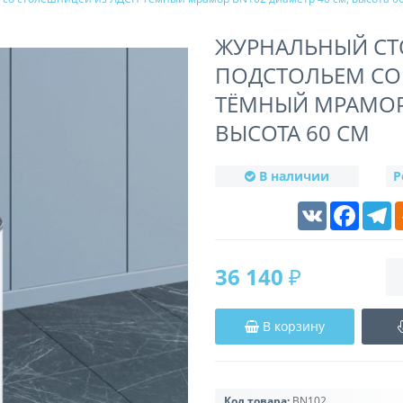
ЖУРНАЛЬНЫЙ СТ
ПОДСТОЛЬЕМ СО
ТЁМНЫЙ МРАМОР 
ВЫСОТА 60 СМ
В наличии
Р
VK
Faceboo
T
36 140 ₽
В корзину
Код товара:
BN102