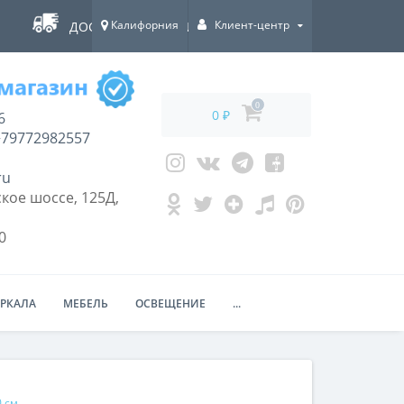
Калифорния
Клиент-центр
ДОСТАВКА ПО ВСЕЙ РОССИИ!
0
0 ₽
6
79772982557
ru
кое шоссе, 125Д,
0
ЕРКАЛА
МЕБЕЛЬ
ОСВЕЩЕНИЕ
...
0 см