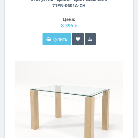
71PN-0601A-CH
Цена:
8 395 ₽
Купить