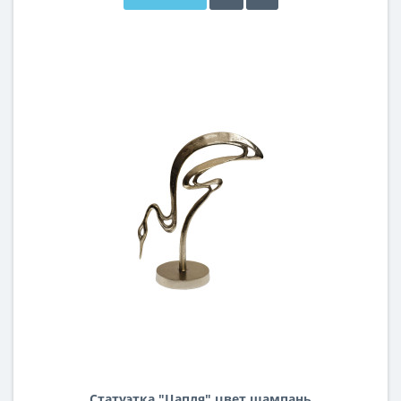
Статуэтка "Цапля" цвет шампань