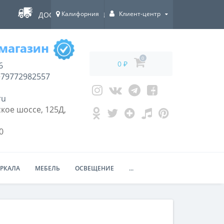
Калифорния
Клиент-центр
ДОСТАВКА ПО ВСЕЙ РОССИИ!
0
0 ₽
6
79772982557
ru
кое шоссе, 125Д,
0
ЕРКАЛА
МЕБЕЛЬ
ОСВЕЩЕНИЕ
...