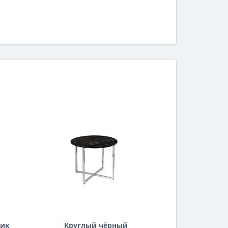
лик
Круглый чёрный
Золот