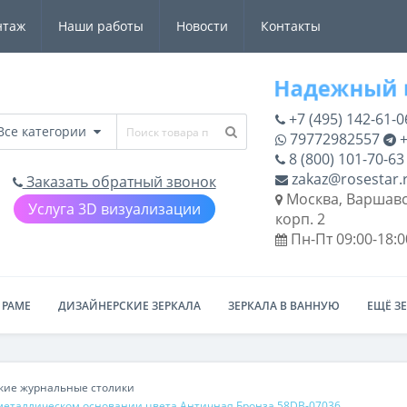
нтаж
Наши работы
Новости
Контакты
+7 (495) 142-61-0
Все категории
79772982557
+
8 (800) 101-70-63
zakaz@rosestar.
Заказать обратный звонок
Москва, Варшавс
Услуга 3D визуализации
корп. 2
Пн-Пт 09:00-18:0
 РАМЕ
ДИЗАЙНЕРСКИЕ ЗЕРКАЛА
ЗЕРКАЛА В ВАННУЮ
ЕЩЁ З
кие журнальные столики
металлическом основании цвета Античная Бронза 58DB-07036