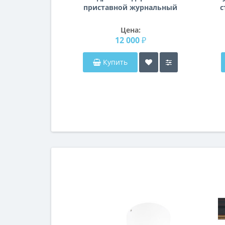
приставной журнальный
с
столик Рентон
Цена:
12 000 ₽
Купить