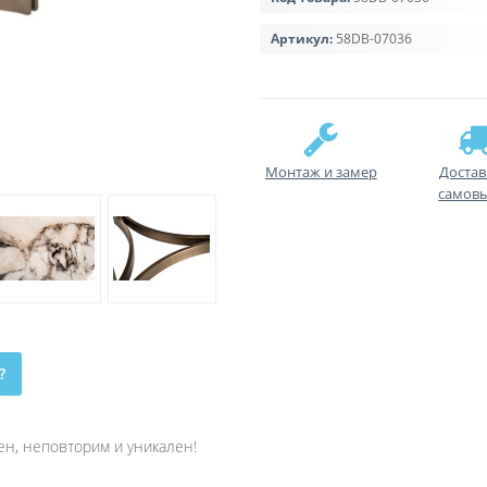
Артикул:
58DB-07036
Монтаж и замер
Достав
самов
?
н, неповторим и уникален!