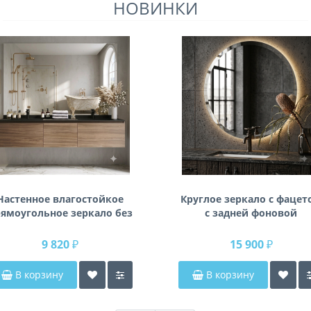
НОВИНКИ
Настенное влагостойкое
Круглое зеркало с фацет
ямоугольное зеркало без
с задней фоновой
одсветки и без рамы 140
подсветкой Раунд 3
см (1400 мм)
9 820 ₽
15 900 ₽
В корзину
В корзину