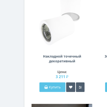
Накладной точечный
3
декоративный
cветильник Rotonda
Lightstar 214456
Цена:
3 211 ₽
Купить