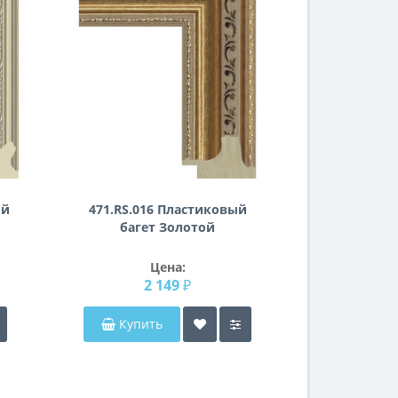
ый
471.RS.016 Пластиковый
багет Золотой
Цена:
2 149 ₽
Купить