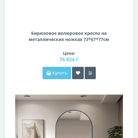
Бирюзовое велюровое кресло на
металлических ножках 73*67*77см
48MY-2533 TUR GLD
Цена:
76 824 ₽
Купить