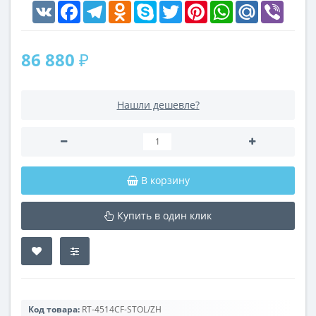
VK
Facebook
Telegram
Odnoklassniki
Skype
Twitter
Pinterest
WhatsApp
Mail.Ru
Viber
86 880 ₽
Нашли дешевле?
В корзину
Купить в один клик
Код товара:
RT-4514CF-STOL/ZH