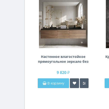
Настенное влагостойкое
К
прямоугольное зеркало без
подсветки и без рамы 140
см (1400 мм)
9 820 ₽
В корзину