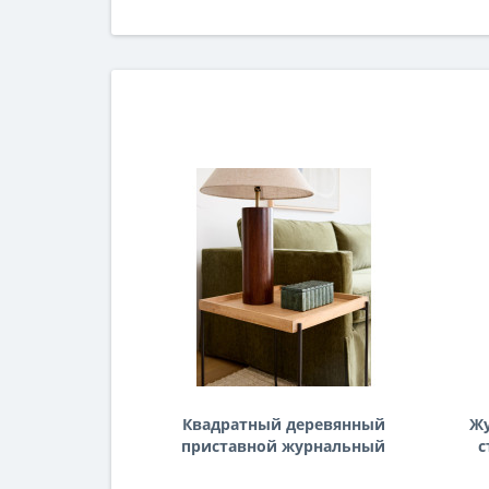
Квадратный деревянный
Ж
приставной журнальный
с
столик Рентон