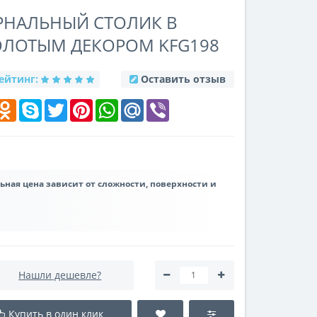
РНАЛЬНЫЙ СТОЛИК В
ОЛОТЫМ ДЕКОРОМ KFG198
ейтинг:
Оставить отзыв
k
elegram
Odnoklassniki
Skype
Twitter
Pinterest
WhatsApp
Mail.Ru
Viber
льная цена зависит от сложности, поверхности и
Нашли дешевле?
Купить в один клик