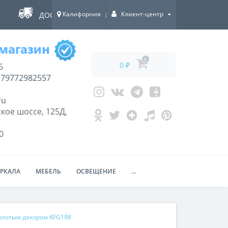
Калифорния
Клиент-центр
ДОСТАВКА ПО ВСЕЙ РОССИИ!
0
0 ₽
6
79772982557
ru
кое шоссе, 125Д,
0
ЕРКАЛА
МЕБЕЛЬ
ОСВЕЩЕНИЕ
...
золотым декором KFG198