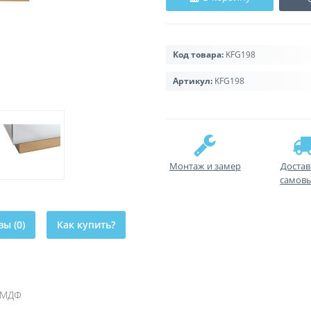
Код товара:
KFG198
Артикул:
KFG198
Монтаж и замер
Достав
самов
ы (0)
Как купить?
, МДФ