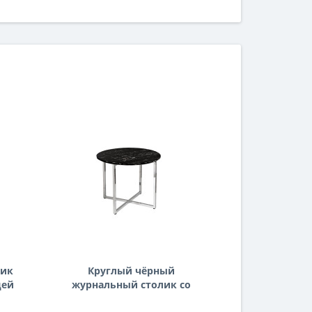
лик
Круглый чёрный
Золот
цей
журнальный столик со
журнальн
столешницей под мрамор с
стеклом на