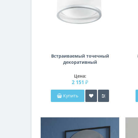
Встраиваемый точечный
декоративный
светильник Maturo
Lightstar 072254
Цена:
2 151 ₽
Купить