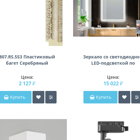
807.RS.553 Пластиковый
Зеркало со светодиодн
багет Серебряный
LED-подсветкой по
периметру AF014
Цена:
Цена:
2 127 ₽
15 022 ₽
Купить
Купить