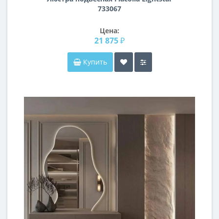
733067
Цена:
21 875 ₽
Купить