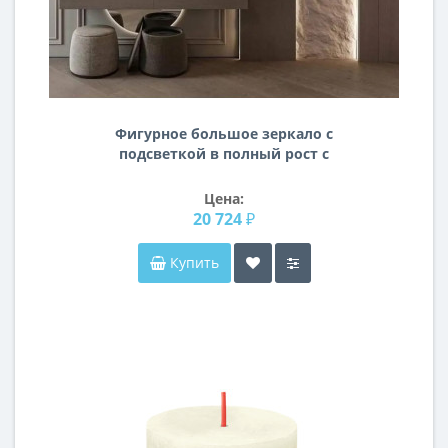
Фигурное большое зеркало с
подсветкой в полный рост с
вырезом для шкафа, консоли, тумбы
E056
Цена:
20 724 ₽
Купить