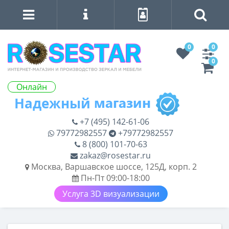
0
0
0
Онлайн
+7 (495) 142-61-06
79772982557
+79772982557
8 (800) 101-70-63
zakaz@rosestar.ru
Москва, Варшавское шоссе, 125Д, корп. 2
Пн-Пт 09:00-18:00
Услуга 3D визуализации