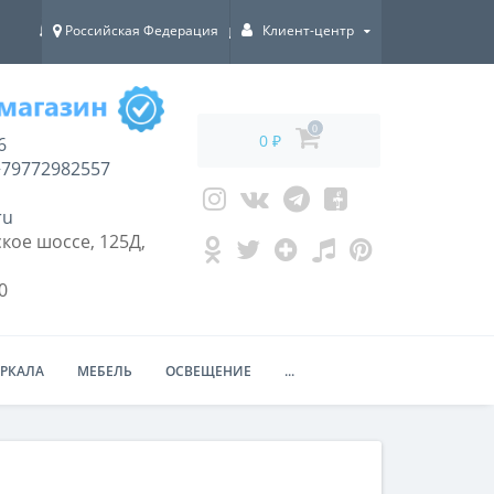
Российская Федерация
Клиент-центр
ДОСТАВКА ПО ВСЕЙ РОССИИ!
0
0 ₽
6
79772982557
ru
кое шоссе, 125Д,
0
ЕРКАЛА
МЕБЕЛЬ
ОСВЕЩЕНИЕ
...