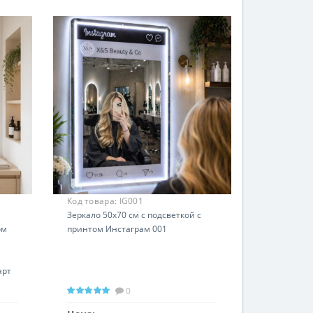
Код товара:
IG001
Зеркало 50х70 см с подсветкой с
ом
принтом Инстаграм 001
арт
0