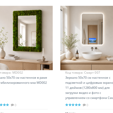
 товара:
MD002
Код товара:
Смарт 007
ало 50х70 см настенное в раме
Зеркало 50х70 см настенное с
стабилизированного мха MD002
подсветкой и цифровым экран
11 дюймов (1280x800 мм) для
загрузки видео и фото с
управлением со смартфона См
007
0
0