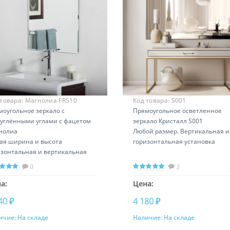
 товара:
Магнолиа FRS10
Код товара:
S001
моугольное зеркало с
Прямоугольное осветленное
руглёнными углами с фацетом
зеркало Кристалл S001
нолиа
Любой размер. Вертикальная и
ая ширина и высота
горизонтальная установка
изонтальная и вертикальная
ановка
0
3
а:
Цена:
40 ₽
4 180 ₽
ичие:
На складе
Наличие:
На складе
Купить
Купить