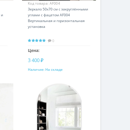
Код товара:
AF004
Зеркало 50х70 см с закруглёнными
 и
углами с фацетом AF004
Вертикальная и горизонтальная
установка
0
Цена:
3 400 ₽
Наличие:
На складе
Купить