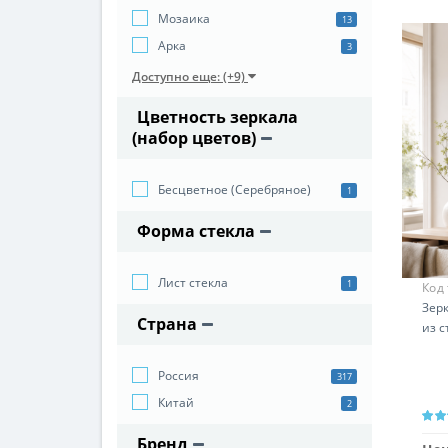
Мозаика
13
Арка
3
Доступно еще: (+9)
Цветность зеркала
(набор цветов)
Бесцветное (Серебряное)
1
Форма стекла
Лист стекла
1
Код
Зерк
Страна
из 
Россия
317
Китай
2
Бренд