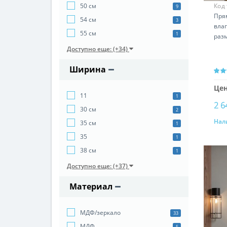
Код
50 см
9
Пря
54 см
3
влаг
55 см
1
раз
Доступно еще: (+34)
Ширина
Цен
11
1
2 6
30 см
2
Нал
35 см
1
35
1
38 см
1
Доступно еще: (+37)
Материал
МДФ/зеркало
33
МДФ
5