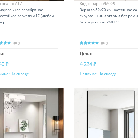
 товара:
A17
Код товара:
VM009
моугольное серебряное
Зеркало 50х70 см настенное со
остойкое зеркало A17 (любой
скруглёнными углами без рамы
мер)
без подсветки VM009
0
0
а:
Цена:
40 ₽
4 224 ₽
ичие:
На складе
Наличие:
На складе
Купить
Купить