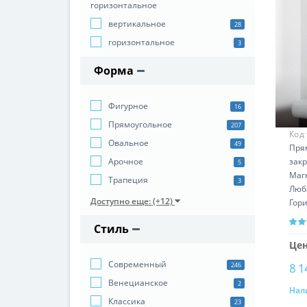
горизонтальное
вертикальное
28
горизонтальное
3
Форма
Фигурное
16
Прямоугольное
207
Код
Овальное
49
Пря
зак
Арочное
5
Маг
Трапеция
3
Люб
Доступно еще: (+12)
Гор
уст
Стиль
Цен
Cовременный
246
8 1
Венецианское
2
Нал
Классика
23