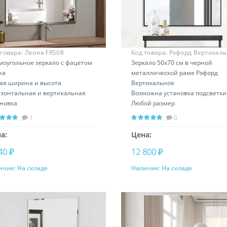
 товара:
Леона FRS08
Код товара:
Рэфорд Вертикал
моугольное зеркало с фацетом
RS14147
Зеркало 50х70 см в черной
на
металлической раме Рэфорд
ая ширина и высота
Вертикальное
изонтальная и вертикальная
Возможна установка подсветки
ановка
Любой размер
1
0
а:
Цена:
40 ₽
12 800 ₽
ичие:
На складе
Наличие:
На складе
Купить
Купить