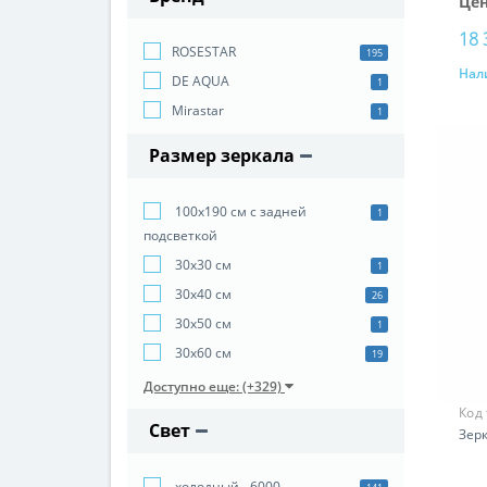
Цен
18 
ROSESTAR
195
Нал
DE AQUA
1
Mirastar
1
Размер зеркала
100х190 см с задней
1
подсветкой
30х30 см
1
30х40 см
26
30х50 см
1
30х60 см
19
Доступно еще: (+329)
Код
Свет
Зерк
холодный - 6000