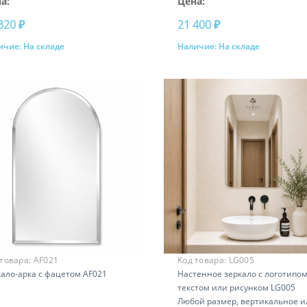
а:
Цена:
320 ₽
21 400 ₽
ичие:
На складе
Наличие:
На складе
Купить
Купить
 товара:
AF021
Код товара:
LG005
ало-арка с фацетом AF021
Настенное зеркало с логотипом
текстом или рисунком LG005
Любой размер, вертикальное и