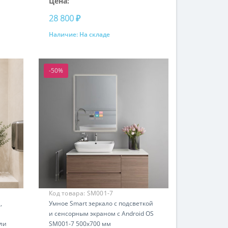
Цена:
28 800 ₽
Наличие:
На складе
Купить
-50%
Код товара:
SM001-7
,
Умное Smart зеркало с подсветкой
и сенсорным экраном с Android OS
ли
SM001-7 500х700 мм