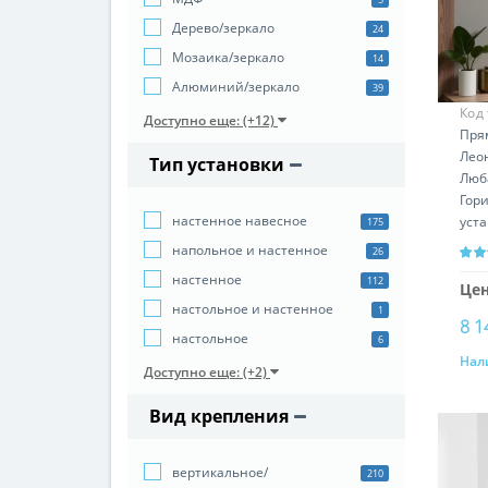
Дерево/зеркало
24
Мозаика/зеркало
14
Алюминий/зеркало
39
Код
Доступно еще: (+12)
Пря
Лео
Тип установки
Люб
Гор
настенное навесное
уст
175
напольное и настенное
26
настенное
112
Цен
настольное и настенное
1
8 1
настольное
6
Нал
Доступно еще: (+2)
Вид крепления
вертикальное/
210