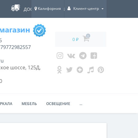
Калифорния
Клиент-центр
ДОСТАВКА ПО ВСЕЙ РОССИИ!
0
0 ₽
6
79772982557
ru
кое шоссе, 125Д,
0
ЕРКАЛА
МЕБЕЛЬ
ОСВЕЩЕНИЕ
...