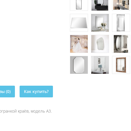
ы (0)
Как купить?
гранкой краёв, модель A3.