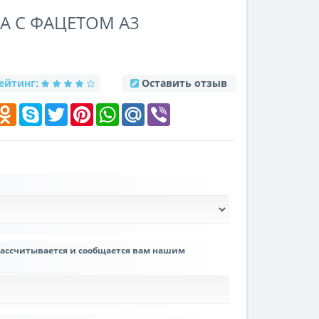
А С ФАЦЕТОМ A3
ейтинг:
Оставить отзыв
k
elegram
Odnoklassniki
Skype
Twitter
Pinterest
WhatsApp
Mail.Ru
Viber
рассчитывается и сообщается вам нашим