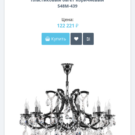
548M-439
Цена:
122 221 ₽
Купить