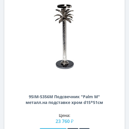
95IM-5356M Подсвечник "Palm M"
металл.на подставке хром d15*51см
Цена:
23 760 ₽