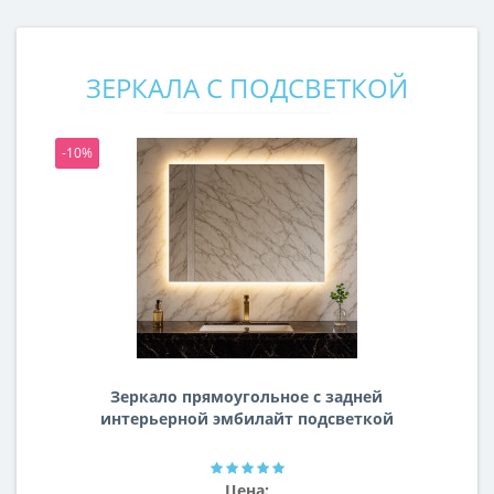
ЗЕРКАЛА С ПОДСВЕТКОЙ
-10%
-1
Зеркало прямоугольное с задней
интерьерной эмбилайт подсветкой
Далтон
Цена: