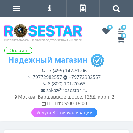
0
0
0
Онлайн
+7 (495) 142-61-06
79772982557
+79772982557
8 (800) 101-70-63
zakaz@rosestar.ru
Москва, Варшавское шоссе, 125Д, корп. 2
Пн-Пт 09:00-18:00
Услуга 3D визуализации