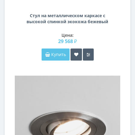
Стул на металлическом каркасе с
высокой спинкой экокожа бежевый
44*55*103см 30C-891
Цена:
29 568 ₽
Купить