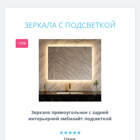
ЗЕРКАЛА С ПОДСВЕТКОЙ
-10%
-1
Зеркало прямоугольное с задней
интерьерной эмбилайт подсветкой
Далтон
Цена: