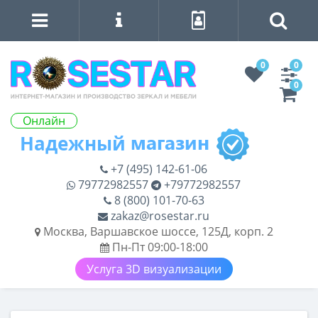
0
0
0
Онлайн
+7 (495) 142-61-06
79772982557
+79772982557
8 (800) 101-70-63
zakaz@rosestar.ru
Москва, Варшавское шоссе, 125Д, корп. 2
Пн-Пт 09:00-18:00
Услуга 3D визуализации