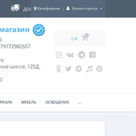
Калифорния
Клиент-центр
ДОСТАВКА ПО ВСЕЙ РОССИИ!
0
0 ₽
6
79772982557
ru
кое шоссе, 125Д,
0
ЕРКАЛА
МЕБЕЛЬ
ОСВЕЩЕНИЕ
...