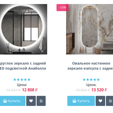
-10%
руглое зеркало с задней
Овальное настенное
ED подсветкой Анабелла
зеркало-капсула с задн
фоновой подсветкой
Мэриэнн
Цена:
Цена:
12 808 ₽
13 520 ₽
14 231 ₽
15 022 ₽
Купить
Купить