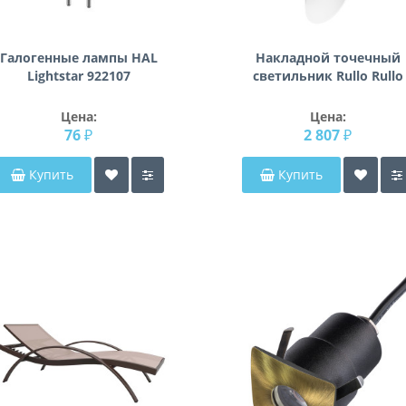
Галогенные лампы HAL
Накладной точечный
Lightstar 922107
светильник Rullo Rullo
Lightstar R49636
Цена:
Цена:
76 ₽
2 807 ₽
Купить
Купить