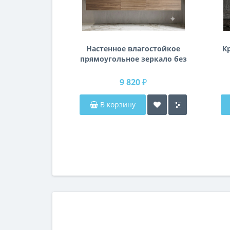
Настенное влагостойкое
К
прямоугольное зеркало без
подсветки и без рамы 140
см (1400 мм)
9 820 ₽
В корзину