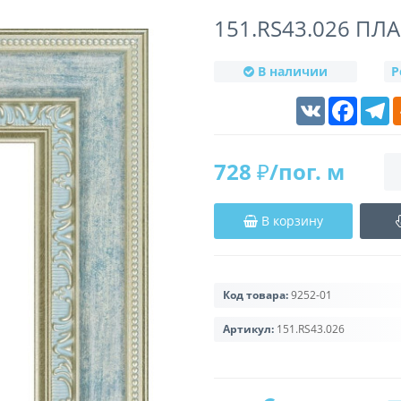
151.RS43.026 П
В наличии
Р
VK
Faceboo
T
728 ₽/пог. м
В корзину
Код товара:
9252-01
Артикул:
151.RS43.026