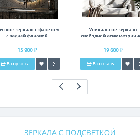
руглое зеркало с фацетом
Уникальное зеркало
с задней фоновой
свободной асимметричн
подсветкой Раунд 3
формы в раме из
влагостойкого МДФ K14
15 900 ₽
19 600 ₽
В корзину
В корзину
ЗЕРКАЛА С ПОДСВЕТКОЙ