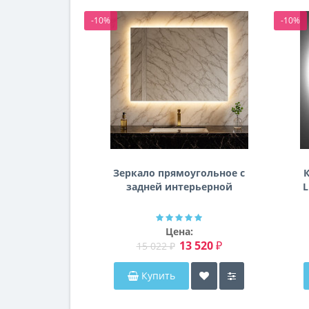
-10%
-10%
Зеркало прямоугольное с
К
задней интерьерной
L
эмбилайт подсветкой
Далтон
Цена:
13 520 ₽
15 022 ₽
Купить