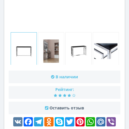
В наличии
Рейтинг:
Оставить отзыв
VK
Facebook
Telegram
Odnoklassniki
Skype
Twitter
Pinterest
WhatsApp
Mail.Ru
Viber