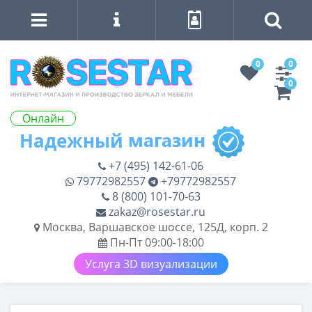
0
0
0
Онлайн
+7 (495) 142-61-06
79772982557
+79772982557
8 (800) 101-70-63
zakaz@rosestar.ru
Москва, Варшавское шоссе, 125Д, корп. 2
Пн-Пт 09:00-18:00
Услуга 3D визуализации