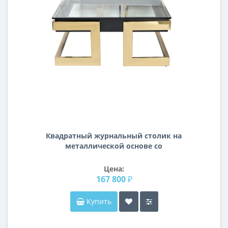
Квадратный журнальный столик на
металлической основе со
стеклянной столешницей Marbella
100*100*44,5см 58DB-CT18166
Цена:
167 800 ₽
Купить