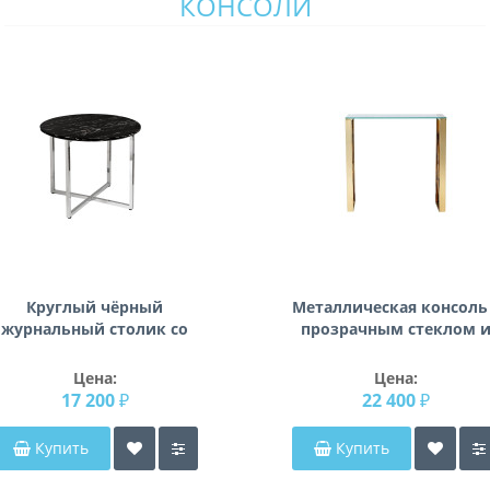
КОНСОЛИ
Круглый чёрный
Металлическая консоль
журнальный столик со
прозрачным стеклом 
толешницей под мрамор с
золотыми ножками
еталлическими ножками
80*30*78см 47ED-
Цена:
Цена:
цвета хром 30B-85521
CST008/80GOLD
17 200 ₽
22 400 ₽
Купить
Купить