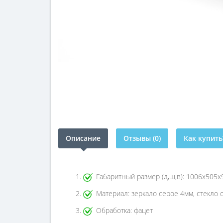
Описание
Отзывы (0)
Как купить
Габаритный размер (д,ш,в): 1006х505
Материал: зеркало серое 4мм, стекло
Обработка: фацет