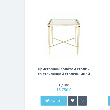
Приставной золотой столик
со стеклянной столешницей
Мауро
с
м
Цена:
15 750 ₽
Купить