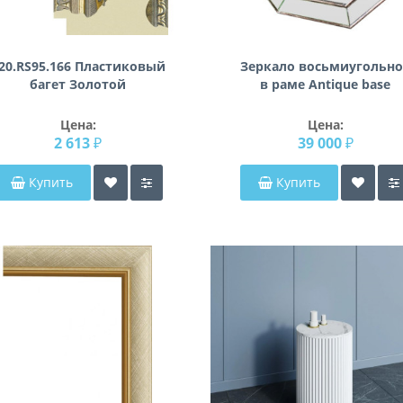
20.RS95.166 Пластиковый
Зеркало восьмиугольно
багет Золотой
в раме Antique base
Состаренное серебро
Цена:
Цена:
2 613 ₽
39 000 ₽
Купить
Купить