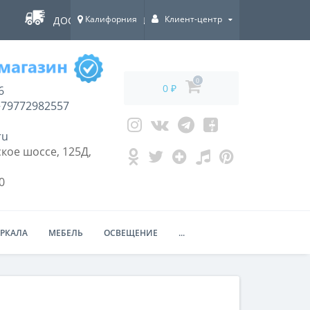
Калифорния
Клиент-центр
ДОСТАВКА ПО ВСЕЙ РОССИИ!
0
0 ₽
6
79772982557
ru
кое шоссе, 125Д,
0
ЕРКАЛА
МЕБЕЛЬ
ОСВЕЩЕНИЕ
...