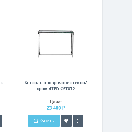
 с
Консоль прозрачное стекло/
Консоль про
и
хром 47ED-CST072
нержавеющ
47E
Цена:
23 400 ₽
25
Купить
Купи