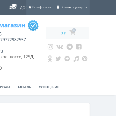
Калифорния
Клиент-центр
ДОСТАВКА ПО ВСЕЙ РОССИИ!
0
0 ₽
6
79772982557
ru
кое шоссе, 125Д,
0
ЕРКАЛА
МЕБЕЛЬ
ОСВЕЩЕНИЕ
...