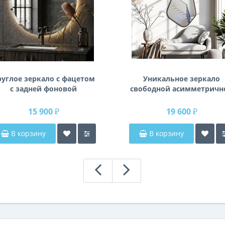
руглое зеркало с фацетом
Уникальное зеркало
с задней фоновой
свободной асимметричн
подсветкой Раунд 3
формы в раме из
влагостойкого МДФ K14
15 900 ₽
19 600 ₽
В корзину
В корзину