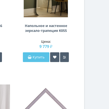
26
Напольное и настенное
зеркало-трапеция K055
Цена:
9 779 ₽
Купить