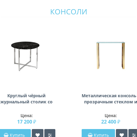
КОНСОЛИ
Круглый чёрный
Металлическая консоль
журнальный столик со
прозрачным стеклом 
толешницей под мрамор с
золотыми ножками
еталлическими ножками
80*30*78см 47ED-
Цена:
Цена:
цвета хром 30B-85521
CST008/80GOLD
17 200 ₽
22 400 ₽
Купить
Купить