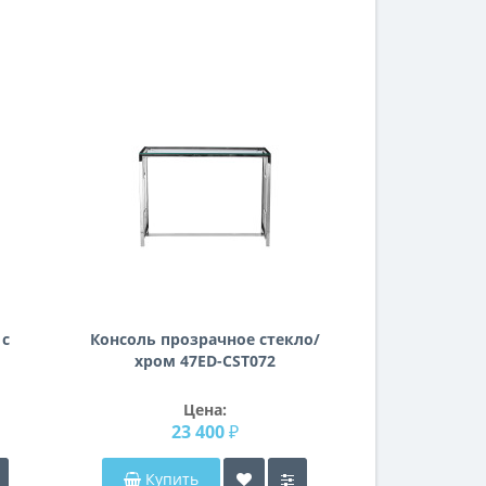
 с
Консоль прозрачное стекло/
Консоль про
и
хром 47ED-CST072
нержавеющ
47E
Цена:
23 400 ₽
25
Купить
Купи