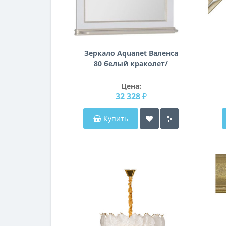
Зеркало Aquanet Валенса
80 белый краколет/
золото
Цена:
32 328 ₽
Купить