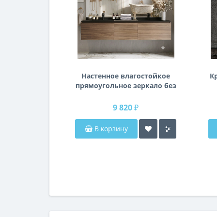
Настенное влагостойкое
К
прямоугольное зеркало без
подсветки и без рамы 140
см (1400 мм)
9 820 ₽
В корзину