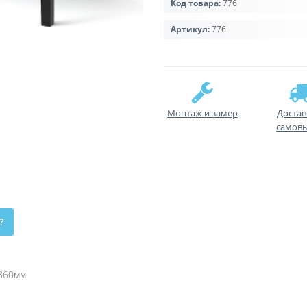
Код товара:
776
Артикул:
776
Монтаж и замер
Достав
самов
?
х860мм