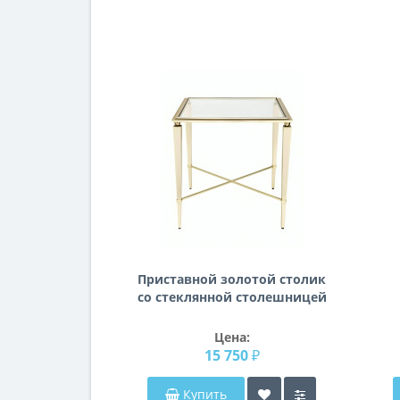
Приставной золотой столик
со стеклянной столешницей
Мауро
с
м
Цена:
15 750 ₽
Купить