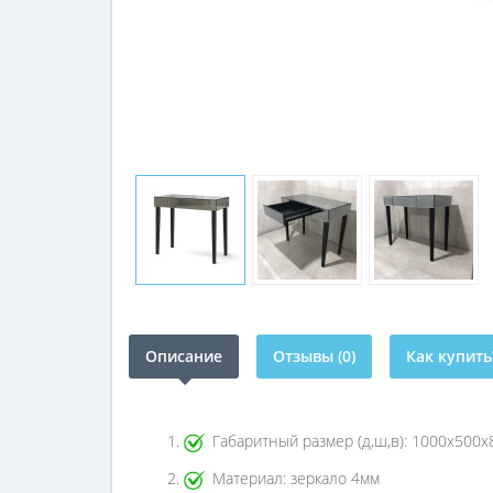
Описание
Отзывы (0)
Как купить
Габаритный размер (д,ш,в): 1000х500
Материал: зеркало 4мм