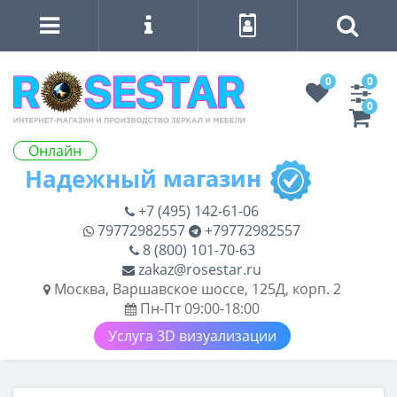
0
0
0
Онлайн
+7 (495) 142-61-06
79772982557
+79772982557
8 (800) 101-70-63
zakaz@rosestar.ru
Москва, Варшавское шоссе, 125Д, корп. 2
Пн-Пт 09:00-18:00
Услуга 3D визуализации