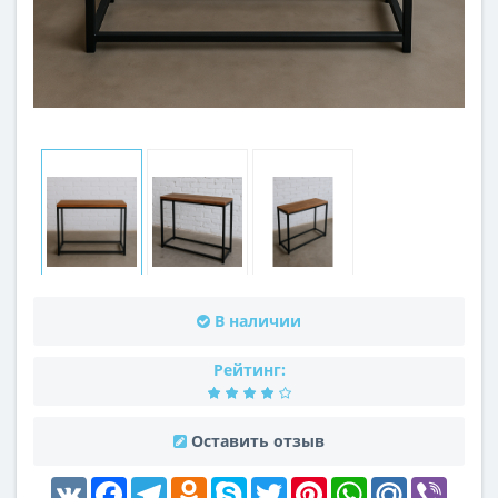
В наличии
Рейтинг:
Оставить отзыв
VK
Facebook
Telegram
Odnoklassniki
Skype
Twitter
Pinterest
WhatsApp
Mail.Ru
Viber