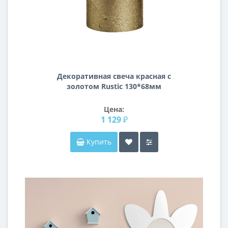
Декоративная свеча красная с
золотом Rustic 130*68мм
103668646793
Цена:
1 129 ₽
Купить