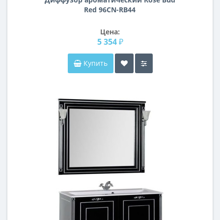
Red 96СN-RB44
Цена:
5 354 ₽
Купить