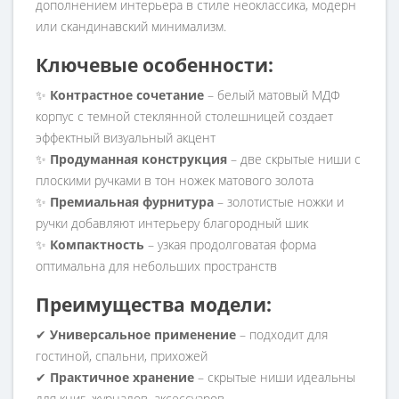
дополнением интерьера в стиле неоклассика, модерн
или скандинавский минимализм.
Ключевые особенности:
✨
Контрастное сочетание
– белый матовый МДФ
корпус с темной стеклянной столешницей создает
эффектный визуальный акцент
✨
Продуманная конструкция
– две скрытые ниши с
плоскими ручками в тон ножек матового золота
✨
Премиальная фурнитура
– золотистые ножки и
ручки добавляют интерьеру благородный шик
✨
Компактность
– узкая продолговатая форма
оптимальна для небольших пространств
Преимущества модели:
✔
Универсальное применение
– подходит для
гостиной, спальни, прихожей
✔
Практичное хранение
– скрытые ниши идеальны
для книг, журналов, аксессуаров