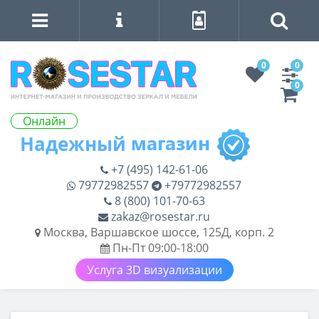
0
0
0
Онлайн
+7 (495) 142-61-06
79772982557
+79772982557
8 (800) 101-70-63
zakaz@rosestar.ru
Москва, Варшавское шоссе, 125Д, корп. 2
Пн-Пт 09:00-18:00
Услуга 3D визуализации