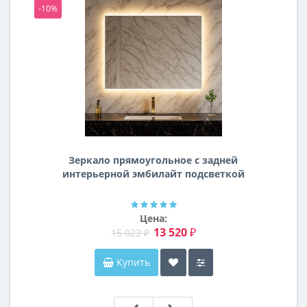
-10%
-1
Зеркало прямоугольное с задней
интерьерной эмбилайт подсветкой
Далтон
Цена:
13 520 ₽
15 022 ₽
Купить