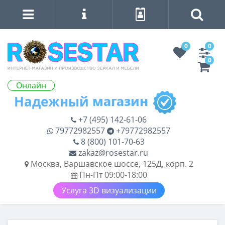
0
0
0
Онлайн
+7 (495) 142-61-06
79772982557
+79772982557
8 (800) 101-70-63
zakaz@rosestar.ru
Москва, Варшавское шоссе, 125Д, корп. 2
Пн-Пт 09:00-18:00
Услуга 3D визуализации