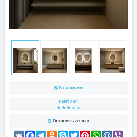
В наличии
Рейтинг:
Оставить отзыв
VK
Facebook
Telegram
Odnoklassniki
Skype
Twitter
Pinterest
WhatsApp
Mail.Ru
Viber