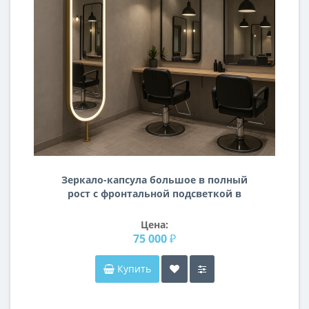
Зеркало-капсула большое в полный
рост с фронтальной подсветкой в
черной металлической раме на
штанге Брэнд
Цена:
75 000 ₽
Купить