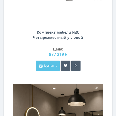
Комплект мебели №3:
Четырехместный угловой
раскладной модульный диван
MANCHESTER
Цена:
877 219 ₽
Купить