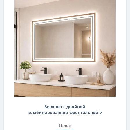
Зеркало с двойной
комбинированной фронтальной и
фоновой подсветкой в золотой раме
Кросби
Цена: