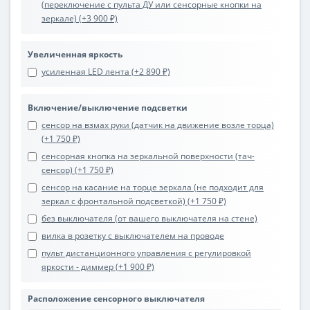
(переключение с пульта ДУ или сенсорные кнопки на
зеркале) (+3 900 ₽)
Увеличенная яркость
усиленная LED лента (+2 890 ₽)
Включение/выключение подсветки
сенсор на взмах руки (датчик на движение возле торца)
(+1 750 ₽)
сенсорная кнопка на зеркальной поверхности (тач-
сенсор) (+1 750 ₽)
сенсор на касание на торце зеркала (не подходит для
зеркал с фронтальной подсветкой) (+1 750 ₽)
без выключателя (от вашего выключателя на стене)
вилка в розетку с выключателем на проводе
пульт дистанционного управления с регулировкой
яркости - диммер (+1 900 ₽)
Расположение сенсорного выключателя