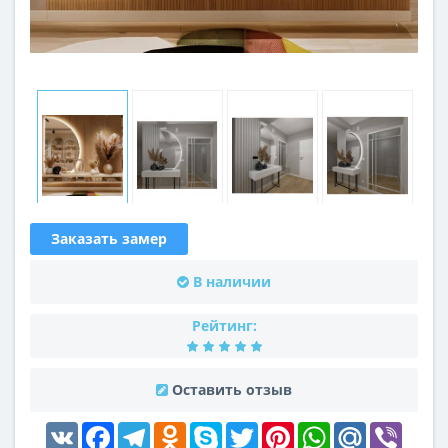
Заказать замер
В наличии
Рейтинг:
Оставить отзыв
VK
Facebook
Telegram
Odnoklassniki
Skype
Twitter
Pinterest
WhatsApp
Mail.Ru
Viber