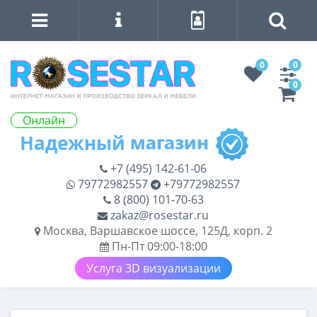
0
0
0
Онлайн
+7 (495) 142-61-06
79772982557
+79772982557
8 (800) 101-70-63
zakaz@rosestar.ru
Москва, Варшавское шоссе, 125Д, корп. 2
Пн-Пт 09:00-18:00
Услуга 3D визуализации