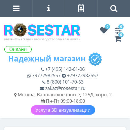
0
0
0
Онлайн
+7 (495) 142-61-06
79772982557
+79772982557
8 (800) 101-70-63
zakaz@rosestar.ru
Москва, Варшавское шоссе, 125Д, корп. 2
Пн-Пт 09:00-18:00
Услуга 3D визуализации