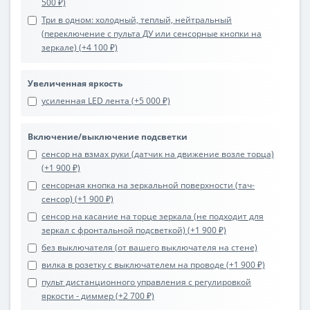
500 ₽)
Три в одном: холодный, теплый, нейтральный
(переключение с пульта ДУ или сенсорные кнопки на
зеркале) (+4 100 ₽)
Увеличенная яркость
усиленная LED лента (+5 000 ₽)
Включение/выключение подсветки
сенсор на взмах руки (датчик на движение возле торца)
(+1 900 ₽)
сенсорная кнопка на зеркальной поверхности (тач-
сенсор) (+1 900 ₽)
сенсор на касание на торце зеркала (не подходит для
зеркал с фронтальной подсветкой) (+1 900 ₽)
без выключателя (от вашего выключателя на стене)
вилка в розетку с выключателем на проводе (+1 900 ₽)
пульт дистанционного управления с регулировкой
яркости - диммер (+2 700 ₽)