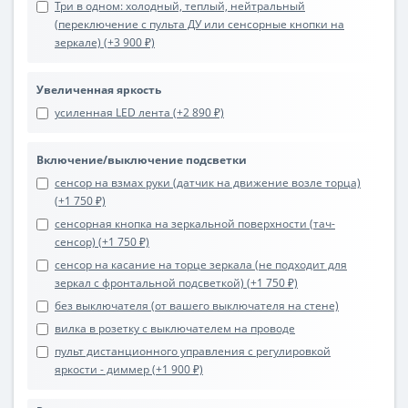
Три в одном: холодный, теплый, нейтральный
(переключение с пульта ДУ или сенсорные кнопки на
зеркале) (+3 900 ₽)
Увеличенная яркость
усиленная LED лента (+2 890 ₽)
Включение/выключение подсветки
сенсор на взмах руки (датчик на движение возле торца)
(+1 750 ₽)
сенсорная кнопка на зеркальной поверхности (тач-
сенсор) (+1 750 ₽)
сенсор на касание на торце зеркала (не подходит для
зеркал с фронтальной подсветкой) (+1 750 ₽)
без выключателя (от вашего выключателя на стене)
вилка в розетку с выключателем на проводе
пульт дистанционного управления с регулировкой
яркости - диммер (+1 900 ₽)