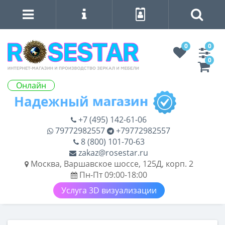
0
0
0
Онлайн
+7 (495) 142-61-06
79772982557
+79772982557
8 (800) 101-70-63
zakaz@rosestar.ru
Москва, Варшавское шоссе, 125Д, корп. 2
Пн-Пт 09:00-18:00
Услуга 3D визуализации