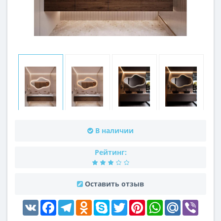
В наличии
Рейтинг:
Оставить отзыв
VK
Facebook
Telegram
Odnoklassniki
Skype
Twitter
Pinterest
WhatsApp
Mail.Ru
Viber