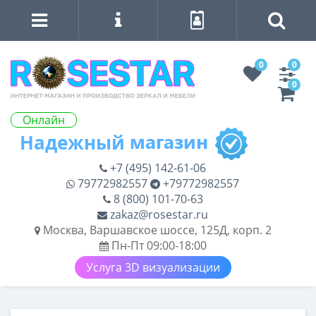
0
0
0
Онлайн
+7 (495) 142-61-06
79772982557
+79772982557
8 (800) 101-70-63
zakaz@rosestar.ru
Москва, Варшавское шоссе, 125Д, корп. 2
Пн-Пт 09:00-18:00
Услуга 3D визуализации