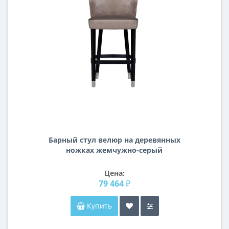
Барный стул велюр на деревянных
ножках жемчужно-серый
66*59*108см 48MY-4115-B PEG
Цена:
79 464 ₽
Купить