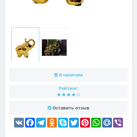
В наличии
Рейтинг:
Оставить отзыв
VK
Facebook
Telegram
Odnoklassniki
Skype
Twitter
Pinterest
WhatsApp
Mail.Ru
Viber