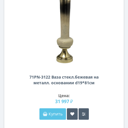
71PN-3122 Ваза стекл.бежевая на
металл. основании d19*81см
Цена:
31 997 ₽
Купить