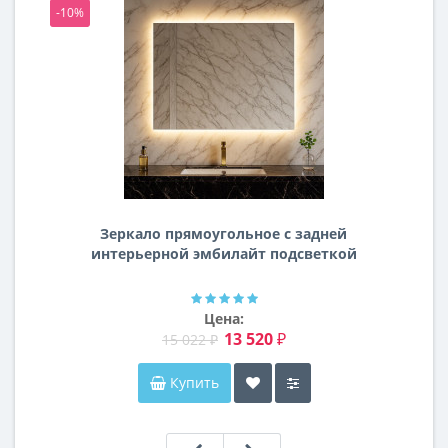
-10%
-1
Зеркало прямоугольное с задней
интерьерной эмбилайт подсветкой
Далтон
Цена:
13 520 ₽
15 022 ₽
Купить