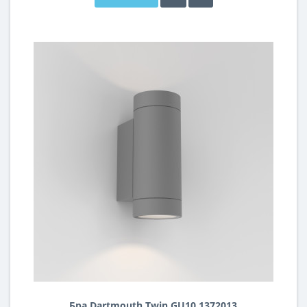
Бра Dartmouth Twin GU10 1372013