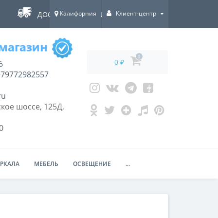
Калифорния
Клиент-центр
ДОСТАВКА ПО ВСЕЙ РОССИИ!
0
0 ₽
6
79772982557
ru
кое шоссе, 125Д,
0
ЕРКАЛА
МЕБЕЛЬ
ОСВЕЩЕНИЕ
...