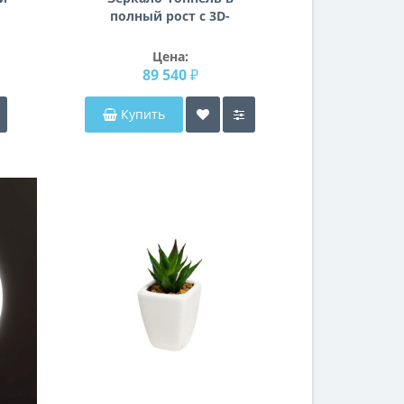
полный рост с 3D-
06
эффектом бесконечности
с RGB-подсветкой TL005
Цена:
89 540 ₽
Купить