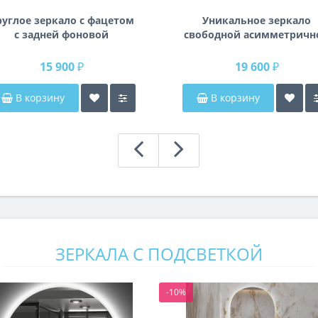
руглое зеркало с фацетом
Уникальное зеркало
с задней фоновой
свободной асимметричн
подсветкой Раунд 3
формы в раме из
влагостойкого МДФ K14
15 900 ₽
19 600 ₽
В корзину
В корзину
ЗЕРКАЛА С ПОДСВЕТКОЙ
-10%