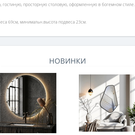
, гостиную, просторную столовую, оформленную в богемном стиле.
веса 69см, минимальн.высота подвеса 23см.
НОВИНКИ