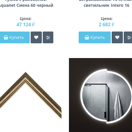
Aquanet Сиена 60 черный
светильник Intero 16
(напольный 1 ящик 2
Intero 16 Lightstar i62606
дверцы)
Цена:
Цена:
47 124 ₽
2 682 ₽
Купить
Купить