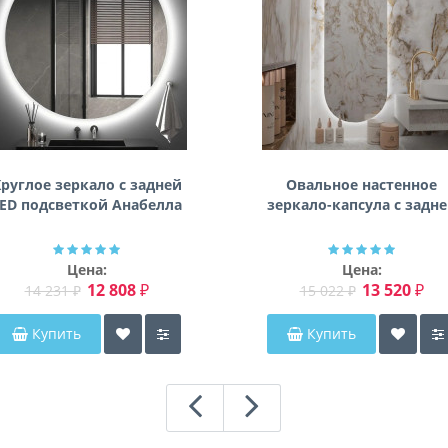
руглое зеркало с задней
Овальное настенное
ED подсветкой Анабелла
зеркало-капсула с задн
фоновой подсветкой
Мэриэнн
Цена:
Цена:
12 808 ₽
13 520 ₽
14 231 ₽
15 022 ₽
Купить
Купить