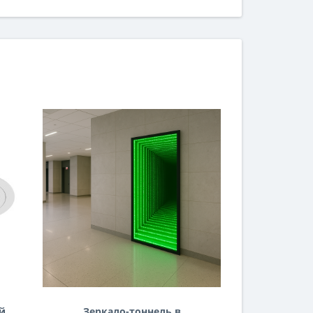
й
Зеркало-тоннель в