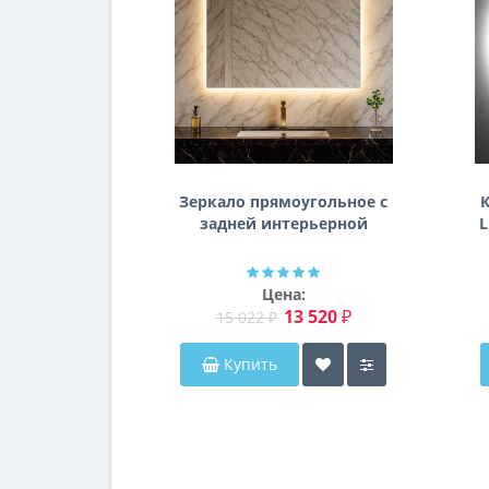
Зеркало прямоугольное с
К
задней интерьерной
L
эмбилайт подсветкой
Далтон
Цена:
13 520 ₽
15 022 ₽
Купить