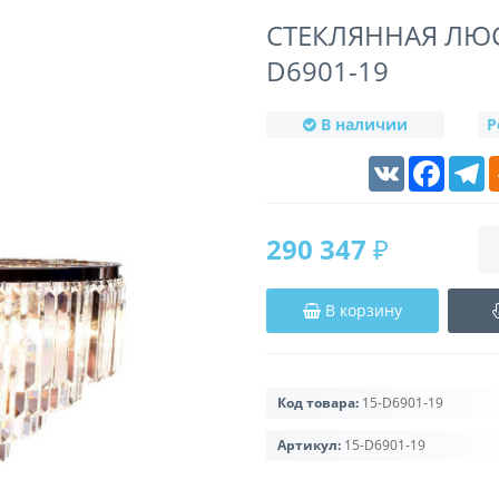
СТЕКЛЯННАЯ ЛЮС
D6901-19
В наличии
Р
VK
Faceboo
T
290 347 ₽
В корзину
Код товара:
15-D6901-19
Артикул:
15-D6901-19