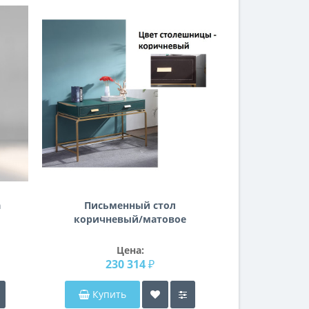
a
Письменный стол
коричневый/матовое
золото 76AR-D671
Цена:
230 314 ₽
Купить