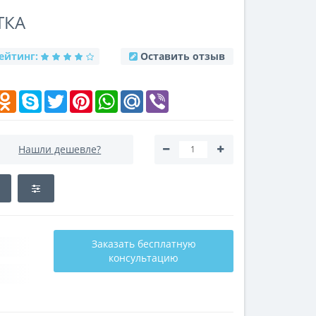
ТКА
ейтинг:
Оставить отзыв
k
elegram
Odnoklassniki
Skype
Twitter
Pinterest
WhatsApp
Mail.Ru
Viber
Нашли дешевле?
Заказать бесплатную
консультацию