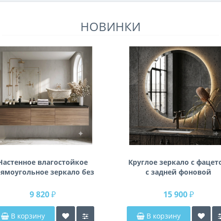
НОВИНКИ
Настенное влагостойкое
Круглое зеркало с фацет
ямоугольное зеркало без
с задней фоновой
одсветки и без рамы 140
подсветкой Раунд 3
см (1400 мм)
9 820 ₽
15 900 ₽
В корзину
В корзину