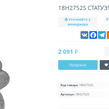
18H2752S СТАТУЭ
Уточняйте у
Р
менеджера
VK
Faceboo
T
2 091 ₽
Предзаказ
Код товара:
18H2752S
Артикул:
18H2752S