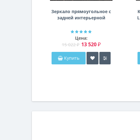
Зеркало прямоугольное с
К
задней интерьерной
L
эмбилайт подсветкой
Далтон
Цена:
13 520 ₽
15 022 ₽
Купить