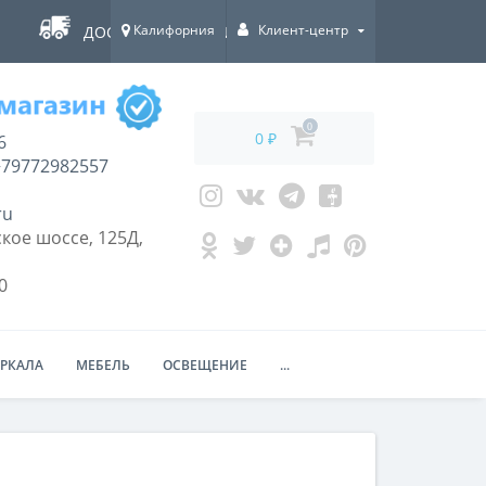
Калифорния
Клиент-центр
ДОСТАВКА ПО ВСЕЙ РОССИИ!
0
0 ₽
6
79772982557
ru
кое шоссе, 125Д,
0
ЕРКАЛА
МЕБЕЛЬ
ОСВЕЩЕНИЕ
...