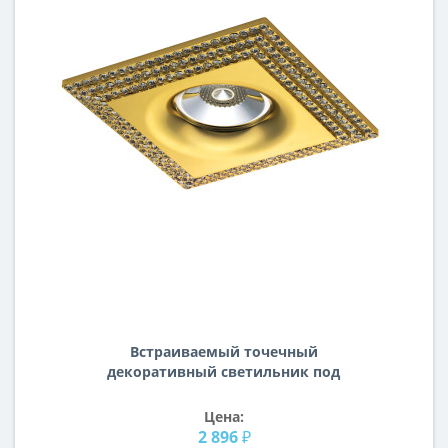
Встраиваемый точечный
декоративный светильник под
заменяемые галогенные или LED
лампы Miriade Lightstar 011982
Цена:
2 896 ₽