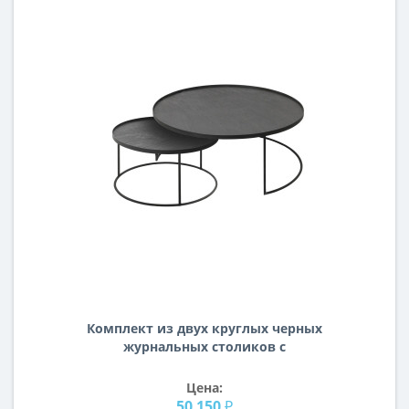
Комплект из двух круглых черных
журнальных столиков с
металлическим подстольем с
деревянной столешницей Холден
Цена:
50 150 ₽