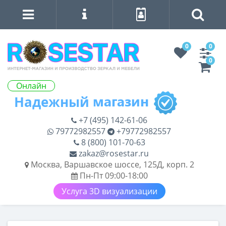
0
0
0
Онлайн
+7 (495) 142-61-06
79772982557
+79772982557
8 (800) 101-70-63
zakaz@rosestar.ru
Москва, Варшавское шоссе, 125Д, корп. 2
Пн-Пт 09:00-18:00
Услуга 3D визуализации