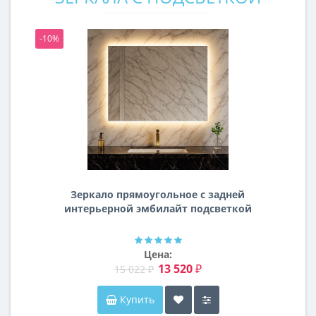
-10%
-1
Зеркало прямоугольное с задней
интерьерной эмбилайт подсветкой
Далтон
Цена:
13 520 ₽
15 022 ₽
Купить