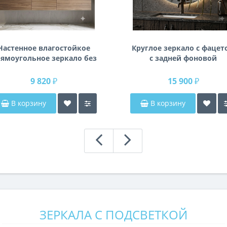
Настенное влагостойкое
Круглое зеркало с фацет
ямоугольное зеркало без
с задней фоновой
одсветки и без рамы 140
подсветкой Раунд 3
см (1400 мм)
9 820 ₽
15 900 ₽
В корзину
В корзину
ЗЕРКАЛА С ПОДСВЕТКОЙ