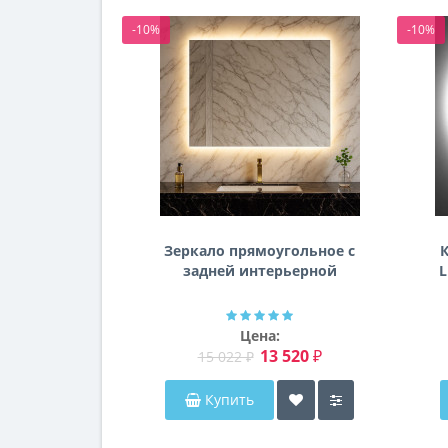
-10%
-10%
Зеркало прямоугольное с
К
задней интерьерной
L
эмбилайт подсветкой
Далтон
Цена:
13 520 ₽
15 022 ₽
Купить