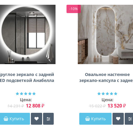
-10%
руглое зеркало с задней
Овальное настенное
ED подсветкой Анабелла
зеркало-капсула с задн
фоновой подсветкой
Мэриэнн
Цена:
Цена:
12 808 ₽
13 520 ₽
14 231 ₽
15 022 ₽
Купить
Купить