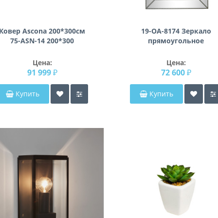
Ковер Ascona 200*300см
19-OA-8174 Зеркало
75-ASN-14 200*300
прямоугольное
напольное 100*180см
Цена:
Цена:
91 999 ₽
72 600 ₽
Купить
Купить