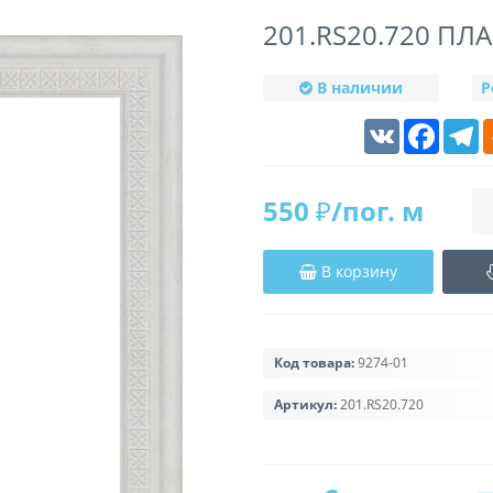
201.RS20.720 П
В наличии
Р
VK
Faceboo
T
550 ₽/пог. м
В корзину
Код товара:
9274-01
Артикул:
201.RS20.720