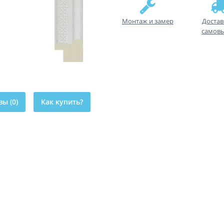
Монтаж и замер
Достав
самов
ы (0)
Как купить?