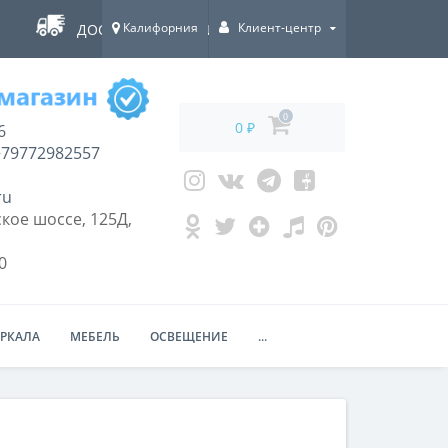
Калифорния
Клиент-центр
ДОСТАВКА ПО ВСЕЙ РОССИИ!
0
0 ₽
6
79772982557
ru
кое шоссе, 125Д,
0
ЕРКАЛА
МЕБЕЛЬ
ОСВЕЩЕНИЕ
...